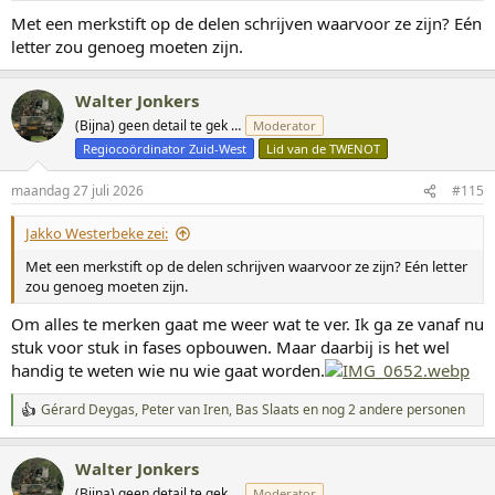
g
Met een merkstift op de delen schrijven waarvoor ze zijn? Eén
e
letter zou genoeg moeten zijn.
n
:
Walter Jonkers
(Bijna) geen detail te gek …
Moderator
Regiocoördinator Zuid-West
Lid van de TWENOT
maandag 27 juli 2026
#115
Jakko Westerbeke zei:
Met een merkstift op de delen schrijven waarvoor ze zijn? Eén letter
zou genoeg moeten zijn.
Om alles te merken gaat me weer wat te ver. Ik ga ze vanaf nu
stuk voor stuk in fases opbouwen. Maar daarbij is het wel
handig te weten wie nu wie gaat worden.
Gérard Deygas
,
Peter van Iren
,
Bas Slaats
en nog 2 andere personen
W
a
a
Walter Jonkers
r
d
(Bijna) geen detail te gek …
Moderator