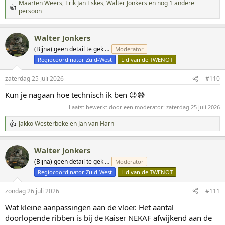
Maarten Weers
,
Erik Jan Eskes
,
Walter Jonkers
en nog 1 andere
W
persoon
a
a
r
Walter Jonkers
d
(Bijna) geen detail te gek …
Moderator
e
r
Regiocoördinator Zuid-West
Lid van de TWENOT
i
n
zaterdag 25 juli 2026
#110
g
e
Kun je nagaan hoe technisch ik ben 😉😅
n
:
Laatst bewerkt door een moderator:
zaterdag 25 juli 2026
Jakko Westerbeke
en
Jan van Harn
W
a
a
Walter Jonkers
r
d
(Bijna) geen detail te gek …
Moderator
e
Regiocoördinator Zuid-West
Lid van de TWENOT
r
i
n
zondag 26 juli 2026
#111
g
Wat kleine aanpassingen aan de vloer. Het aantal
e
n
doorlopende ribben is bij de Kaiser NEKAF afwijkend aan de
: