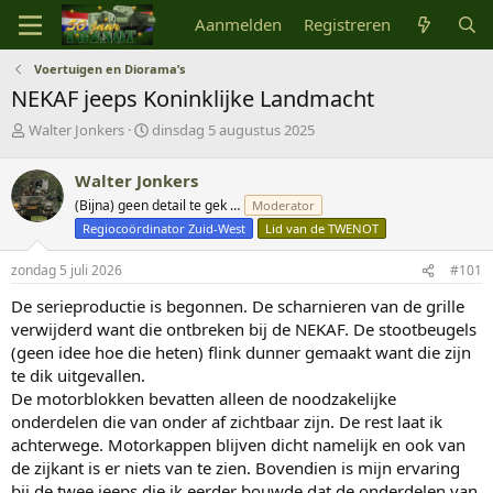
Aanmelden
Registreren
Voertuigen en Diorama’s
NEKAF jeeps Koninklijke Landmacht
O
S
Walter Jonkers
dinsdag 5 augustus 2025
n
t
d
a
Walter Jonkers
e
r
(Bijna) geen detail te gek …
Moderator
r
t
w
d
Regiocoördinator Zuid-West
Lid van de TWENOT
e
a
r
t
zondag 5 juli 2026
#101
p
u
De serieproductie is begonnen. De scharnieren van de grille
s
m
t
verwijderd want die ontbreken bij de NEKAF. De stootbeugels
a
(geen idee hoe die heten) flink dunner gemaakt want die zijn
r
te dik uitgevallen.
t
De motorblokken bevatten alleen de noodzakelijke
e
onderdelen die van onder af zichtbaar zijn. De rest laat ik
r
achterwege. Motorkappen blijven dicht namelijk en ook van
de zijkant is er niets van te zien. Bovendien is mijn ervaring
bij de twee jeeps die ik eerder bouwde dat de onderdelen van