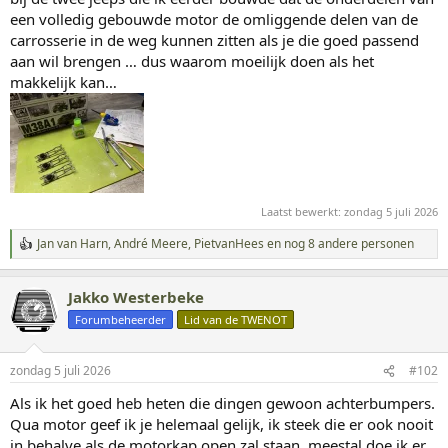
een volledig gebouwde motor de omliggende delen van de
carrosserie in de weg kunnen zitten als je die goed passend
aan wil brengen … dus waarom moeilijk doen als het
makkelijk kan…
Laatst bewerkt:
zondag 5 juli 2026
Jan van Harn
,
André Meere
,
PietvanHees
en nog 8 andere personen
W
a
a
Jakko Westerbeke
r
d
Forumbeheerder
Lid van de TWENOT
e
r
i
zondag 5 juli 2026
#102
n
g
Als ik het goed heb heten die dingen gewoon achterbumpers.
e
Qua motor geef ik je helemaal gelijk, ik steek die er ook nooit
n
:
in behalve als de motorkap open zal staan, meestal doe ik er