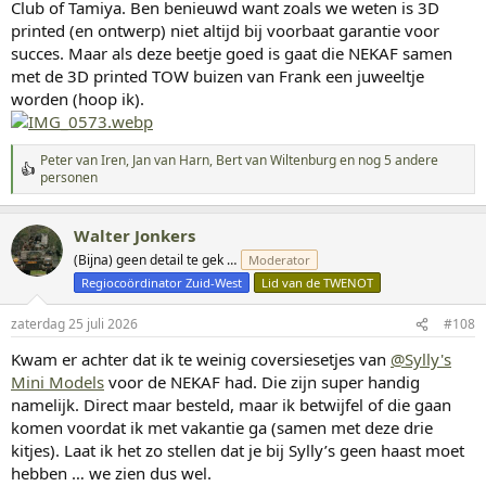
Club of Tamiya. Ben benieuwd want zoals we weten is 3D
printed (en ontwerp) niet altijd bij voorbaat garantie voor
succes. Maar als deze beetje goed is gaat die NEKAF samen
met de 3D printed TOW buizen van Frank een juweeltje
worden (hoop ik).
Peter van Iren
,
Jan van Harn
,
Bert van Wiltenburg
en nog 5 andere
W
personen
a
a
r
Walter Jonkers
d
(Bijna) geen detail te gek …
Moderator
e
r
Regiocoördinator Zuid-West
Lid van de TWENOT
i
n
zaterdag 25 juli 2026
#108
g
e
Kwam er achter dat ik te weinig coversiesetjes van
@Sylly's
n
Mini Models
voor de NEKAF had. Die zijn super handig
:
namelijk. Direct maar besteld, maar ik betwijfel of die gaan
komen voordat ik met vakantie ga (samen met deze drie
kitjes). Laat ik het zo stellen dat je bij Sylly’s geen haast moet
hebben … we zien dus wel.