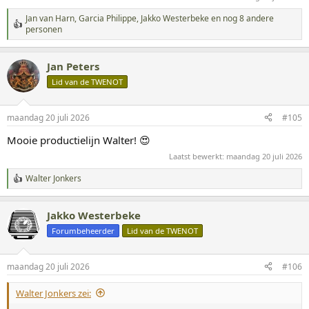
Jan van Harn
,
Garcia Philippe
,
Jakko Westerbeke
en nog 8 andere
W
personen
a
a
r
Jan Peters
d
Lid van de TWENOT
e
r
i
n
maandag 20 juli 2026
#105
g
Mooie productielijn Walter! 😍
e
n
Laatst bewerkt:
maandag 20 juli 2026
:
Walter Jonkers
W
a
a
Jakko Westerbeke
r
d
Forumbeheerder
Lid van de TWENOT
e
r
i
maandag 20 juli 2026
#106
n
g
Walter Jonkers zei:
e
n