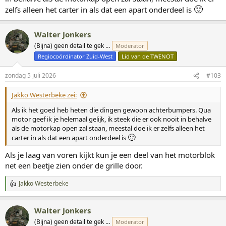
🙂
zelfs alleen het carter in als dat een apart onderdeel is
Walter Jonkers
(Bijna) geen detail te gek …
Moderator
Regiocoördinator Zuid-West
Lid van de TWENOT
zondag 5 juli 2026
#103
Jakko Westerbeke zei:
Als ik het goed heb heten die dingen gewoon achterbumpers. Qua
motor geef ik je helemaal gelijk, ik steek die er ook nooit in behalve
als de motorkap open zal staan, meestal doe ik er zelfs alleen het
🙂
carter in als dat een apart onderdeel is
Als je laag van voren kijkt kun je een deel van het motorblok
net een beetje zien onder de grille door.
Jakko Westerbeke
W
a
a
Walter Jonkers
r
d
(Bijna) geen detail te gek …
Moderator