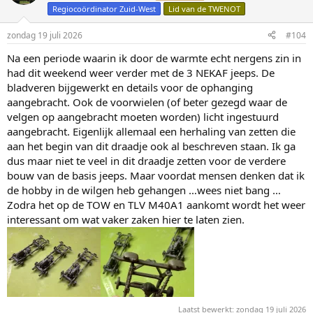
e
Regiocoördinator Zuid-West
Lid van de TWENOT
r
i
n
zondag 19 juli 2026
#104
g
Na een periode waarin ik door de warmte echt nergens zin in
e
n
had dit weekend weer verder met de 3 NEKAF jeeps. De
:
bladveren bijgewerkt en details voor de ophanging
aangebracht. Ook de voorwielen (of beter gezegd waar de
velgen op aangebracht moeten worden) licht ingestuurd
aangebracht. Eigenlijk allemaal een herhaling van zetten die
aan het begin van dit draadje ook al beschreven staan. Ik ga
dus maar niet te veel in dit draadje zetten voor de verdere
bouw van de basis jeeps. Maar voordat mensen denken dat ik
de hobby in de wilgen heb gehangen …wees niet bang …
Zodra het op de TOW en TLV M40A1 aankomt wordt het weer
interessant om wat vaker zaken hier te laten zien.
Laatst bewerkt:
zondag 19 juli 2026