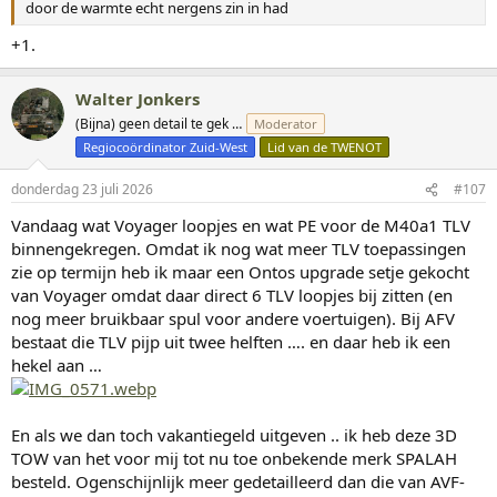
door de warmte echt nergens zin in had
:
+1.
Walter Jonkers
(Bijna) geen detail te gek …
Moderator
Regiocoördinator Zuid-West
Lid van de TWENOT
donderdag 23 juli 2026
#107
Vandaag wat Voyager loopjes en wat PE voor de M40a1 TLV
binnengekregen. Omdat ik nog wat meer TLV toepassingen
zie op termijn heb ik maar een Ontos upgrade setje gekocht
van Voyager omdat daar direct 6 TLV loopjes bij zitten (en
nog meer bruikbaar spul voor andere voertuigen). Bij AFV
bestaat die TLV pijp uit twee helften …. en daar heb ik een
hekel aan …
En als we dan toch vakantiegeld uitgeven .. ik heb deze 3D
TOW van het voor mij tot nu toe onbekende merk SPALAH
besteld. Ogenschijnlijk meer gedetailleerd dan die van AVF-