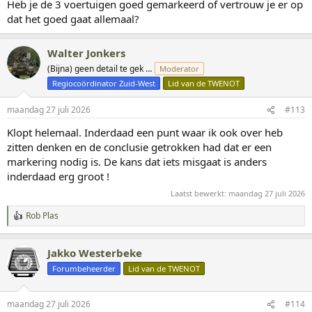
Heb je de 3 voertuigen goed gemarkeerd of vertrouw je er op
dat het goed gaat allemaal?
Walter Jonkers
(Bijna) geen detail te gek …
Moderator
Regiocoördinator Zuid-West
Lid van de TWENOT
maandag 27 juli 2026
#113
Klopt helemaal. Inderdaad een punt waar ik ook over heb
zitten denken en de conclusie getrokken had dat er een
markering nodig is. De kans dat iets misgaat is anders
inderdaad erg groot !
Laatst bewerkt:
maandag 27 juli 2026
Rob Plas
W
a
a
Jakko Westerbeke
r
d
Forumbeheerder
Lid van de TWENOT
e
r
i
maandag 27 juli 2026
#114
n