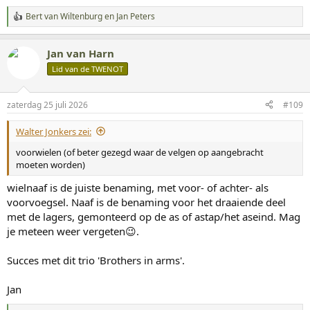
Bert van Wiltenburg
en
Jan Peters
W
a
a
Jan van Harn
r
d
Lid van de TWENOT
e
r
i
zaterdag 25 juli 2026
#109
n
g
Walter Jonkers zei:
e
n
voorwielen (of beter gezegd waar de velgen op aangebracht
:
moeten worden)
wielnaaf is de juiste benaming, met voor- of achter- als
voorvoegsel. Naaf is de benaming voor het draaiende deel
met de lagers, gemonteerd op de as of astap/het aseind. Mag
je meteen weer vergeten😉.
Succes met dit trio 'Brothers in arms'.
Jan