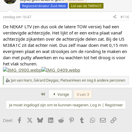
e
Regiocoördinator Zuid-West
Lid van de TWENOT
r
i
n
zondag om 16:47
#116
g
De NEKAF LTV (en dus ook de latere TOW versie) had een
e
n
verstevigde achterzijde. Het lijkt of er een extra plaat vanaf
:
achterzijde zijkanten over de achterzijde delen zat. Bij de US
M38A1C zit dat echter niet. Dus zelf maar doen met 0,15 mm
evergreen plaat en wat strookjes om de ronding te maken en
dan met putty afwerken en nu wachten tot het droog is voor
het vlak schuren.
Jan van Harn
,
Gérard Deygas
,
PietvanHees
en nog 6 andere personen
W
a
a
Eerste
Vorige
3 van 3
r
d
Je moet ingelogd zijn om te kunnen reageren. Log in | Registreer
e
r
i
Facebook
X
Bluesky
LinkedIn
Reddit
Pinterest
Tumblr
WhatsApp
E-mail
koppeli
Deel:
n
g
e