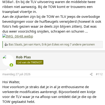
M38a1. En bij de TLV uitvoering waren de middelste twee
ribben niet aanwezig. Bij de TOW komt er trouwens een
traanplaat vloertje in.
Aan de zijkanten zijn bij de TOW en TLV jeeps de overbodige
bevestigingen voor de huifbeugels verwijderd (hoewel ik ook
foto’s heb gezien waar ze deels zijn blijven zitten). Dat was
dus weer voorzichtig snijden, schrapen en schuren …
Bas Slaats
,
Jan van Harn
,
Erik Jan Eskes
en nog 7 andere personen
W
a
a
Rob Plas
r
d
Lid van de TWENOT
e
r
i
maandag 27 juli 2026
#112
n
g
Hoi Walter,
e
Hoe voorkom je straks dat je in al je enthousiasme de
n
:
verkeerde modificaties aanbrengt. Bijvoorbeeld een kistje
voor de TLV waar je na afloop van ontdekt dat je die op de
TOW geplaatst hebt.