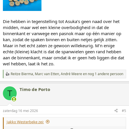
Die hebben in tegenstelling tot Asuka’s geen naad over het
midden, maar wel een kleine overbodigheid in dat de
binnenkant er vanwege een pasnok maar op één manier op
kan, zodat de spaken binnen en buiten netjes gelijk zitten.
Maar in het echt zaten ze gewoon willekeurig. M’n enige
echte (kleine) klacht is dat de spanwielen geen rand hebben
aan de binnenkant, maar omdat ik er geen heb liggen die dat
wel hebben, laat ik het zo.
Reitze Bierma
,
Marc van Etten
,
André Meere
en nog 1 andere persoon
W
a
a
Timo de Porto
r
T
d
e
r
i
zaterdag 16 mei 2026
#5
n
g
Jakko Westerbeke zei:
e
n