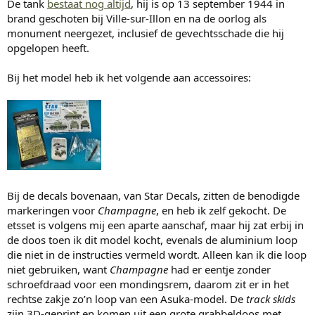
De tank
bestaat nog altijd
, hij is op 13 september 1944 in
brand geschoten bij Ville-sur-Illon en na de oorlog als
monument neergezet, inclusief de gevechtsschade die hij
opgelopen heeft.
Bij het model heb ik het volgende aan accessoires:
Bij de decals bovenaan, van Star Decals, zitten de benodigde
markeringen voor
Champagne
, en heb ik zelf gekocht. De
etsset is volgens mij een aparte aanschaf, maar hij zat erbij in
de doos toen ik dit model kocht, evenals de aluminium loop
die niet in de instructies vermeld wordt. Alleen kan ik die loop
niet gebruiken, want
Champagne
had er eentje zonder
schroefdraad voor een mondingsrem, daarom zit er in het
rechtse zakje zo’n loop van een Asuka-model. De
track skids
zijn 3D-geprint en komen uit een grote grabbeldoos met