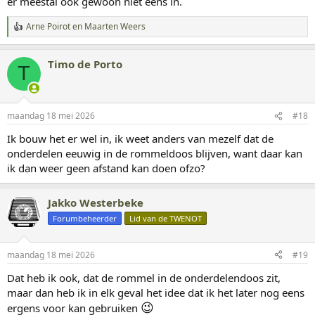
er meestal ook gewoon niet eens in.
Arne Ρоirοt
en
Maarten Weers
W
a
a
Timo de Porto
r
T
d
e
r
i
maandag 18 mei 2026
#18
n
g
Ik bouw het er wel in, ik weet anders van mezelf dat de
e
onderdelen eeuwig in de rommeldoos blijven, want daar kan
n
:
ik dan weer geen afstand kan doen ofzo?
Jakko Westerbeke
Forumbeheerder
Lid van de TWENOT
maandag 18 mei 2026
#19
Dat heb ik ook, dat de rommel in de onderdelendoos zit,
maar dan heb ik in elk geval het idee dat ik het later nog eens
😉
ergens voor kan gebruiken