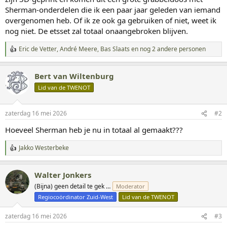
Sherman-onderdelen die ik een paar jaar geleden van iemand
overgenomen heb. Of ik ze ook ga gebruiken of niet, weet ik
nog niet. De etsset zal totaal onaangebroken blijven.
Eric de Vetter
,
André Meere
,
Bas Slaats
en nog 2 andere personen
W
a
a
Bert van Wiltenburg
r
d
Lid van de TWENOT
e
r
i
zaterdag 16 mei 2026
#2
n
g
Hoeveel Sherman heb je nu in totaal al gemaakt???
e
n
Jakko Westerbeke
:
W
a
a
Walter Jonkers
r
d
(Bijna) geen detail te gek …
Moderator
e
Regiocoördinator Zuid-West
Lid van de TWENOT
r
i
n
zaterdag 16 mei 2026
#3
g