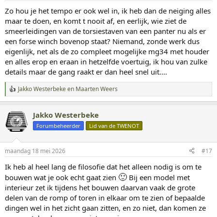
g
Zo hou je het tempo er ook wel in, ik heb dan de neiging alles
e
maar te doen, en komt t nooit af, en eerlijk, wie ziet de
n
:
smeerleidingen van de torsiestaven van een panter nu als er
een forse winch bovenop staat? Niemand, zonde werk dus
eigenlijk, net als de zo compleet mogelijke mg34 met houder
en alles erop en eraan in hetzelfde voertuig, ik hou van zulke
details maar de gang raakt er dan heel snel uit....
Jakko Westerbeke
en
Maarten Weers
W
a
a
Jakko Westerbeke
r
d
Forumbeheerder
Lid van de TWENOT
e
r
i
maandag 18 mei 2026
#17
n
g
Ik heb al heel lang de filosofie dat het alleen nodig is om te
e
🙂
bouwen wat je ook echt gaat zien
Bij een model met
n
:
interieur zet ik tijdens het bouwen daarvan vaak de grote
delen van de romp of toren in elkaar om te zien of bepaalde
dingen wel in het zicht gaan zitten, en zo niet, dan komen ze