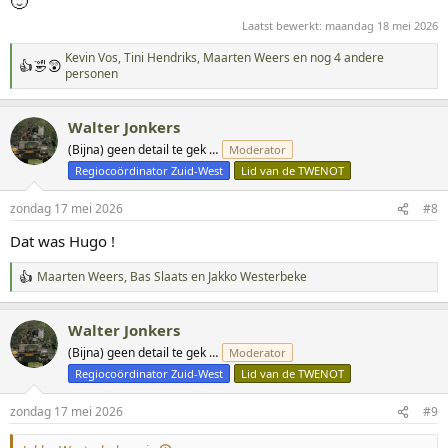
🙂
Laatst bewerkt:
maandag 18 mei 2026
Kevin Vos
,
Tini Hendriks
,
Maarten Weers
en nog 4 andere
W
personen
a
a
r
Walter Jonkers
d
(Bijna) geen detail te gek …
Moderator
e
r
Regiocoördinator Zuid-West
Lid van de TWENOT
i
n
zondag 17 mei 2026
#8
g
e
Dat was Hugo !
n
:
Maarten Weers
,
Bas Slaats
en
Jakko Westerbeke
W
a
a
Walter Jonkers
r
d
(Bijna) geen detail te gek …
Moderator
e
Regiocoördinator Zuid-West
Lid van de TWENOT
r
i
n
zondag 17 mei 2026
#9
g
e