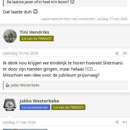
😉
De laatste jaren of in heel m’n leven?
:
😉
Dat laaste duh
Laatst bewerkt door een moderator:
zondag 17 mei 2026
Tini Hendriks
Lid van de TWENOT
zaterdag 16 mei 2026
#6
Ik denk nou krijgen we eindelijk te horen hoeveel Shermans
er door zijn handen gingen, maar helaas 🤷🏻‍♂️…
Misschien een idee voor de jubileum prijsvraag?
Jakko Westerbeke
W
a
a
Jakko Westerbeke
r
d
Forumbeheerder
Lid van de TWENOT
e
r
i
zondag 17 mei 2026
#7
n
g