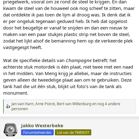
priegelwerk, vooral om ze rond de steel te krijgen. En dan
kwam de steel van de houweel ook nog scheef te zitten, maar
dat ontdekte ik pas toen de lijm al droog was. Ik denk dat ik
er per ongeluk tegenaan geduwd heb. Ik heb dat opgelost
door het beugeltje er vanaf te snijden en dan een nieuw te
maken van een paar stukjes plastic strip net boven de steel,
zodat het lijkt alsof de bemanning hem op de verkeerde plek
vastgegespt heeft.
Wat de specifieke details van
Champagne
betreft: het
achterste stuk motordek is één plaat, niet twee met een naad
in het midden. Van Meng krijg je allebei, maar de instructies
geven alleen de tweedelige plaat aan om te gebruiken. Deze
tank had die uit één stuk, blijkt uit foto’s van de tank als
monument.
Jan van Harn
,
Arne Ρоirοt
,
Bert van Wiltenburg
en nog 4 andere
W
personen
a
a
r
Jakko Westerbeke
d
Forumbeheerder
Lid van de TWENOT
e
r