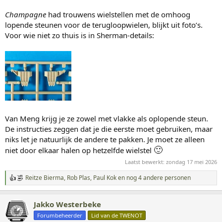
Champagne
had trouwens wielstellen met de omhoog
lopende steunen voor de terugloopwielen, blijkt uit foto’s.
Voor wie niet zo thuis is in Sherman-details:
Van Meng krijg je ze zowel met vlakke als oplopende steun.
De instructies zeggen dat je die eerste moet gebruiken, maar
niks let je natuurlijk de andere te pakken. Je moet ze alleen
🙂
niet door elkaar halen op hetzelfde wielstel
Laatst bewerkt:
zondag 17 mei 2026
Reitze Bierma
,
Rob Plas
,
Paul Kok
en nog 4 andere personen
W
a
a
Jakko Westerbeke
r
d
Forumbeheerder
Lid van de TWENOT
e