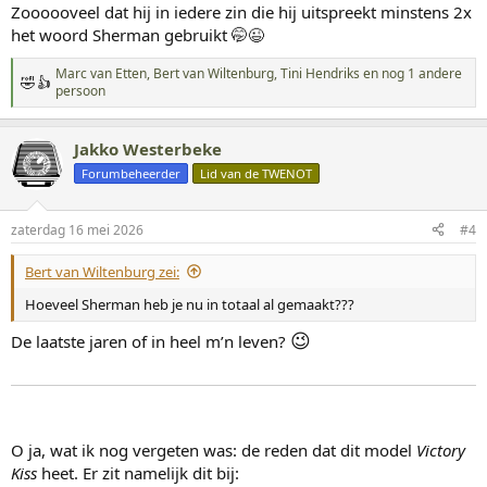
Zoooooveel dat hij in iedere zin die hij uitspreekt minstens 2x
e
n
het woord Sherman gebruikt 🤭😉
:
Marc van Etten
,
Bert van Wiltenburg
,
Tini Hendriks
en nog 1 andere
W
persoon
a
a
r
Jakko Westerbeke
d
Forumbeheerder
Lid van de TWENOT
e
r
i
n
zaterdag 16 mei 2026
#4
g
e
Bert van Wiltenburg zei:
n
:
Hoeveel Sherman heb je nu in totaal al gemaakt???
😉
De laatste jaren of in heel m’n leven?
O ja, wat ik nog vergeten was: de reden dat dit model
Victory
Kiss
heet. Er zit namelijk dit bij: