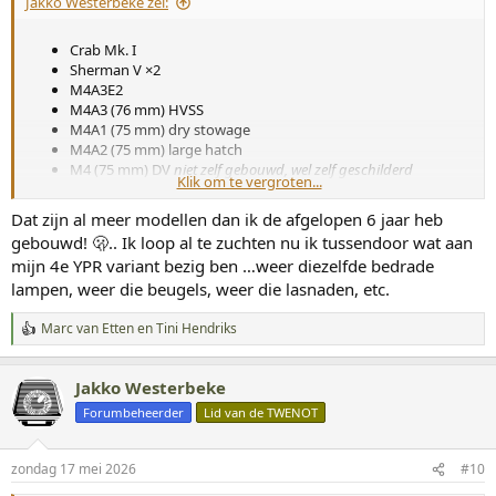
Jakko Westerbeke zei:
n
:
Crab Mk. I
Sherman V ×2
M4A3E2
M4A3 (76 mm) HVSS
M4A1 (75 mm) dry stowage
M4A2 (75 mm) large hatch
M4 (75 mm) DV
niet zelf gebouwd, wel zelf geschilderd
Klik om te vergroten...
M4A3 (76 mm) VVSS
back to the eighties
BARV
Dat zijn al meer modellen dan ik de afgelopen 6 jaar heb
M4A3 (90 mm) HVSS
wat-als
gebouwd! 🫢.. Ik loop al te zuchten nu ik tussendoor wat aan
Sherman III
mijn 4e YPR variant bezig ben …weer diezelfde bedrade
M4 (105 mm) HVSS
lampen, weer die beugels, weer die lasnaden, etc.
Daarnaast een paar die nog in aanbouw zijn (een T6, een M32B1
met T1E1 mijnenwals en dus deze M4A3 (76 mm) VVSS).
Marc van Etten
en
Tini Hendriks
W
a
a
Jakko Westerbeke
r
d
Forumbeheerder
Lid van de TWENOT
e
r
i
zondag 17 mei 2026
#10
n
g