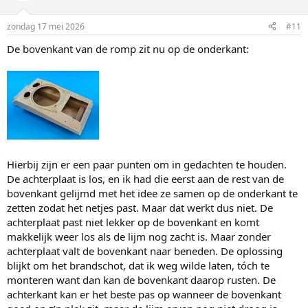
r
i
zondag 17 mei 2026
#11
n
g
De bovenkant van de romp zit nu op de onderkant:
e
n
:
Hierbij zijn er een paar punten om in gedachten te houden.
De achterplaat is los, en ik had die eerst aan de rest van de
bovenkant gelijmd met het idee ze samen op de onderkant te
zetten zodat het netjes past. Maar dat werkt dus niet. De
achterplaat past niet lekker op de bovenkant en komt
makkelijk weer los als de lijm nog zacht is. Maar zonder
achterplaat valt de bovenkant naar beneden. De oplossing
blijkt om het brandschot, dat ik weg wilde laten, tóch te
monteren want dan kan de bovenkant daarop rusten. De
achterkant kan er het beste pas op wanneer de bovenkant