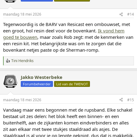
e
r
i
maandag 18 mei 2026
#14
n
g
Tegenwoordig is de BARV van Resicast een ombouwset, met
e
een groot, hol resin deel voor de bovenkant.
Ik vond hem
n
:
goed te bouwen
, maar zoals Rob zegt: met de kenmerken van
een resin kit. Het belangrijkste was om te zorgen dat die
bovenkant netjes paste op de Sherman-romp.
Tini Hendriks
W
a
a
Jakko Westerbeke
r
d
Forumbeheerder
Lid van de TWENOT
e
r
i
maandag 18 mei 2026
#15
n
g
Vandaag maar eens begonnen met de rupsband. Elke schakel
e
bestaat uit zes delen: het blok heeft een binnen- en een
n
:
buitenhelft, aan de zijkanten komen eindverbinders en alles
zit aan elkaar met twee stukjes staaldraad als asjes. De
staaldraad is al voor je op lengte geknipt, dus dat is makkelijk,