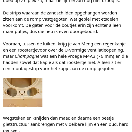
goed op z’n plek zit, maar de lijm ervan nog niet droog is.
De strips waaraan de zandschilden opgehangen worden
zitten aan de romp vastgegoten, wat gepiel met etsdelen
voorkomt. De gaten voor de boutjes erin zijn echter alleen
maar putjes, dus die heb ik even doorgeboord.
Vooraan, tussen de luiken, krijg je van Meng een regenkapje
en een roostertjevoor over de U-vormige ventilatieopening,
maar
Champagne
was een hele vroege M4A3 (76 mm) en die
hadden zowel dat kapje als dat roostertje niet. Alleen zit er
een montagestrip voor het kapje aan de romp gegoten:
Wegsteken en -snijden dan maar, en daarna een beetje
gietstructuur aanbrengen met vloeibare lijm en een oud, hard
penseel: