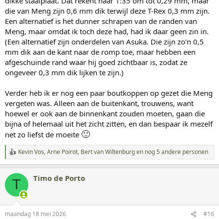
dikke staalplaat. Dat rekent naar 1:35 om tot 0,29 mm, maar
die van Meng zijn 0,6 mm dik terwijl deze T-Rex 0,3 mm zijn.
Een alternatief is het dunner schrapen van de randen van
Meng, maar omdat ik toch deze had, had ik daar geen zin in.
(Een alternatief zijn onderdelen van Asuka. Die zijn zo’n 0,5
mm dik aan de kant naar de romp toe, maar hebben een
afgeschuinde rand waar hij goed zichtbaar is, zodat ze
ongeveer 0,3 mm dik lijken te zijn.)
Verder heb ik er nog een paar boutkoppen op gezet die Meng
vergeten was. Alleen aan de buitenkant, trouwens, want
hoewel er ook aan de binnenkant zouden moeten, gaan die
bijna of helemaal uit het zicht zitten, en dan bespaar ik mezelf
🙂
net zo liefst de moeite
Kevin Vos
,
Arne Ρоirοt
,
Bert van Wiltenburg
en nog 5 andere personen
W
a
a
Timo de Porto
r
T
d
e
r
i
maandag 18 mei 2026
#16
n