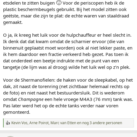
🙂
etsdelen te zitten buigen
Voor de periscopen heb ik de
plastic beschermbeugels gebruikt. Bij het model zitten ook
geëtste, maar die zijn te plat: de echte waren van staaldraad
gemaakt.
O ja, ik kreeg het luik voor de hulpchauffeur er heel slecht in.
Ik denk dat dat kwam omdat de scharnier ervoor (die van
binnenuit geplaatst moet worden) ook al niet lekker paste, en
ik hem daardoor een fractie verkeerd heb gezet. Pas toen ik
dat onderdeel een beetje indrukte met de punt van een
tangetje (de lijm was al droog) wilde het luik wel op z’n plek.
Voor de Shermanofielen: de haken voor de sleepkabel, op het
dak, zit naast de torenring (net zichtbaar helemaal rechts op
de foto) en niet naast het bestuurdersluik. Dit is wederom
omdat
Champagne
een hele vroege M4A3 (76 mm) tank was.
Pas later werd het op de echte tanks verder naar voren
gemonteerd.
Kevin Vos
,
Arne Ρоirοt
,
Marc van Etten
en nog 3 andere personen
W
a
a