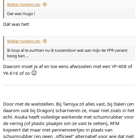
Walter Jonkers zei:
e
n
Dat was Hugo !
:
Dát was het!
Walter Jonkers zei:
Ik loop al te zuchten nu ik tussendoor wat aan mijn 4e YPR variant
bezig ben …
Daarom moet je af en toe eens afwisselen met een YP-408 of
😉
YK-616 of zo
Door met de wielstellen. Bij Tamiya zit alles vast, bij Italeri (en
daarom ook bij Dragon) scharnieren ze, maar niet zoals in het
echt. Asuka heeft volledige werkende met schuimrubber voor
de vering (of plastic plaatjes om ze vast te zetten), RFM
kopieert dat maar met pennenveertjes in plaats van
schuimrubber (en geen „officieel” alternatief voor wie dat niet