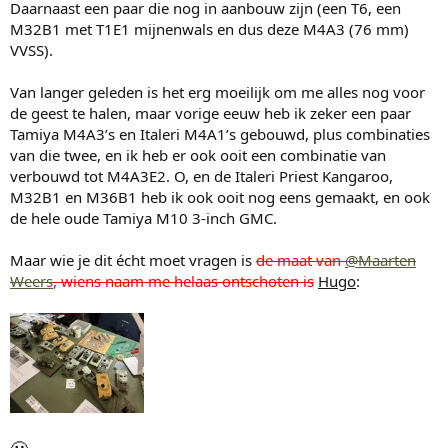
Daarnaast een paar die nog in aanbouw zijn (een T6, een
M32B1 met T1E1 mijnenwals en dus deze M4A3 (76 mm)
VVSS).
Van langer geleden is het erg moeilijk om me alles nog voor
de geest te halen, maar vorige eeuw heb ik zeker een paar
Tamiya M4A3’s en Italeri M4A1’s gebouwd, plus combinaties
van die twee, en ik heb er ook ooit een combinatie van
verbouwd tot M4A3E2. O, en de Italeri Priest Kangaroo,
M32B1 en M36B1 heb ik ook ooit nog eens gemaakt, en ook
de hele oude Tamiya M10 3-inch GMC.
Maar wie je dit écht moet vragen is
de maat van
@Maarten
Weers
, wiens naam me helaas ontschoten is
Hugo
: