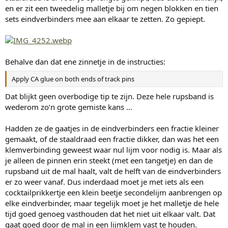
en er zit een tweedelig malletje bij om negen blokken en tien
sets eindverbinders mee aan elkaar te zetten. Zo gepiept.
Behalve dan dat ene zinnetje in de instructies:
Apply CA glue on both ends of track pins
Dat blijkt geen overbodige tip te zijn. Deze hele rupsband is
wederom zo’n grote gemiste kans …
Hadden ze de gaatjes in de eindverbinders een fractie kleiner
gemaakt, of de staaldraad een fractie dikker, dan was het een
klemverbinding geweest waar nul lijm voor nodig is. Maar als
je alleen de pinnen erin steekt (met een tangetje) en dan de
rupsband uit de mal haalt, valt de helft van de eindverbinders
er zo weer vanaf. Dus inderdaad moet je met iets als een
cocktailprikkertje een klein beetje secondelijm aanbrengen op
elke eindverbinder, maar tegelijk moet je het malletje de hele
tijd goed genoeg vasthouden dat het niet uit elkaar valt. Dat
gaat goed door de mal in een lijmklem vast te houden.