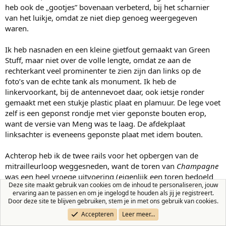
heb ook de „gootjes” bovenaan verbeterd, bij het scharnier
van het luikje, omdat ze niet diep genoeg weergegeven
waren.
Ik heb nasnaden en een kleine gietfout gemaakt van Green
Stuff, maar niet over de volle lengte, omdat ze aan de
rechterkant veel prominenter te zien zijn dan links op de
foto’s van de echte tank als monument. Ik heb de
linkervoorkant, bij de antennevoet daar, ook ietsje ronder
gemaakt met een stukje plastic plaat en plamuur. De lege voet
zelf is een geponst rondje met vier geponste bouten erop,
want de versie van Meng was te laag. De afdekplaat
linksachter is eveneens geponste plaat met idem bouten.
Achterop heb ik de twee rails voor het opbergen van de
mitrailleurloop weggesneden, want de toren van
Champagne
was een heel vroege uitvoering (eigenlijk een toren bedoeld
Deze site maakt gebruik van cookies om de inhoud te personaliseren, jouw
voor de geannuleerde T23) en daar zaten die rails niet op. De
ervaring aan te passen en om je ingelogd te houden als jij je registreert.
antennevoet heb ik uitgeboord en er een stukje messing buis
Door deze site te blijven gebruiken, stem je in met ons gebruik van cookies.
ingelijmd om daar later een antenne van verenstaal in te
Accepteren
Leer meer…
kunnen zetten. Voorop het dak zitten een paar frutseltjes voor