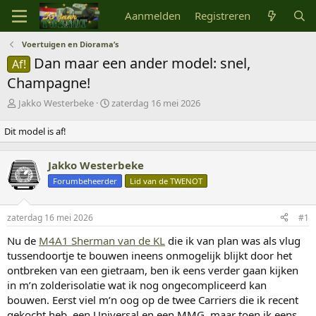
Aanmelden
Registreren
Voertuigen en Diorama’s
Dan maar een ander model: snel,
Af!
Champagne!
O
S
Jakko Westerbeke
zaterdag 16 mei 2026
n
t
d
a
Dit model is af!
e
r
r
t
Jakko Westerbeke
w
d
e
a
Forumbeheerder
Lid van de TWENOT
r
t
p
u
s
m
zaterdag 16 mei 2026
#1
t
Nu de
M4A1 Sherman van de KL
die ik van plan was als vlug
a
tussendoortje te bouwen ineens onmogelijk blijkt door het
r
t
ontbreken van een gietraam, ben ik eens verder gaan kijken
e
in m’n zolderisolatie wat ik nog ongecompliceerd kan
r
bouwen. Eerst viel m’n oog op de twee Carriers die ik recent
gekocht heb, een Universal en een MMG, maar toen ik eens