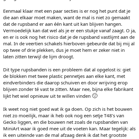
Eenmaal klaar met een paar secties is er nog het punt dat je
die aan elkaar moet maken, want de mal is niet zo gemaakt
dat de rupsband er aan één kant uit kan blijven hangen.
Vermoedelijk kan dat wel als je er een stukje vanaf zaagt. O ja,
en er is ook nog het risico dat je de rupsband vastlijmt aan de
mal. In de veertien schakels hierboven gebeurde dat bij mij al
op twee of drie plekken, dus je moet hem er zeker niet in
laten zitten terwijl de lijm droogt.
Dit type rupsbanden is een probleem dat al opgelost is: giet
de blokken met twee plastic pennetjes aan elke kant, met
eindverbinders die daarop schuiven en door wrijving erop
blijven zonder té vast te zitten. Maar nee, bijna elke fabrikant
🙁
lijkt het wiel opnieuw uit te willen vinden
Ik weet nog niet goed wat ik ga doen. Op zich is het bouwen
niet zo moeilijk, maar ik heb ook nog een setje T48’s van
Gecko liggen, en die bouwen net zoals de rupsbanden van
MiniArt waar ik goed mee uit de voeten kan. Maar tegelijk: als
ik een uiteinde van de mal afzaag denk ik dat het grootste