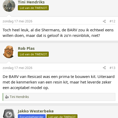
Tini Hendriks
r
d
Lid van de TWENOT
e
r
i
zondag 17 mei 2026
#12
n
g
Toch heel leuk, al die Shermans, de BARV zou ik echtwel eens
e
willen doen, maar dat is geloof ik zo’n resinblok, niet?
n
:
Rob Plas
Lid van de TWENOT
zondag 17 mei 2026
#13
De BARV van Resicast was een prima te bouwen kit. Uiteraard
met de kenmerken van een resin kit, maar het leverde zeker
een acceptabel model op.
Tini Hendriks
W
a
a
Jakko Westerbeke
r
d
Forumbeheerder
Lid van de TWENOT