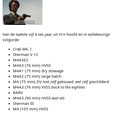
e
n
:
Van de laatste vijf à zes jaar, uit m’n hoofd en in willekeurige
volgorde:
Crab Mk. I
Sherman V ×2
M4A3E2
M4A3 (76 mm) HVSS
M4A1 (75 mm) dry stowage
M4A2 (75 mm) large hatch
M4 (75 mm) DV
niet zelf gebouwd, wel zelf geschilderd
M4A3 (76 mm) VVSS
back to the eighties
BARV
M4A3 (90 mm) HVSS
wat-als
Sherman III
M4 (105 mm) HVSS