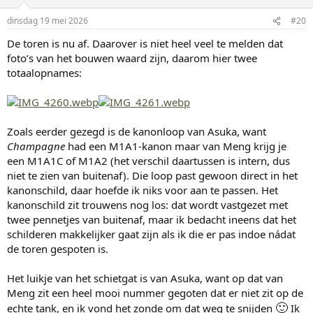
i
n
dinsdag 19 mei 2026
#20
g
De toren is nu af. Daarover is niet heel veel te melden dat
e
n
foto’s van het bouwen waard zijn, daarom hier twee
:
totaalopnames:
Zoals eerder gezegd is de kanonloop van Asuka, want
Champagne
had een M1A1-kanon maar van Meng krijg je
een M1A1C of M1A2 (het verschil daartussen is intern, dus
niet te zien van buitenaf). Die loop past gewoon direct in het
kanonschild, daar hoefde ik niks voor aan te passen. Het
kanonschild zit trouwens nog los: dat wordt vastgezet met
twee pennetjes van buitenaf, maar ik bedacht ineens dat het
schilderen makkelijker gaat zijn als ik die er pas indoe nádat
de toren gespoten is.
Het luikje van het schietgat is van Asuka, want op dat van
Meng zit een heel mooi nummer gegoten dat er niet zit op de
🙂
echte tank, en ik vond het zonde om dat weg te snijden
Ik