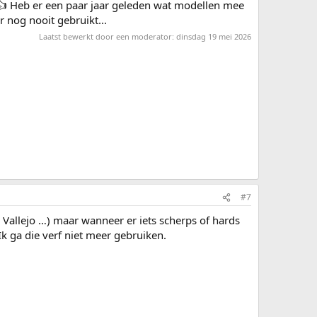
👍
Heb er een paar jaar geleden wat modellen mee
r nog nooit gebruikt...
Laatst bewerkt door een moderator:
dinsdag 19 mei 2026
#7
an Vallejo …) maar wanneer er iets scherps of hards
k ga die verf niet meer gebruiken.