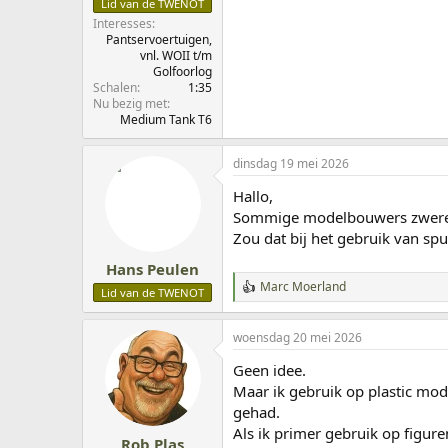
Lid van de TWENOT
Interesses
Pantservoertuigen,
vnl. WOII t/m
Golfoorlog
Schalen
1:35
Nu bezig met
Medium Tank T6
dinsdag 19 mei 2026
Hallo,
Sommige modelbouwers zweren b
Zou dat bij het gebruik van sp
Hans Peulen
Marc Moerland
W
Lid van de TWENOT
a
a
woensdag 20 mei 2026
r
d
Geen idee.
e
r
Maar ik gebruik op plastic mo
i
gehad.
n
Als ik primer gebruik op figure
g
Rob Plas