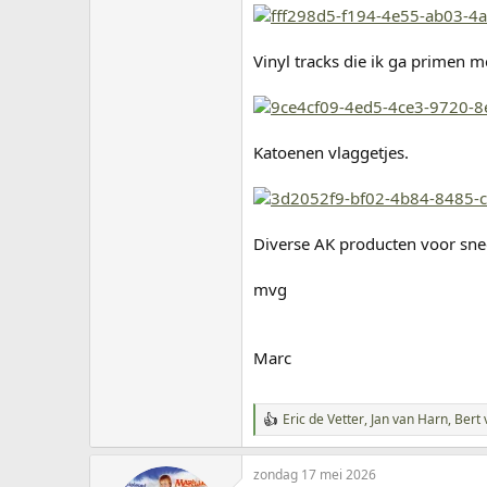
Vinyl tracks die ik ga primen 
Katoenen vlaggetjes.
Diverse AK producten voor sn
mvg
Marc
Eric de Vetter
,
Jan van Harn
,
Bert 
W
a
a
zondag 17 mei 2026
r