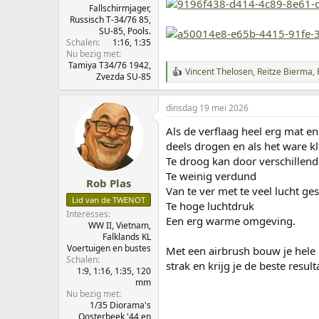
Fallschirmjager,
Russisch T-34/76 85,
SU-85, Pools.
Schalen
1:16
1:35
Nu bezig met
Tamiya T34/76 1942,
Vincent Thelosen
,
Reitze Bierma
,
W
Zvezda SU-85
a
a
dinsdag 19 mei 2026
r
d
Als de verflaag heel erg mat en
e
r
deels drogen en als het ware kl
i
Te droog kan door verschillen
n
Te weinig verdund
g
Rob Plas
Van te ver met te veel lucht ge
e
Lid van de TWENOT
n
Te hoge luchtdruk
:
Interesses
Een erg warme omgeving.
WW II, Vietnam,
Falklands KL
Voertuigen en bustes
Met een airbrush bouw je hele 
Schalen
strak en krijg je de beste result
1:9
1:16
1:35
120
mm
Nu bezig met
1/35 Diorama's
Oosterbeek '44 en