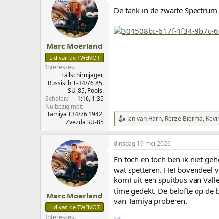
d
De tank in de zwarte Spectrum
e
r
i
n
g
Marc Moerland
e
Lid van de TWENOT
n
:
Interesses
Fallschirmjager,
Russisch T-34/76 85,
SU-85, Pools.
Schalen
1:16
1:35
Nu bezig met
Tamiya T34/76 1942,
Jan van Harn
,
Reitze Bierma
,
Kevi
W
Zvezda SU-85
a
a
dinsdag 19 mei 2026
r
d
En toch en toch ben ik niet gehe
e
r
wat spetteren. Het bovendeel v
i
komt uit een spuitbus van Vall
n
time gedekt. De belofte op de 
g
Marc Moerland
e
van Tamiya proberen.
Lid van de TWENOT
n
:
Interesses