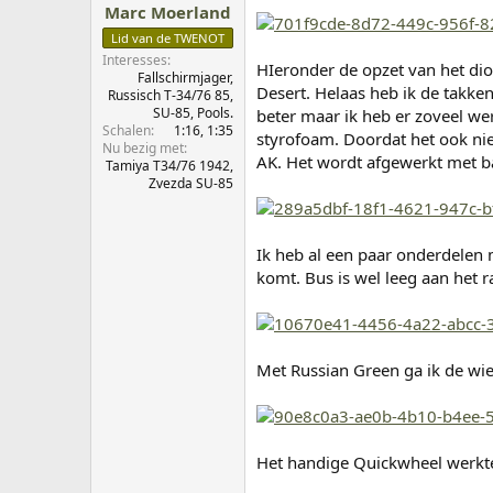
p
u
d
Marc Moerland
s
m
e
Lid van de TWENOT
t
n
Interesses
a
HIeronder de opzet van het di
Fallschirmjager,
r
Desert. Helaas heb ik de takke
Russisch T-34/76 85,
t
SU-85, Pools.
beter maar ik heb er zoveel we
e
Schalen
1:16
1:35
styrofoam. Doordat het ook nie
r
Nu bezig met
AK. Het wordt afgewerkt met b
Tamiya T34/76 1942,
Zvezda SU-85
Ik heb al een paar onderdelen 
komt. Bus is wel leeg aan het r
Met Russian Green ga ik de wie
Het handige Quickwheel werkte 