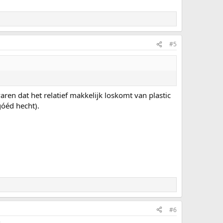
#5
aren dat het relatief makkelijk loskomt van plastic
góéd hecht).
#6