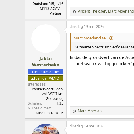
Duitsland '45, 1/16
M113 ACAV in
Vincent Thelosen
,
Marc Moerland
W
Vietnam
a
a
dinsdag 19 mei 2026
r
d
e
Marc Moerland zei:
r
i
De zwarte Spectrum verf daarente
n
g
Is dat de grondverf van de Acti
Jakko
e
— niet wat ik wil bij grondverf
Westerbeke
n
:
Forumbeheerder
Lid van de TWENOT
Interesses
Pantservoertuigen,
vnl. WOII t/m
Golfoorlog
Schalen
1:35
Nu bezig met
Marc Moerland
W
Medium Tank T6
a
a
dinsdag 19 mei 2026
r
d