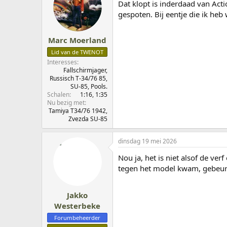
Dat klopt is inderdaad van Ac
e
r
gespoten. Bij eentje die ik heb
i
n
g
Marc Moerland
e
Lid van de TWENOT
n
:
Interesses
Fallschirmjager,
Russisch T-34/76 85,
SU-85, Pools.
Schalen
1:16
1:35
Nu bezig met
Tamiya T34/76 1942,
Zvezda SU-85
dinsdag 19 mei 2026
Nou ja, het is niet alsof de ve
tegen het model kwam, gebeurde
Jakko
Westerbeke
Forumbeheerder