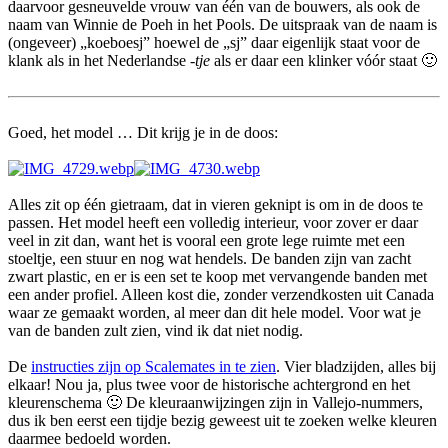
daarvoor gesneuvelde vrouw van één van de bouwers, als ook de
naam van Winnie de Poeh in het Pools. De uitspraak van de naam is
(ongeveer) „koeboesj” hoewel de „sj” daar eigenlijk staat voor de
klank als in het Nederlandse
-tje
als er daar een klinker vóór staat
🙂
Goed, het model … Dit krijg je in de doos:
Alles zit op één gietraam, dat in vieren geknipt is om in de doos te
passen. Het model heeft een volledig interieur, voor zover er daar
veel in zit dan, want het is vooral een grote lege ruimte met een
stoeltje, een stuur en nog wat hendels. De banden zijn van zacht
zwart plastic, en er is een set te koop met vervangende banden met
een ander profiel. Alleen kost die, zonder verzendkosten uit Canada
waar ze gemaakt worden, al meer dan dit hele model. Voor wat je
van de banden zult zien, vind ik dat niet nodig.
De
instructies zijn op Scalemates in te zien
. Vier bladzijden, alles bij
elkaar! Nou ja, plus twee voor de historische achtergrond en het
kleurenschema
🙂
De kleuraanwijzingen zijn in Vallejo-nummers,
dus ik ben eerst een tijdje bezig geweest uit te zoeken welke kleuren
daarmee bedoeld worden.