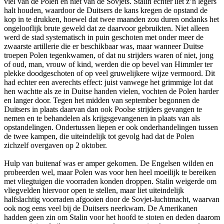
viel van de Polen en niet van de Sovjets. Stalin echter liet z’n legers
halt houden, waardoor de Duitsers de kans kregen de opstand de
kop in te drukken, hoewel dat twee maanden zou duren ondanks het
ongelooflijk brute geweld dat ze daarvoor gebruikten. Niet alleen
werd de stad systematisch in puin geschoten met onder meer de
zwaarste artillerie die er beschikbaar was, maar wanneer Duitse
troepen Polen tegenkwamen, of dat nu strijders waren of niet, jong
of oud, man, vrouw of kind, werden die op bevel van Himmler ter
plekke doodgeschoten of op veel gruwelijkere wijze vermoord. Dit
had echter een averechts effect: juist vanwege het grimmige lot dat
hen wachtte als ze in Duitse handen vielen, vochten de Polen harder
en langer door. Tegen het midden van september begonnen de
Duitsers in plaats daarvan dan ook Poolse strijders gevangen te
nemen en te behandelen als krijgsgevangenen in plaats van als
opstandelingen. Ondertussen liepen er ook onderhandelingen tussen
de twee kampen, die uiteindelijk tot gevolg had dat de Polen
zichzelf overgaven op 2 oktober.
Hulp van buitenaf was er amper gekomen. De Engelsen wilden en
probeerden wel, maar Polen was voor hen heel moeilijk te bereiken
met vliegtuigen die voorraden konden droppen. Stalin weigerde om
vliegvelden hiervoor open te stellen, maar liet uiteindelijk
halfslachtig voorraden afgooien door de Sovjet-luchtmacht, waarvan
ook nog eens veel bij de Duitsers neerkwam. De Amerikanen
hadden geen zin om Stalin voor het hoofd te stoten en deden daarom