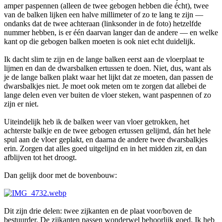
amper paspennen (alleen de twee gebogen hebben die écht), twee
van de balken lijken een halve millimeter of zo te lang te zijn —
ondanks dat de twee achteraan (linksonder in de foto) hetzelfde
nummer hebben, is er één daarvan langer dan de andere — en welke
kant op die gebogen balken moeten is ook niet echt duidelijk.
Ik dacht slim te zijn en de lange balken eerst aan de vloerplaat te
lijmen en dan de dwarsbalken ertussen te doen. Niet, dus, want als
je de lange balken plakt waar het lijkt dat ze moeten, dan passen de
dwarsbalkjes niet. Je moet ook meten om te zorgen dat allebei de
lange delen even ver buiten de vloer steken, want paspennen of zo
zijn er niet.
Uiteindelijk heb ik de balken weer van vloer getrokken, het
achterste balkje en de twee gebogen ertussen gelijmd, dán het hele
spul aan de vloer geplakt, en daarna de andere twee dwarsbalkjes
erin. Zorgen dat alles goed uitgelijnd en in het midden zit, en dan
afblijven tot het droogt.
Dan gelijk door met de bovenbouw:
Dit zijn drie delen: twee zijkanten en de plaat voor/boven de
bestuurder. De zijkanten passen wonderwel behoorlijk goed. Ik heb