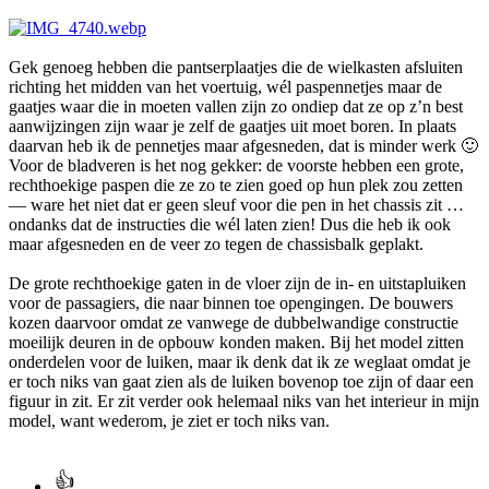
Gek genoeg hebben die pantserplaatjes die de wielkasten afsluiten
richting het midden van het voertuig, wél paspennetjes maar de
gaatjes waar die in moeten vallen zijn zo ondiep dat ze op z’n best
aanwijzingen zijn waar je zelf de gaatjes uit moet boren. In plaats
daarvan heb ik de pennetjes maar afgesneden, dat is minder werk
🙂
Voor de bladveren is het nog gekker: de voorste hebben een grote,
rechthoekige paspen die ze zo te zien goed op hun plek zou zetten
— ware het niet dat er geen sleuf voor die pen in het chassis zit …
ondanks dat de instructies die wél laten zien! Dus die heb ik ook
maar afgesneden en de veer zo tegen de chassisbalk geplakt.
De grote rechthoekige gaten in de vloer zijn de in- en uitstapluiken
voor de passagiers, die naar binnen toe opengingen. De bouwers
kozen daarvoor omdat ze vanwege de dubbelwandige constructie
moeilijk deuren in de opbouw konden maken. Bij het model zitten
onderdelen voor de luiken, maar ik denk dat ik ze weglaat omdat je
er toch niks van gaat zien als de luiken bovenop toe zijn of daar een
figuur in zit. Er zit verder ook helemaal niks van het interieur in mijn
model, want wederom, je ziet er toch niks van.