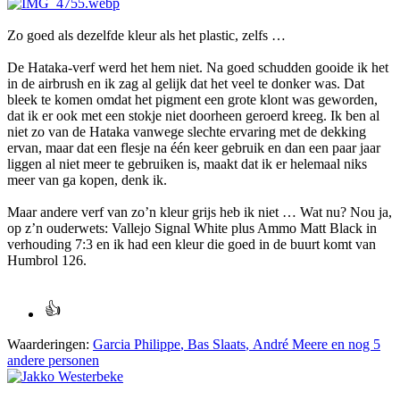
Zo goed als dezelfde kleur als het plastic, zelfs …
De Hataka-verf werd het hem niet. Na goed schudden gooide ik het
in de airbrush en ik zag al gelijk dat het veel te donker was. Dat
bleek te komen omdat het pigment een grote klont was geworden,
dat ik er ook met een stokje niet doorheen geroerd kreeg. Ik ben al
niet zo van de Hataka vanwege slechte ervaring met de dekking
ervan, maar dat een flesje na één keer gebruik en dan een paar jaar
liggen al niet meer te gebruiken is, maakt dat ik er helemaal niks
meer van ga kopen, denk ik.
Maar andere verf van zo’n kleur grijs heb ik niet … Wat nu? Nou ja,
op z’n ouderwets: Vallejo Signal White plus Ammo Matt Black in
verhouding 7:3 en ik had een kleur die goed in de buurt komt van
Humbrol 126.
Waarderingen:
Garcia Philippe
,
Bas Slaats
,
André Meere
en nog 5
andere personen