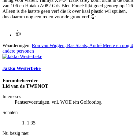
nuttig voor waren. Tamiya XF-24 Dark Grey komt dicht in de buurt
van 106 en Hataka A082 Gris Bleu Foncé lijkt goed genoeg op 126.
Alleen is die laatste geen verf die ik over kaal plastic wil spuiten,
dus daarom nog een reden voor de grondverf
🙂
Waarderingen:
Ron van Wiggen
,
Bas Slaats
,
André Meere
en nog 4
andere personen
Jakko Westerbeke
Forumbeheerder
Lid van de TWENOT
Interesses
Pantservoertuigen, vnl. WOII t/m Golfoorlog
Schalen
1:35
Nu bezig met