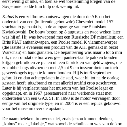
eerst weinig of niks, en toen ze wel toestemming kregen van de
Sovjetunie haalde hun hulp ook weinig uit.
Kubuś
is een zelfbouw-pantserwagen die door de AK op het
onderstel van een (in licentie gebouwde) Chevrolet model 157
vrachtauto gemaakt is, in de autogarage van ene Stanisław
Kwiatkowski. De bouw begon op 8 augustus en twee weken later
was hij af. Hij was bewapend met een Russische DP mitrailleur, een
Brits PIAT antitankwapen, een Poolse model K vlammenwerper
(die laatste is eveneens een product van de AK, gemaakt in bezet
Warschau) en handgranaten. De bepantsering was maar 5 tot 6 mm
dik, maar omdat de bouwers geen pantserstaal te pakken konden
krijgen gebruikten ze platen uit een fabriek en van geldwagens, die
ze dubbellaags uitvoerden met 2,5 tot 9 cm tussenruimte om toch
geweerkogels tegen te kunnen houden. Hij is tot 6 september
gebruikt en dan achtergelaten in de stad, waar hij tot na de oorlog
gestaan heeft, uitgebrand en met allerlei graffiti erop geschreven.
Later is hij verplaatst naar het museum van het Poolse leger en
opgeknapt, en in 1967 gerestaureerd naar werkende staat met
onderdelen van een GAZ 51. In 1990 is de motor vervangen door
eentje van het originele type, en in 2004 is er een replica gebouwd
voor het museum over de opstand.
De naam betekent trouwens niet, zoals je zou kunnen denken,
„kubus” maar „Jakobje,” wat zowel de schuilnaam was van de kort