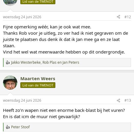
Lid van de TWENOT
e
r
i
woensdag 24 juni 2026
#12
n
g
Fijne opmerking wéér, kan je ook wat mee.
e
Thanks Rob voor je uitleg, zo ver had ik niet gegraven om de
n
:
juiste te plaatsen dus denk ik dat ik Jan mee ga en ze laat
staan.
Vind het wel wat meerwaarde hebben op dit ondergrondje.
Jakko Westerbeke
,
Rob Plas
en
Jan Peters
W
a
a
Maarten Weers
r
d
Lid van de TWENOT
e
r
i
woensdag 24 juni 2026
#13
n
g
Heeft zo’n wapen niet een enorme back-blast bij het vuren?
e
En is dat icm de muur niet gevaarlijk?
n
:
Peter Stoof
W
a