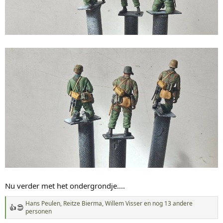
Nu verder met het ondergrondje....
Hans Peulen
,
Reitze Bierma
,
Willem Visser
en nog 13 andere
W
personen
a