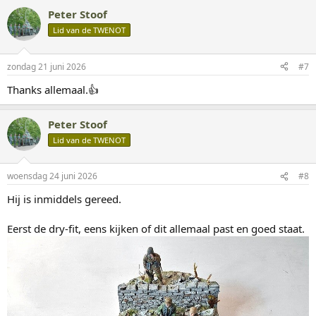
a
Peter Stoof
r
d
Lid van de TWENOT
Hier komt straks een bed van gruis, grind en kleine steentjes op
e
verlijmd.
r
i
zondag 21 juni 2026
#7
n
g
Thanks allemaal.👍
e
n
:
Peter Stoof
Lid van de TWENOT
woensdag 24 juni 2026
#8
Hij is inmiddels gereed.
Eerst de dry-fit, eens kijken of dit allemaal past en goed staat.
Ook verder gegaan met de figuurtjes, wat meer met de details
bezig gehouden.