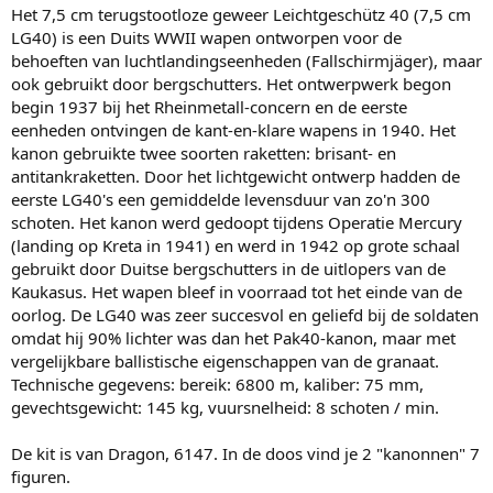
Het 7,5 cm terugstootloze geweer Leichtgeschütz 40 (7,5 cm
LG40) is een Duits WWII wapen ontworpen voor de
behoeften van luchtlandingseenheden (Fallschirmjäger), maar
ook gebruikt door bergschutters. Het ontwerpwerk begon
begin 1937 bij het Rheinmetall-concern en de eerste
eenheden ontvingen de kant-en-klare wapens in 1940. Het
kanon gebruikte twee soorten raketten: brisant- en
antitankraketten. Door het lichtgewicht ontwerp hadden de
eerste LG40's een gemiddelde levensduur van zo'n 300
schoten. Het kanon werd gedoopt tijdens Operatie Mercury
(landing op Kreta in 1941) en werd in 1942 op grote schaal
gebruikt door Duitse bergschutters in de uitlopers van de
Kaukasus. Het wapen bleef in voorraad tot het einde van de
oorlog. De LG40 was zeer succesvol en geliefd bij de soldaten
omdat hij 90% lichter was dan het Pak40-kanon, maar met
vergelijkbare ballistische eigenschappen van de granaat.
Technische gegevens: bereik: 6800 m, kaliber: 75 mm,
gevechtsgewicht: 145 kg, vuursnelheid: 8 schoten / min.
De kit is van Dragon, 6147. In de doos vind je 2 "kanonnen" 7
figuren.