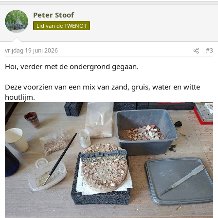
a
r
Peter Stoof
d
Lid van de TWENOT
e
r
i
n
vrijdag 19 juni 2026
#3
g
Hoi, verder met de ondergrond gegaan.
e
n
:
Deze voorzien van een mix van zand, gruis, water en witte
houtlijm.