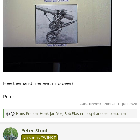
Heeft iemand hier wat info over?
Peter
Laatst bewerkt:
zondag 14 juni 2026
Hans Peulen
,
Henk-Jan Vos
,
Rob Plas
en nog 4 andere personen
W
a
a
Peter Stoof
r
d
Lid van de TWENOT