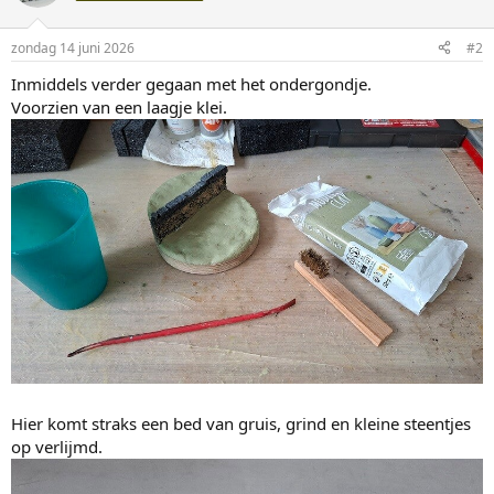
e
r
i
zondag 14 juni 2026
#2
n
g
Inmiddels verder gegaan met het ondergondje.
e
Voorzien van een laagje klei.
n
:
Hier komt straks een bed van gruis, grind en kleine steentjes
op verlijmd.