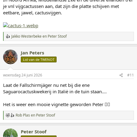
je vnl vijgcactussen aan, dat zijn die platte schijven met
eetbare, jawel, cactusvijgen.
Jakko Westerbeke
en
Peter Stoof
W
a
a
Jan Peters
r
d
Lid van de TWENOT
e
r
i
woensdag 24 juni 2026
#11
n
g
Laat de Fallschirmjäger nu net bij die ene
e
Saguarocactuskwekerij in Italië in de tuin staan....
n
:
Het is weer een mooie vignette geworden Peter 👍🏻
Rob Plas
en
Peter Stoof
W
a
a
Peter Stoof
r
d