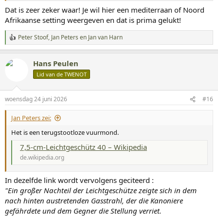
Dat is zeer zeker waar! Je wil hier een mediterraan of Noord
Afrikaanse setting weergeven en dat is prima gelukt!
Peter Stoof
,
Jan Peters
en
Jan van Harn
W
a
a
Hans Peulen
r
d
Lid van de TWENOT
e
r
i
woensdag 24 juni 2026
#16
n
g
Jan Peters zei:
e
n
Het is een terugstootloze vuurmond.
:
7,5-cm-Leichtgeschütz 40 – Wikipedia
de.wikipedia.org
In dezelfde link wordt vervolgens geciteerd :
"Ein großer Nachteil der Leichtgeschütze zeigte sich in dem
nach hinten austretenden Gasstrahl, der die Kanoniere
gefährdete und dem Gegner die Stellung verriet.