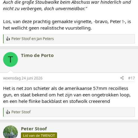
Auch die große Staubwolke beim Abschuss war hinderlich und
nicht zu verbergen, doch unvermeidbar."
Los, van deze prachtig gemaakte vignette, -bravo, Peter !-, is
het wellicht geen realistische vuurstelling.
Peter Stoof
en
Jan Peters
W
a
a
Timo de Porto
r
T
d
e
r
i
woensdag 24 juni 2026
#17
n
g
Het is net zon schieter als de amerikaanse 57mm recoilless
e
gun, en staat bekend om het zijn van een ongetrokken loop,
n
:
en een hele flinke backblast en stofwolk creeerend
Peter Stoof
W
a
a
Peter Stoof
r
d
Lid van de TWENOT