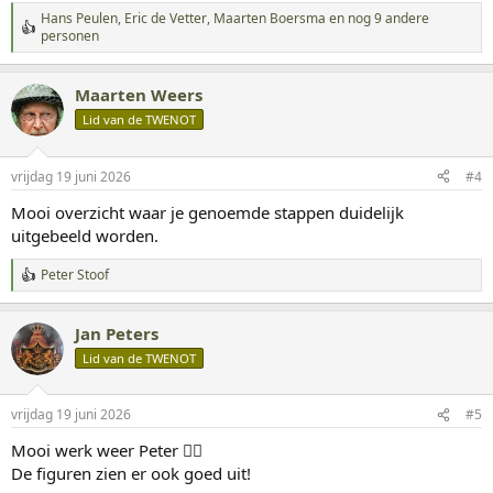
Hans Peulen
,
Eric de Vetter
,
Maarten Boersma
en nog 9 andere
W
personen
a
a
r
Maarten Weers
d
Lid van de TWENOT
e
r
i
n
vrijdag 19 juni 2026
#4
g
Mooi overzicht waar je genoemde stappen duidelijk
e
n
uitgebeeld worden.
:
Peter Stoof
W
a
a
Jan Peters
r
d
Lid van de TWENOT
e
r
i
vrijdag 19 juni 2026
#5
n
g
Mooi werk weer Peter 👍🏻
e
De figuren zien er ook goed uit!
n
: