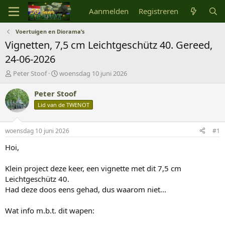
Aanmelden
Registreren
Voertuigen en Diorama’s
Vignetten, 7,5 cm Leichtgeschütz 40. Gereed,
24-06-2026
O
S
Peter Stoof
woensdag 10 juni 2026
n
t
d
a
Peter Stoof
e
r
Lid van de TWENOT
r
t
w
d
e
a
woensdag 10 juni 2026
#1
r
t
p
u
Hoi,
s
m
t
Klein project deze keer, een vignette met dit 7,5 cm
a
Leichtgeschütz 40.
r
Had deze doos eens gehad, dus waarom niet...
t
e
r
Wat info m.b.t. dit wapen: