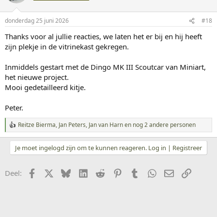
e
r
i
donderdag 25 juni 2026
#18
n
g
Thanks voor al jullie reacties, we laten het er bij en hij heeft
e
zijn plekje in de vitrinekast gekregen.
n
:
Inmiddels gestart met de Dingo MK III Scoutcar van Miniart,
het nieuwe project.
Mooi gedetailleerd kitje.
Peter.
Reitze Bierma
,
Jan Peters
,
Jan van Harn
en nog 2 andere personen
W
a
a
Je moet ingelogd zijn om te kunnen reageren. Log in | Registreer
r
d
e
Facebook
X
Bluesky
LinkedIn
Reddit
Pinterest
Tumblr
WhatsApp
E-mail
koppeli
Deel:
r
i
n
g
e
n