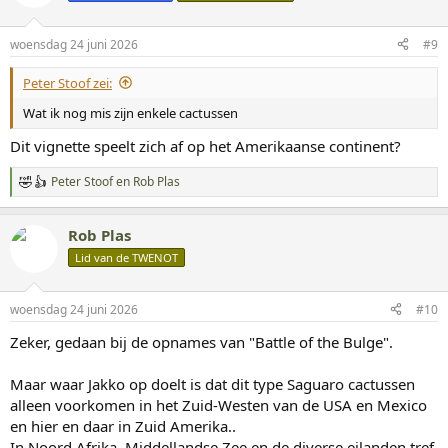
r
i
n
woensdag 24 juni 2026
#9
g
e
Peter Stoof zei:
n
:
Wat ik nog mis zijn enkele cactussen
Dit vignette speelt zich af op het Amerikaanse continent?
Peter Stoof
en
Rob Plas
W
a
a
Rob Plas
r
d
Lid van de TWENOT
e
r
i
woensdag 24 juni 2026
#10
n
g
Zeker, gedaan bij de opnames van "Battle of the Bulge".
e
n
:
Maar waar Jakko op doelt is dat dit type Saguaro cactussen
alleen voorkomen in het Zuid-Westen van de USA en Mexico
en hier en daar in Zuid Amerika..
In Noord Afrika, Middellandse Zee en de diverse eilanden tref