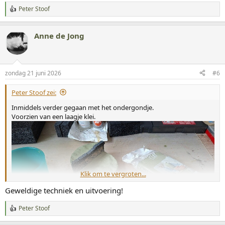
Peter Stoof
W
a
a
Anne de Jong
r
d
e
r
i
zondag 21 juni 2026
#6
n
g
Peter Stoof zei:
e
n
Inmiddels verder gegaan met het ondergondje.
:
Voorzien van een laagje klei.
Klik om te vergroten...
Geweldige techniek en uitvoering!
Peter Stoof
W
a