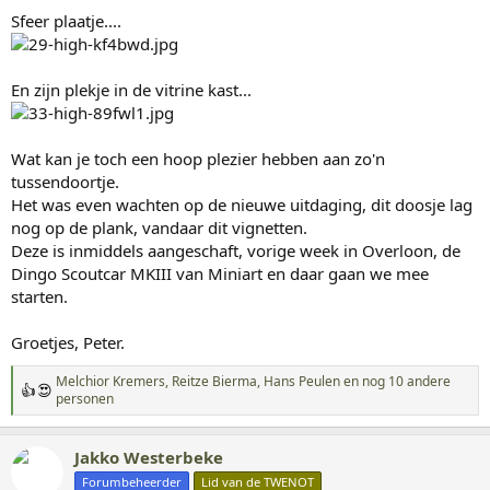
Sfeer plaatje....
En zijn plekje in de vitrine kast...
Wat kan je toch een hoop plezier hebben aan zo'n
tussendoortje.
Het was even wachten op de nieuwe uitdaging, dit doosje lag
nog op de plank, vandaar dit vignetten.
Deze is inmiddels aangeschaft, vorige week in Overloon, de
Dingo Scoutcar MKIII van Miniart en daar gaan we mee
starten.
Groetjes, Peter.
Melchior Kremers
,
Reitze Bierma
,
Hans Peulen
en nog 10 andere
W
personen
a
a
r
Jakko Westerbeke
d
Forumbeheerder
Lid van de TWENOT
e