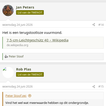
a
Jan Peters
r
d
Lid van de TWENOT
e
r
i
woensdag 24 juni 2026
#14
n
g
Het is een terugstootloze vuurmond.
e
n
7,5-cm-Leichtgeschütz 40 – Wikipedia
:
de.wikipedia.org
Peter Stoof
W
a
a
Rob Plas
r
d
Lid van de TWENOT
e
r
i
woensdag 24 juni 2026
#15
n
g
Peter Stoof zei:
e
n
Vind het wel wat meerwaarde hebben op dit ondergrondje.
: