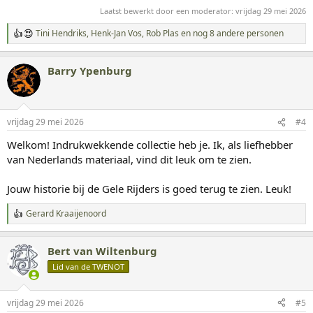
Laatst bewerkt door een moderator:
vrijdag 29 mei 2026
Tini Hendriks
,
Henk-Jan Vos
,
Rob Plas
en nog 8 andere personen
W
a
a
Barry Ypenburg
r
d
e
r
i
vrijdag 29 mei 2026
#4
n
g
Welkom! Indrukwekkende collectie heb je. Ik, als liefhebber
e
van Nederlands materiaal, vind dit leuk om te zien.
n
:
Jouw historie bij de Gele Rijders is goed terug te zien. Leuk!
Gerard Kraaijenoord
W
a
a
Bert van Wiltenburg
r
d
Lid van de TWENOT
e
r
i
vrijdag 29 mei 2026
#5
n