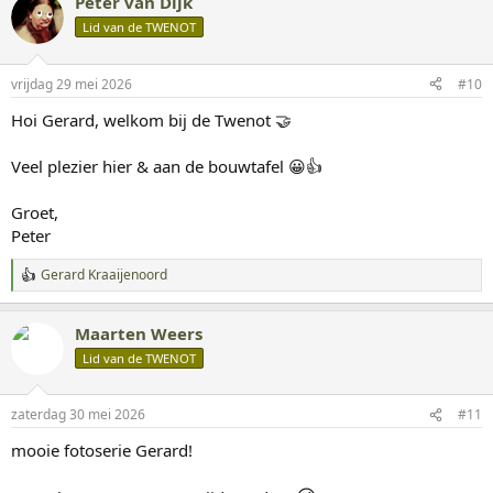
Peter van Dijk
r
d
Lid van de TWENOT
e
r
i
vrijdag 29 mei 2026
#10
n
g
Hoi Gerard, welkom bij de Twenot 🤝
e
n
:
Veel plezier hier & aan de bouwtafel 😀👍
Groet,
Peter
Gerard Kraaijenoord
W
a
a
Maarten Weers
r
d
Lid van de TWENOT
e
r
i
zaterdag 30 mei 2026
#11
n
g
mooie fotoserie Gerard!
e
n
: