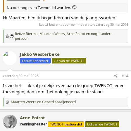
n
😉
Nu ook nog even Twenot lid worden.
:
Hi Maarten, ben ik begin februari van dit jaar geworden.
Laatst bewerkt door een moderator:
zaterdag 30 mei 2026
Reitze Bierma
,
Maarten Weers
,
Arne Ρоirοt
en nog 1 andere
W
persoon
a
a
r
Jakko Westerbeke
d
Forumbeheerder
Lid van de TWENOT
e
r
i
n
zaterdag 30 mei 2026
#14
g
Ik zie het — ik zal je gelijk even aan de groep TWENOT-leden
e
n
toevoegen, dan komt het ook bij je naam te staan.
:
Maarten Weers
en
Gerard Kraaijenoord
W
a
a
Arne Ρоirοt
r
d
Penningmeester
TWENOT-bestuurslid
Lid van de TWENOT
e