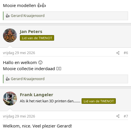
g
Mooie modellen 👍👍
e
n
Gerard Kraaijenoord
:
W
a
a
Jan Peters
r
d
Lid van de TWENOT
e
r
i
vrijdag 29 mei 2026
#6
n
g
Hallo en welkom 🙂
e
Mooie collectie inderdaad 👍🏻
n
:
Gerard Kraaijenoord
W
a
a
Frank Langeler
r
d
Als ik het niet kan 3D printen dan........
Lid van de TWENOT
e
r
i
vrijdag 29 mei 2026
#7
n
g
Welkom, nice. Veel plezier Gerard!
e