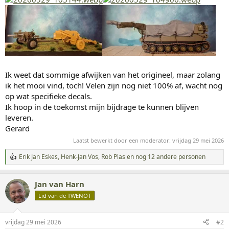
Ik weet dat sommige afwijken van het origineel, maar zolang
ik het mooi vind, toch! Velen zijn nog niet 100% af, wacht nog
op wat specifieke decals.
Ik hoop in de toekomst mijn bijdrage te kunnen blijven
leveren.
Gerard
Laatst bewerkt door een moderator:
vrijdag 29 mei 2026
Erik Jan Eskes
,
Henk-Jan Vos
,
Rob Plas
en nog 12 andere personen
W
a
a
Jan van Harn
r
d
Lid van de TWENOT
e
r
i
vrijdag 29 mei 2026
#2
n