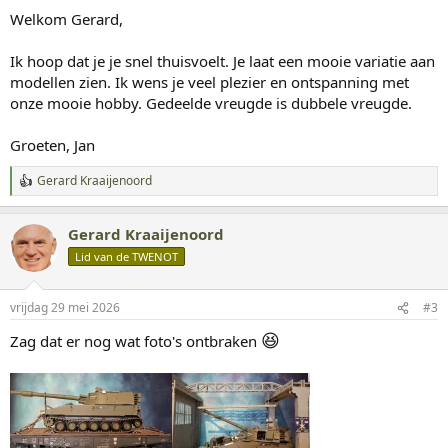
g
Welkom Gerard,
e
n
:
Ik hoop dat je je snel thuisvoelt. Je laat een mooie variatie aan
modellen zien. Ik wens je veel plezier en ontspanning met
onze mooie hobby. Gedeelde vreugde is dubbele vreugde.
Groeten, Jan
Gerard Kraaijenoord
W
a
a
Gerard Kraaijenoord
r
d
Lid van de TWENOT
e
r
i
vrijdag 29 mei 2026
#3
n
g
😆
Zag dat er nog wat foto's ontbraken
e
n
: