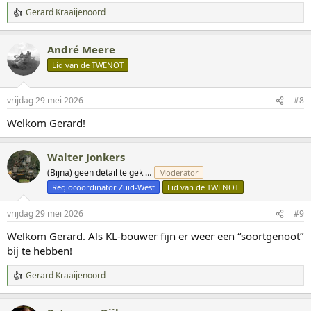
n
Gerard Kraaijenoord
:
W
a
a
André Meere
r
d
Lid van de TWENOT
e
r
i
vrijdag 29 mei 2026
#8
n
g
Welkom Gerard!
e
n
:
Walter Jonkers
(Bijna) geen detail te gek …
Moderator
Regiocoördinator Zuid-West
Lid van de TWENOT
vrijdag 29 mei 2026
#9
Welkom Gerard. Als KL-bouwer fijn er weer een “soortgenoot”
bij te hebben!
Gerard Kraaijenoord
W
a
a