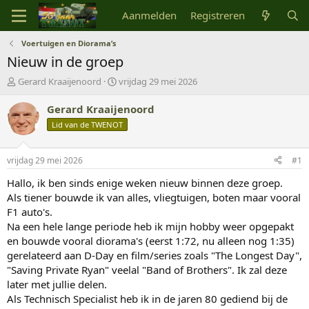
Aanmelden
Registreren
Voertuigen en Diorama’s
Nieuw in de groep
O
S
Gerard Kraaijenoord
vrijdag 29 mei 2026
n
t
d
a
Gerard Kraaijenoord
e
r
Lid van de TWENOT
r
t
w
d
e
a
vrijdag 29 mei 2026
#1
r
t
p
u
Hallo, ik ben sinds enige weken nieuw binnen deze groep.
s
m
Als tiener bouwde ik van alles, vliegtuigen, boten maar vooral
t
F1 auto's.
a
Na een hele lange periode heb ik mijn hobby weer opgepakt
r
en bouwde vooral diorama's (eerst 1:72, nu alleen nog 1:35)
t
gerelateerd aan D-Day en film/series zoals "The Longest Day",
e
r
"Saving Private Ryan" veelal "Band of Brothers". Ik zal deze
later met jullie delen.
Als Technisch Specialist heb ik in de jaren 80 gediend bij de