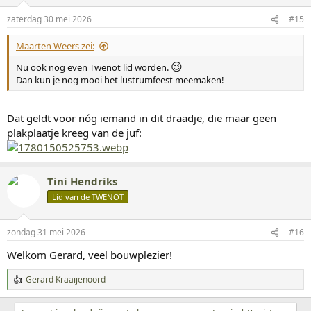
r
i
zaterdag 30 mei 2026
#15
n
g
Maarten Weers zei:
e
n
😉
Nu ook nog even Twenot lid worden.
:
Dan kun je nog mooi het lustrumfeest meemaken!
Dat geldt voor nóg iemand in dit draadje, die maar geen
plakplaatje kreeg van de juf:
Tini Hendriks
Lid van de TWENOT
zondag 31 mei 2026
#16
Welkom Gerard, veel bouwplezier!
Gerard Kraaijenoord
W
a
a