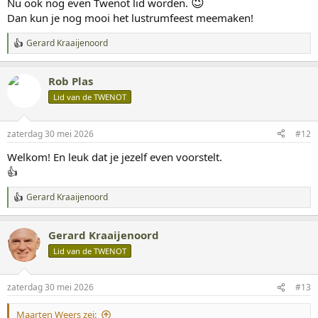
😉
Nu ook nog even Twenot lid worden.
Dan kun je nog mooi het lustrumfeest meemaken!
Gerard Kraaijenoord
W
a
a
Rob Plas
r
d
Lid van de TWENOT
e
r
i
zaterdag 30 mei 2026
#12
n
g
Welkom! En leuk dat je jezelf even voorstelt.
e
👍
n
:
Gerard Kraaijenoord
W
a
a
Gerard Kraaijenoord
r
d
Lid van de TWENOT
e
r
i
zaterdag 30 mei 2026
#13
n
g
Maarten Weers zei:
e