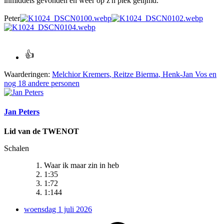
inmiddels gevonden en weer op z'n plek gelijmd.
Peter
Waarderingen:
Melchior Kremers
,
Reitze Bierma
,
Henk-Jan Vos
en
nog 18 andere personen
Jan Peters
Lid van de TWENOT
Schalen
Waar ik maar zin in heb
1:35
1:72
1:144
woensdag 1 juli 2026