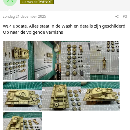
Lid van de TWENOT
e
r
i
zondag 21 december 2025
#3
n
g
WIP, update. Alles staat in de Wash en details zijn geschilderd.
e
Op naar de volgende varnish!!
n
: