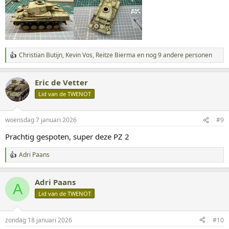
Christian Butijn
,
Kevin Vos
,
Reitze Bierma
en nog 9 andere personen
W
a
a
Eric de Vetter
r
d
Lid van de TWENOT
e
r
i
woensdag 7 januari 2026
#9
n
g
Prachtig gespoten, super deze PZ 2
e
n
Adri Paans
:
W
a
a
Adri Paans
r
A
d
Lid van de TWENOT
e
r
i
zondag 18 januari 2026
#10
n