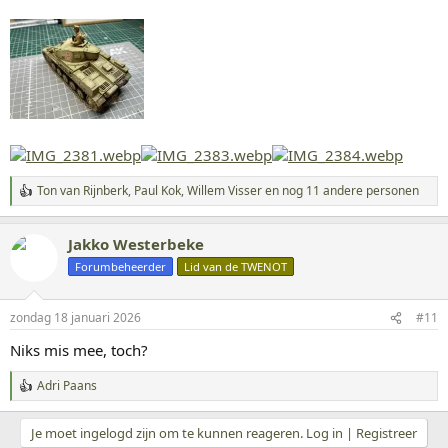
Ton van Rijnberk
,
Paul Kok
,
Willem Visser
en nog 11 andere personen
W
a
a
Jakko Westerbeke
r
d
Forumbeheerder
Lid van de TWENOT
e
r
i
zondag 18 januari 2026
#11
n
g
Niks mis mee, toch?
e
n
Adri Paans
:
W
a
a
Je moet ingelogd zijn om te kunnen reageren. Log in | Registreer
r