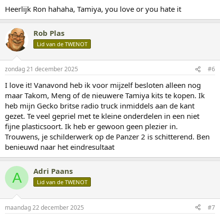
g
Heerlijk Ron hahaha, Tamiya, you love or you hate it
e
n
:
Rob Plas
Lid van de TWENOT
zondag 21 december 2025
#6
I love it! Vanavond heb ik voor mijzelf besloten alleen nog
maar Takom, Meng of de nieuwere Tamiya kits te kopen. Ik
heb mijn Gecko britse radio truck inmiddels aan de kant
gezet. Te veel gepriel met te kleine onderdelen in een niet
fijne plasticsoort. Ik heb er gewoon geen plezier in.
Trouwens, je schilderwerk op de Panzer 2 is schitterend. Ben
benieuwd naar het eindresultaat
Adri Paans
A
Lid van de TWENOT
maandag 22 december 2025
#7