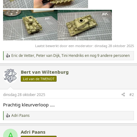
Laatst bewerkt door een moderator:
dinsdag 28 oktober 2025
Eric de Vetter
,
Peter van Dijk
,
Tini Hendriks
en nog 9 andere personen
W
a
a
Bert van Wiltenburg
r
d
Lid van de TWENOT
e
r
i
dinsdag 28 oktober 2025
#2
n
g
Prachtig kleurverloop ....
e
n
Adri Paans
:
W
a
a
Adri Paans
r
A
d