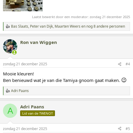
Laatst bewerkt door een moderator:
zondag 21 december 2025
Bas Slaats
,
Peter van Dijk
,
Maarten Weers
en nog 8 andere personen
W
a
a
Ron van Wiggen
r
d
e
r
i
zondag 21 december 2025
#4
n
g
Mooie kleuren!
e
😉
Ben benieuwd wat je van die Tamiya gnoom gaat maken.
n
:
Adri Paans
W
a
a
Adri Paans
r
A
d
Lid van de TWENOT
e
r
i
zondag 21 december 2025
#5
n