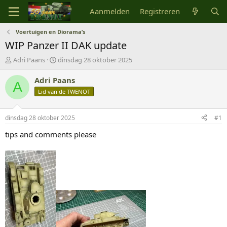
Aanmelden
Registreren
Voertuigen en Diorama’s
WIP Panzer II DAK update
O
S
Adri Paans
dinsdag 28 oktober 2025
n
t
d
a
Adri Paans
A
e
r
Lid van de TWENOT
r
t
w
d
e
a
dinsdag 28 oktober 2025
#1
r
t
p
u
tips and comments please
s
m
t
a
r
t
e
r