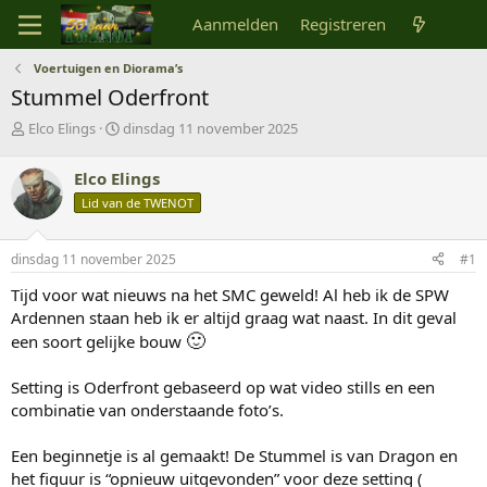
Aanmelden
Registreren
Voertuigen en Diorama’s
Stummel Oderfront
O
S
Elco Elings
dinsdag 11 november 2025
n
t
d
a
Elco Elings
e
r
Lid van de TWENOT
r
t
w
d
e
a
dinsdag 11 november 2025
#1
r
t
p
u
Tijd voor wat nieuws na het SMC geweld! Al heb ik de SPW
s
m
Ardennen staan heb ik er altijd graag wat naast. In dit geval
t
🙂
een soort gelijke bouw
a
r
t
Setting is Oderfront gebaseerd op wat video stills en een
e
combinatie van onderstaande foto’s.
r
Een beginnetje is al gemaakt! De Stummel is van Dragon en
het figuur is “opnieuw uitgevonden” voor deze setting (