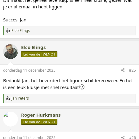
Dit maakt het geheel levendig. Is een heel klusje, gezien wat
n
je er allemaal in hebt liggen.
:
Succes, Jan
Elco Elings
W
a
a
Elco Elings
r
d
Lid van de TWENOT
e
r
i
donderdag 11 december 2025
#25
n
g
Bedankt Jan, het bevordert het figuur schilderen weer. En het
e
🙂
is een leuk klusje met snel resultaat
n
:
Jan Peters
W
a
a
Roger Hurkmans
r
d
Lid van de TWENOT
e
r
i
donderdag 11 december 2025
#26