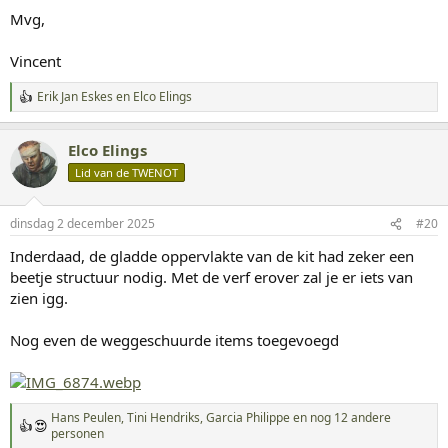
Mvg,
Vincent
Erik Jan Eskes
en
Elco Elings
W
a
a
Elco Elings
r
d
Lid van de TWENOT
e
r
i
dinsdag 2 december 2025
#20
n
g
Inderdaad, de gladde oppervlakte van de kit had zeker een
e
beetje structuur nodig. Met de verf erover zal je er iets van
n
:
zien igg.
Nog even de weggeschuurde items toegevoegd
Hans Peulen
,
Tini Hendriks
,
Garcia Philippe
en nog 12 andere
W
personen