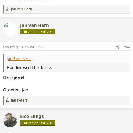
Jan van Harn
W
a
a
Jan van Harn
r
d
Lid van de TWENOT
e
r
i
zaterdag 10 januari 2026
#44
n
g
Jan Peters zei:
e
n
Houtlijm werkt het beste.
:
Dankjewel!
Groeten, Jan
Jan Peters
W
a
a
Elco Elings
r
d
Lid van de TWENOT
e
r