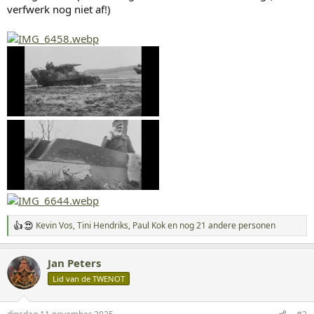
verfwerk nog niet af!)
Kevin Vos
,
Tini Hendriks
,
Paul Kok
en nog 21 andere personen
W
a
a
Jan Peters
r
d
Lid van de TWENOT
e
r
i