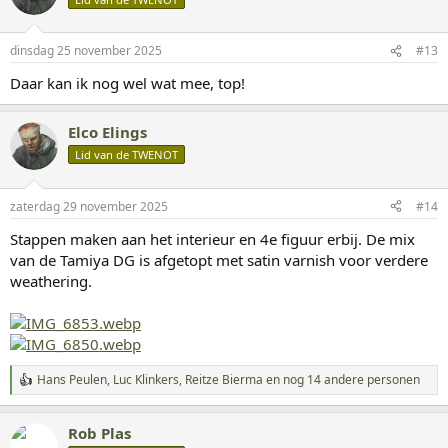
e
r
i
dinsdag 25 november 2025
#13
n
g
Daar kan ik nog wel wat mee, top!
e
n
:
Elco Elings
Lid van de TWENOT
zaterdag 29 november 2025
#14
Stappen maken aan het interieur en 4e figuur erbij. De mix
van de Tamiya DG is afgetopt met satin varnish voor verdere
weathering.
Hans Peulen
,
Luc Klinkers
,
Reitze Bierma
en nog 14 andere personen
W
a
a
Rob Plas
r