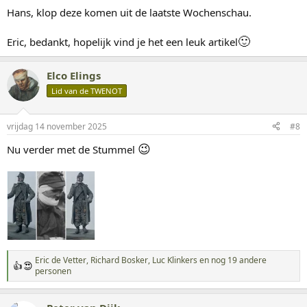
Hans, klop deze komen uit de laatste Wochenschau.
🙂
Eric, bedankt, hopelijk vind je het een leuk artikel
Elco Elings
Lid van de TWENOT
vrijdag 14 november 2025
#8
😉
Nu verder met de Stummel
Eric de Vetter
,
Richard Bosker
,
Luc Klinkers
en nog 19 andere
W
personen
a
a
r