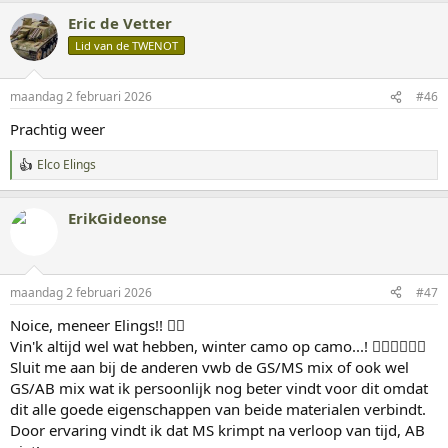
r
Eric de Vetter
d
Lid van de TWENOT
e
r
i
n
maandag 2 februari 2026
#46
g
Prachtig weer
e
n
:
Elco Elings
W
a
a
ErikGideonse
r
d
e
r
i
maandag 2 februari 2026
#47
n
g
Noice, meneer Elings!! 👌🏻
e
Vin'k altijd wel wat hebben, winter camo op camo...! 👌🏻👌🏻👌🏻
n
:
Sluit me aan bij de anderen vwb de GS/MS mix of ook wel
GS/AB mix wat ik persoonlijk nog beter vindt voor dit omdat
dit alle goede eigenschappen van beide materialen verbindt.
Door ervaring vindt ik dat MS krimpt na verloop van tijd, AB