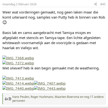
i
maandag 2 februari 2026
#45
n
g
Weer wat vorderingen gemaakt, nog geen laken maar die
e
komt uiteraard nog, samples van Putty heb ik binnen van Rob
n
😉
:
Basis lak en camo aangebracht met Tamiya mixjes en
afgeplakt met stencils en Tamiya tape. Een lichte afgesleten
whitewash voornamelijk aan de voorzijde is gedaan met
haarlak en Vallejo wit.
Met olieverf heb ik een begin gemaakt met de weathering.
Hans Peulen
,
Roger Hurkmans
,
Maarten Boersma
en nog 17 andere
W
personen
a
a