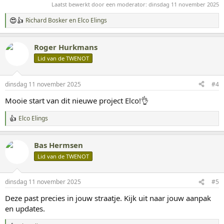
Laatst bewerkt door een moderator:
dinsdag 11 november 2025
Richard Bosker
en
Elco Elings
W
a
a
Roger Hurkmans
r
d
Lid van de TWENOT
e
r
i
dinsdag 11 november 2025
#4
n
g
Mooie start van dit nieuwe project Elco!👌
e
n
Elco Elings
:
W
a
a
Bas Hermsen
r
d
Lid van de TWENOT
e
r
i
dinsdag 11 november 2025
#5
n
g
Deze past precies in jouw straatje. Kijk uit naar jouw aanpak
e
en updates.
n
: