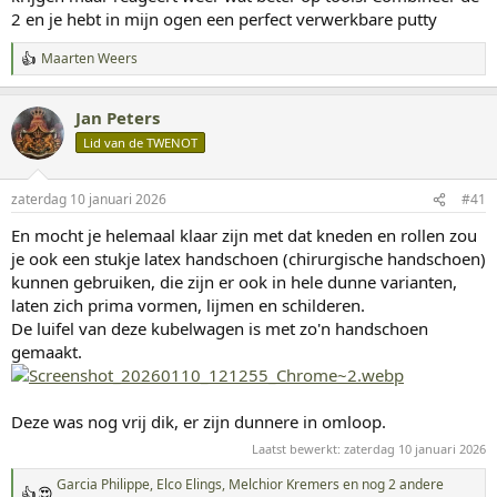
2 en je hebt in mijn ogen een perfect verwerkbare putty
Maarten Weers
W
a
a
Jan Peters
r
d
Lid van de TWENOT
e
r
i
zaterdag 10 januari 2026
#41
n
g
En mocht je helemaal klaar zijn met dat kneden en rollen zou
e
je ook een stukje latex handschoen (chirurgische handschoen)
n
:
kunnen gebruiken, die zijn er ook in hele dunne varianten,
laten zich prima vormen, lijmen en schilderen.
De luifel van deze kubelwagen is met zo'n handschoen
gemaakt.
Deze was nog vrij dik, er zijn dunnere in omloop.
Laatst bewerkt:
zaterdag 10 januari 2026
Garcia Philippe
,
Elco Elings
,
Melchior Kremers
en nog 2 andere