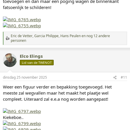
toevoegen en dan maar een poging wagen de binnenkant
fatsoenlijk te schilderen!
Eric de Vetter
,
Garcia Philippe
,
Hans Peulen
en nog 12 andere
W
personen
a
a
r
Elco Elings
d
Lid van de TWENOT
e
r
i
n
dinsdag 25 november 2025
#11
g
Weer een figuur verder en bepakking toegevoegd. Het
e
n
meeste zal wegvallen maar het maakt het plaatje wel
:
compleet. Uiteraard zal e.e.a nog worden aangepast!
Kiekeboe..