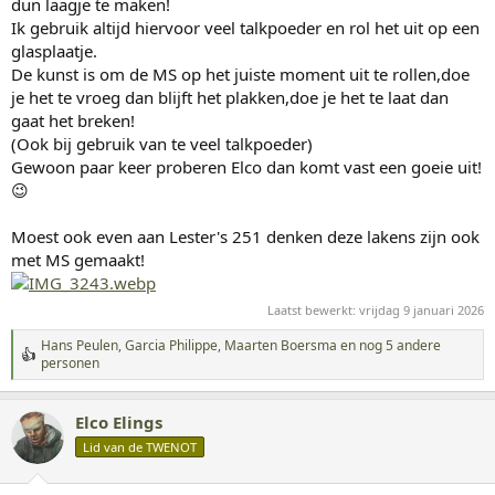
dun laagje te maken!
Ik gebruik altijd hiervoor veel talkpoeder en rol het uit op een
glasplaatje.
De kunst is om de MS op het juiste moment uit te rollen,doe
je het te vroeg dan blijft het plakken,doe je het te laat dan
gaat het breken!
(Ook bij gebruik van te veel talkpoeder)
Gewoon paar keer proberen Elco dan komt vast een goeie uit!
😉
Moest ook even aan Lester's 251 denken deze lakens zijn ook
met MS gemaakt!
Laatst bewerkt:
vrijdag 9 januari 2026
Hans Peulen
,
Garcia Philippe
,
Maarten Boersma
en nog 5 andere
W
personen
a
a
r
Elco Elings
d
Lid van de TWENOT
e
r
i