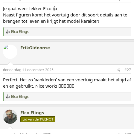
n
g
Je gaat weer lekker Elco!👍
e
Naast figuren komt het voertuig door dit soort details aan te
n
:
brengen tot leven en krijgt het model karakter!
Elco Elings
W
a
a
ErikGideonse
r
d
e
r
i
donderdag 11 december 2025
#27
n
g
Perfect! Het zo 'aankleden' van een voertuig maakt het altijd af
e
en en gebruikt. Nice work! 👌🏻👌🏻👌🏻
n
:
Elco Elings
W
a
a
Elco Elings
r
d
Lid van de TWENOT
e
r
i