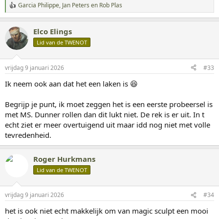
Garcia Philippe
,
Jan Peters
en
Rob Plas
W
a
a
Elco Elings
r
d
Lid van de TWENOT
e
r
i
vrijdag 9 januari 2026
#33
n
g
Ik neem ook aan dat het een laken is 😆
e
n
:
Begrijp je punt, ik moet zeggen het is een eerste probeersel is
met MS. Dunner rollen dan dit lukt niet. De rek is er uit. In t
echt ziet er meer overtuigend uit maar idd nog niet met volle
tevredenheid.
Roger Hurkmans
Lid van de TWENOT
vrijdag 9 januari 2026
#34
het is ook niet echt makkelijk om van magic sculpt een mooi