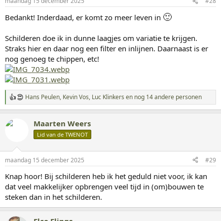
maandag 15 december 2025
#28
n
g
🙂
Bedankt! Inderdaad, er komt zo meer leven in
e
n
:
Schilderen doe ik in dunne laagjes om variatie te krijgen.
Straks hier en daar nog een filter en inlijnen. Daarnaast is er
nog genoeg te chippen, etc!
Hans Peulen
,
Kevin Vos
,
Luc Klinkers
en nog 14 andere personen
W
a
a
Maarten Weers
r
d
Lid van de TWENOT
e
r
i
maandag 15 december 2025
#29
n
g
Knap hoor! Bij schilderen heb ik het geduld niet voor, ik kan
e
dat veel makkelijker opbrengen veel tijd in (om)bouwen te
n
:
steken dan in het schilderen.
Elco Elings