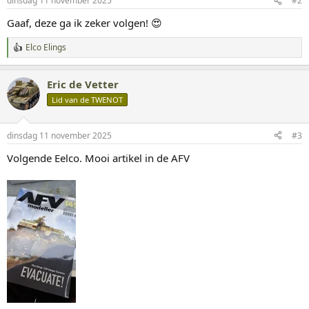
dinsdag 11 november 2025
#2
n
g
Gaaf, deze ga ik zeker volgen! 😍
e
n
Elco Elings
:
W
a
a
Eric de Vetter
r
d
Lid van de TWENOT
e
r
i
dinsdag 11 november 2025
#3
n
g
Volgende Eelco. Mooi artikel in de AFV
e
n
: