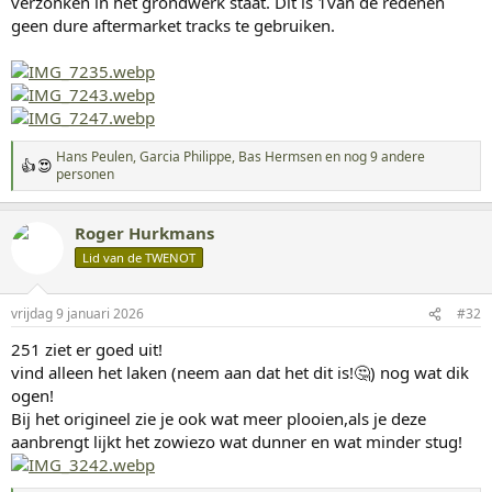
verzonken in het grondwerk staat. Dit is 1van de redenen
geen dure aftermarket tracks te gebruiken.
Hans Peulen
,
Garcia Philippe
,
Bas Hermsen
en nog 9 andere
W
personen
a
a
r
Roger Hurkmans
d
Lid van de TWENOT
e
r
i
n
vrijdag 9 januari 2026
#32
g
251 ziet er goed uit!
e
n
vind alleen het laken (neem aan dat het dit is!🤔) nog wat dik
:
ogen!
Bij het origineel zie je ook wat meer plooien,als je deze
aanbrengt lijkt het zowiezo wat dunner en wat minder stug!