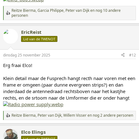
Reitze Bierma
,
Garcia Philippe
,
Peter van Dijk
en nog 10 andere
W
personen
a
a
r
EricReist
d
Lid van de TWENOT
e
r
i
n
dinsdag 25 november 2025
#12
g
Erg fraai Elco!
e
n
:
Klein detail maar de Fusprech hangt recth naar voren met een
frame er omgeen (paar dunne evergreen strips?) en dan
inderdaad de antennedraad rechtsboven naar het kastjhe
rechts, en de srtoom naar de Umformer die er onder hangt
Reitze Bierma
,
Peter van Dijk
,
Willem Visser
en nog 2 andere personen
W
a
a
Elco Elings
r
d
Lid van de TWENOT