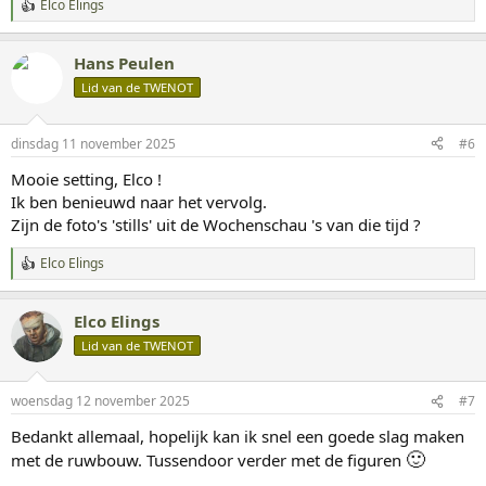
Elco Elings
W
a
a
Hans Peulen
r
d
Lid van de TWENOT
e
r
i
dinsdag 11 november 2025
#6
n
g
Mooie setting, Elco !
e
Ik ben benieuwd naar het vervolg.
n
:
Zijn de foto's 'stills' uit de Wochenschau 's van die tijd ?
Elco Elings
W
a
a
Elco Elings
r
d
Lid van de TWENOT
e
r
i
woensdag 12 november 2025
#7
n
g
Bedankt allemaal, hopelijk kan ik snel een goede slag maken
e
🙂
met de ruwbouw. Tussendoor verder met de figuren
n
: