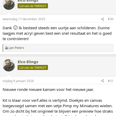
Lid van de TWENOT
woensdag 17 december 2025
#30
🙂
Dank
Ik besteed steeds een uurtje aan schilderen. Dunne
laagjes met acryl geven best een snel resultaat en het is goed
te controleren!
Jan Peters
W
a
a
Elco Elings
r
d
Lid van de TWENOT
e
r
i
vrijdag 9 januari 2026
#31
n
g
Nieuwe ronde nieuwe kansen voor het nieuwe jaar.
e
n
:
Kit is klaar voor verf.alles is verlijmd. Doekjes en canvas
toegevoegd samen met een setje Pimp my Miniatures wielen.
Om zo dicht bij het origineel te blijven een preview hoe straks