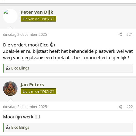
a
a
r
Peter van Dijk
d
Lid van de TWENOT
e
r
i
n
dinsdag 2 december 2025
#21
g
👍
e
Die vordert mooi Elco
n
Zoals-ie er nu bijstaat heeft het behandelde plaatwerk wel wat
:
weg van gegalvaniseerd metaal... best mooi effect eigenlijk !
Elco Elings
W
a
a
Jan Peters
r
d
Lid van de TWENOT
e
r
i
dinsdag 2 december 2025
#22
n
g
Mooi fijn werk 👍🏻
e
n
Elco Elings
:
W
a