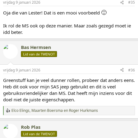
n
vrijdag 9 januari 2026
#35
g
🙂
e
Oja die van Lester! Dat is een mooi voorbeeld
n
:
Ik rol de MS ook op deze manier. Maar zoals gezegd moet ie
idd beter.
Bas Hermsen
Lid van de TWENOT
vrijdag 9 januari 2026
#36
Greenstuff kan je veel dunner rollen, probeer dat anders eens.
Heb dit ook voor mijn SAS jeep gebruikt en dit is veel
gebruiksvriendelijker dan MS. Dat heeft mijn inziens voor dit
doel niet de juiste eigenschappen.
Elco Elings
,
Maarten Boersma
en
Roger Hurkmans
W
a
a
Rob Plas
r
d
Lid van de TWENOT
e