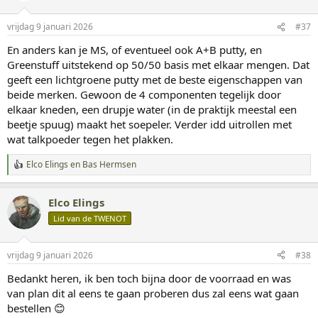
r
i
vrijdag 9 januari 2026
#37
n
g
En anders kan je MS, of eventueel ook A+B putty, en
e
Greenstuff uitstekend op 50/50 basis met elkaar mengen. Dat
n
:
geeft een lichtgroene putty met de beste eigenschappen van
beide merken. Gewoon de 4 componenten tegelijk door
elkaar kneden, een drupje water (in de praktijk meestal een
beetje spuug) maakt het soepeler. Verder idd uitrollen met
wat talkpoeder tegen het plakken.
Elco Elings
en
Bas Hermsen
W
a
a
Elco Elings
r
d
Lid van de TWENOT
e
r
i
vrijdag 9 januari 2026
#38
n
g
Bedankt heren, ik ben toch bijna door de voorraad en was
e
van plan dit al eens te gaan proberen dus zal eens wat gaan
n
:
bestellen 😊