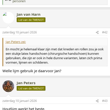
W
personen
a
a
r
Jan van Harn
d
Lid van de TWENOT
e
r
i
n
zaterdag 10 januari 2026
#42
g
e
Jan Peters zei:
n
:
En mocht je helemaal klaar zijn met dat kneden en rollen zou je ook
een stukje latex handschoen (chirurgische handschoen) kunnen
gebruiken, die zijn er ook in hele dunne varianten, laten zich prima
vormen, lijmen en schilderen.
Welle lijm gebruik je daarvoor Jan?
Jan Peters
Lid van de TWENOT
zaterdag 10 januari 2026
#43
Houtlijm werkt het beste.