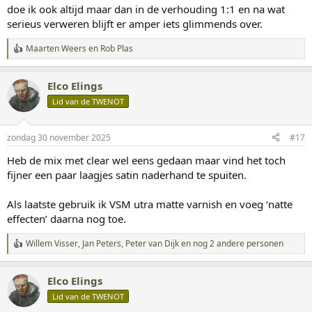
doe ik ook altijd maar dan in de verhouding 1:1 en na wat
serieus verweren blijft er amper iets glimmends over.
Maarten Weers
en
Rob Plas
W
a
a
Elco Elings
r
d
Lid van de TWENOT
e
r
i
zondag 30 november 2025
#17
n
g
Heb de mix met clear wel eens gedaan maar vind het toch
e
fijner een paar laagjes satin naderhand te spuiten.
n
:
Als laatste gebruik ik VSM utra matte varnish en voeg ‘natte
effecten’ daarna nog toe.
Willem Visser
,
Jan Peters
,
Peter van Dijk
en nog 2 andere personen
W
a
a
Elco Elings
r
d
Lid van de TWENOT
e