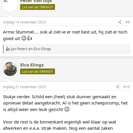
Peter van Dijk
d
Lid van de TWENOT
e
r
i
n
vrijdag 14 november 2025
#9
g
Arme Stummel.... ook al ziet-ie er niet best uit, hij ziet er toch
e
n
😉
👍
goed uit
:
Jan Peters
en
Elco Elings
W
a
a
Elco Elings
r
d
Lid van de TWENOT
e
r
i
vrijdag 21 november 2025
#10
n
g
Stukje verder. Schild een (heel) stuk dunner gemaakt en
e
opnieuw detail aangebracht. Al is het geen scheepsromp, het
n
:
😉
is altijd weer een leuk gezicht
Voor de rest is de binnenkant eigenlijk wel klaar op wat
afwerken en e.e.a. strak maken. Nog een aantal zaken