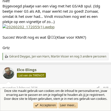
niet!
Bijgevoegd plaatje van een vlag met het GS/AB spul. (Idg
beetje meer GS als AB, maar werkt net zo goed! Zomaar,
omdat ik het over had... Vindt misschien nog wel es een
plekje op een vignettje of zo...)
Succes! Wordt nog es wat 😜✌🏻(Klaar voor KMK?)
Grtz
Gérard Deygas
,
Jan van Harn
,
Martin Visser
en nog 3 andere personen
W
a
a
Elco Elings
r
d
Lid van de TWENOT
e
r
i
maandag 2 februari 2026
#48
n
Deze site maakt gebruik van cookies om de inhoud te personaliseren, jouw
g
ervaring aan te passen en om je ingelogd te houden als jij je registreert.
Bedankt heren! @Erik ik ben benieuwd, heb wel zin in een
e
Door deze site te blijven gebruiken, stem je in met ons gebruik van cookies.
lekker dun lakentje 😅. Ik zal m’n bevindingen uiteraard delen!
n
Accepteren
Leer meer…
: