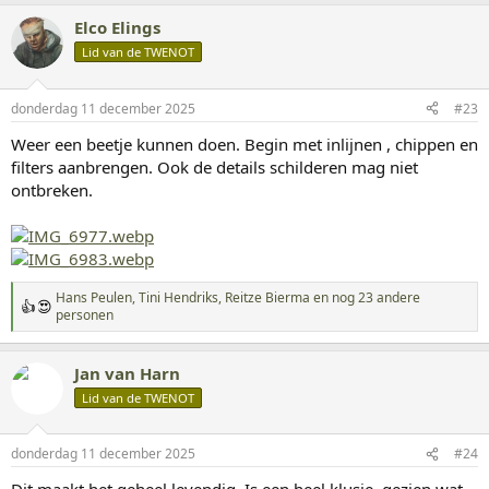
a
Elco Elings
r
d
Lid van de TWENOT
e
r
i
donderdag 11 december 2025
#23
n
g
Weer een beetje kunnen doen. Begin met inlijnen , chippen en
e
filters aanbrengen. Ook de details schilderen mag niet
n
:
ontbreken.
Hans Peulen
,
Tini Hendriks
,
Reitze Bierma
en nog 23 andere
W
personen
a
a
r
Jan van Harn
d
Lid van de TWENOT
e
r
i
n
donderdag 11 december 2025
#24
g
e