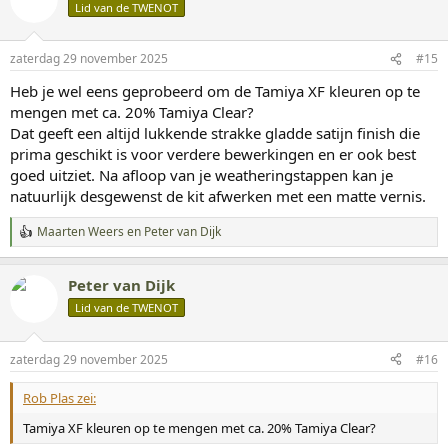
d
Lid van de TWENOT
e
r
i
zaterdag 29 november 2025
#15
n
g
Heb je wel eens geprobeerd om de Tamiya XF kleuren op te
e
mengen met ca. 20% Tamiya Clear?
n
:
Dat geeft een altijd lukkende strakke gladde satijn finish die
prima geschikt is voor verdere bewerkingen en er ook best
goed uitziet. Na afloop van je weatheringstappen kan je
natuurlijk desgewenst de kit afwerken met een matte vernis.
Maarten Weers
en
Peter van Dijk
W
a
a
Peter van Dijk
r
d
Lid van de TWENOT
e
r
i
zaterdag 29 november 2025
#16
n
g
Rob Plas zei:
e
n
Tamiya XF kleuren op te mengen met ca. 20% Tamiya Clear?
: