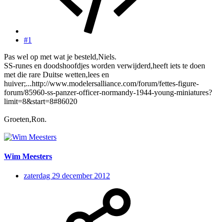
#1
Pas wel op met wat je besteld,Niels.
SS-runes en doodshoofdjes worden verwijderd,heeft iets te doen
met die rare Duitse wetten,lees en
huiver;...http://www.modelersalliance.com/forum/fettes-figure-
forum/85960-ss-panzer-officer-normandy-1944-young-miniatures?
limit=8&start=8#86020
Groeten,Ron.
Wim Meesters
zaterdag 29 december 2012