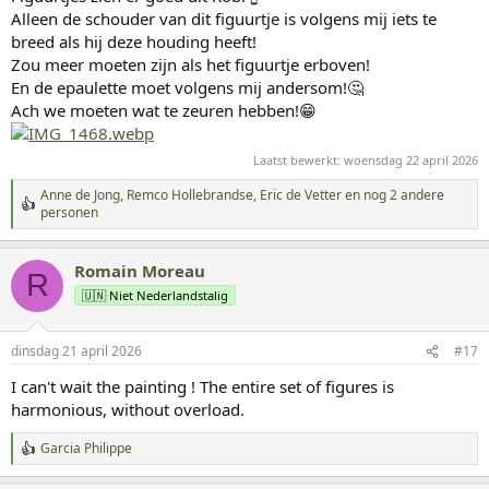
n
Alleen de schouder van dit figuurtje is volgens mij iets te
:
breed als hij deze houding heeft!
Zou meer moeten zijn als het figuurtje erboven!
En de epaulette moet volgens mij andersom!🤔
Ach we moeten wat te zeuren hebben!😁
Laatst bewerkt:
woensdag 22 april 2026
Anne de Jong
,
Remco Hollebrandse
,
Eric de Vetter
en nog 2 andere
W
personen
a
a
r
Romain Moreau
R
d
🇺🇳 Niet Nederlandstalig
e
r
i
n
dinsdag 21 april 2026
#17
g
I can't wait the painting ! The entire set of figures is
e
n
harmonious, without overload.
:
Garcia Philippe
W
a