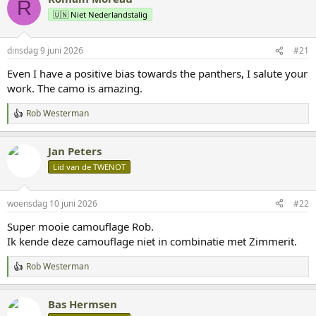
R
d
🇺🇳 Niet Nederlandstalig
e
r
i
dinsdag 9 juni 2026
#21
n
g
Even I have a positive bias towards the panthers, I salute your
e
work. The camo is amazing.
n
:
Rob Westerman
W
a
a
Jan Peters
r
d
Lid van de TWENOT
e
r
i
woensdag 10 juni 2026
#22
n
g
Super mooie camouflage Rob.
e
Ik kende deze camouflage niet in combinatie met Zimmerit.
n
:
Rob Westerman
W
a
a
Bas Hermsen
r
d