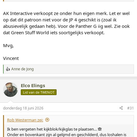
AK Interactive verkoopt ze onder hun eigen merk. Let er wel
op dat dit patroon niet voor de JP 4 geschikt is (zoal ik
abusievelijk gedaan heb). Voor de Panther G iig wel. Zie ook
dat Green Stuff World iets soortgelijks verkoopt.
Mvg,
Vincent
Anne de Jong
W
a
a
Elco Elings
r
d
Lid van de TWENOT
e
r
i
donderdag 18 juni 2026
#31
n
g
Rob Westerman zei:
e
n
Ik ben vergeten het kijkblok/kijkglas te plaatsen… 🙈
:
Onder en bovenkant zijn al gelijmd en geschilderd, dus loshalen is