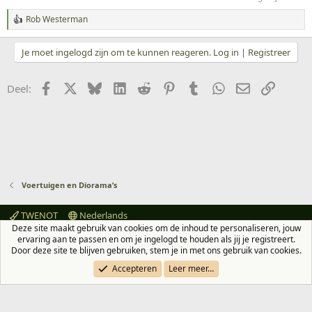
:
Rob Westerman
W
a
a
Je moet ingelogd zijn om te kunnen reageren. Log in | Registreer
r
d
e
Facebook
X
Bluesky
LinkedIn
Reddit
Pinterest
Tumblr
WhatsApp
E-mail
koppeli
Deel:
r
i
n
g
e
n
:
Voertuigen en Diorama’s
TWENOT
Nederlands
Deze site maakt gebruik van cookies om de inhoud te personaliseren, jouw
Contact
Voorwaarden en regels
Privacybeleid
Help
ervaring aan te passen en om je ingelogd te houden als jij je registreert.
Hoofdpagina
R
Door deze site te blijven gebruiken, stem je in met ons gebruik van cookies.
S
S
Accepteren
Leer meer…
®
Community platform by XenForo
© 2010-2026 XenForo Ltd.