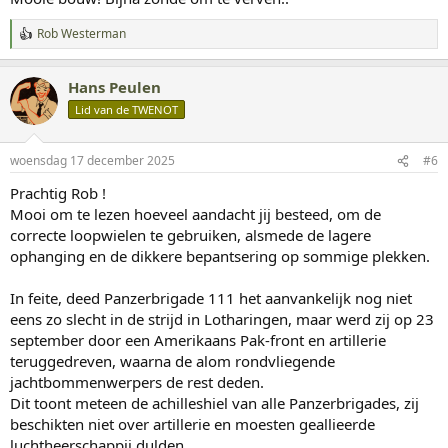
n
:
Rob Westerman
W
a
a
Hans Peulen
r
d
Lid van de TWENOT
e
r
i
woensdag 17 december 2025
#6
n
g
Prachtig Rob !
e
Mooi om te lezen hoeveel aandacht jij besteed, om de
n
:
correcte loopwielen te gebruiken, alsmede de lagere
ophanging en de dikkere bepantsering op sommige plekken.
In feite, deed Panzerbrigade 111 het aanvankelijk nog niet
eens zo slecht in de strijd in Lotharingen, maar werd zij op 23
september door een Amerikaans Pak-front en artillerie
teruggedreven, waarna de alom rondvliegende
jachtbommenwerpers de rest deden.
Dit toont meteen de achilleshiel van alle Panzerbrigades, zij
beschikten niet over artillerie en moesten geallieerde
luchtheerschappij dulden.