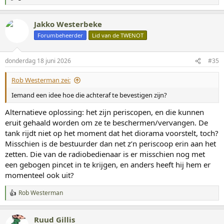
W
a
a
Jakko Westerbeke
r
d
Forumbeheerder
Lid van de TWENOT
e
r
i
donderdag 18 juni 2026
#35
n
g
Rob Westerman zei:
e
n
Iemand een idee hoe die achteraf te bevestigen zijn?
:
Alternatieve oplossing: het zijn periscopen, en die kunnen
eruit gehaald worden om ze te beschermen/vervangen. De
tank rijdt niet op het moment dat het diorama voorstelt, toch?
Misschien is de bestuurder dan net z’n periscoop erin aan het
zetten. Die van de radiobedienaar is er misschien nog met
een gebogen pincet in te krijgen, en anders heeft hij hem er
momenteel ook uit?
Rob Westerman
W
a
a
Ruud Gillis
r