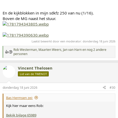
En de kijkblokken in mijn sdkfz 250 van nu (1/16).
Boven de MG naast het stuur.
Laatst bewerkt door een moderator:
donderdag 18 juni 2026
Rob Westerman
,
Maarten Weers
,
Jan van Harn
en nog 2 andere
W
personen
a
a
r
Vincent Thelosen
d
Lid van de TWENOT
e
r
i
n
donderdag 18 juni 2026
#30
g
e
Bas Hermsen zei:
n
:
Kijk hier maar eens Rob:
Bekijk bijlage 65989