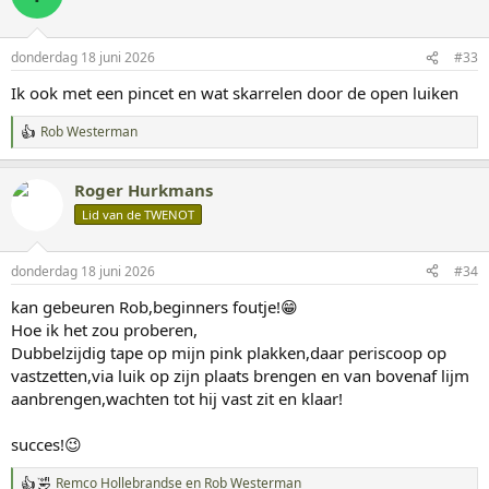
e
r
i
donderdag 18 juni 2026
#33
n
g
Ik ook met een pincet en wat skarrelen door de open luiken
e
n
Rob Westerman
:
W
a
a
Roger Hurkmans
r
d
Lid van de TWENOT
e
r
i
donderdag 18 juni 2026
#34
n
g
kan gebeuren Rob,beginners foutje!😁
e
Hoe ik het zou proberen,
n
:
Dubbelzijdig tape op mijn pink plakken,daar periscoop op
vastzetten,via luik op zijn plaats brengen en van bovenaf lijm
aanbrengen,wachten tot hij vast zit en klaar!
succes!😉
Remco Hollebrandse
en
Rob Westerman