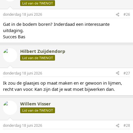
e
Lid van de TWENOT
r
i
n
donderdag 18 juni 2026
#26
g
Gat in de bodem boren? Inderdaad een interessante
e
n
uitdaging.
:
Succes Bas
Hilbert Zuijdendorp
Lid van de TWENOT
donderdag 18 juni 2026
#27
Ik zou de glaasjes op maat maken en er gewoon in lijmen,
recht van voor. Kan zijn dat je wat moet bijwerken dan.
Willem Visser
Lid van de TWENOT
donderdag 18 juni 2026
#28