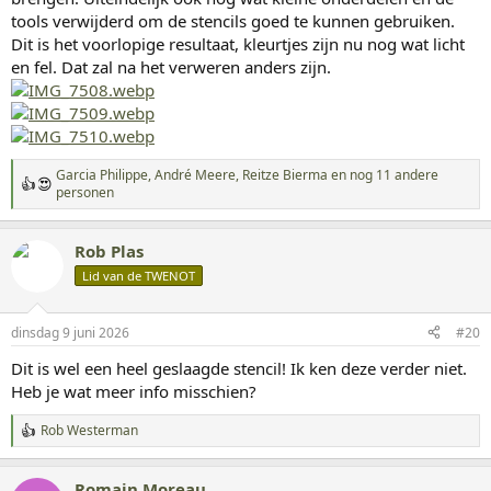
tools verwijderd om de stencils goed te kunnen gebruiken.
Dit is het voorlopige resultaat, kleurtjes zijn nu nog wat licht
en fel. Dat zal na het verweren anders zijn.
Garcia Philippe
,
André Meere
,
Reitze Bierma
en nog 11 andere
W
personen
a
a
r
Rob Plas
d
Lid van de TWENOT
e
r
i
n
dinsdag 9 juni 2026
#20
g
Dit is wel een heel geslaagde stencil! Ik ken deze verder niet.
e
n
Heb je wat meer info misschien?
:
Rob Westerman
W
a
a
Romain Moreau
r