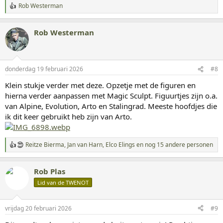
Rob Westerman
W
a
a
Rob Westerman
r
d
e
r
i
donderdag 19 februari 2026
#8
n
g
Klein stukje verder met deze. Opzetje met de figuren en
e
hierna verder aanpassen met Magic Sculpt. Figuurtjes zijn o.a.
n
:
van Alpine, Evolution, Arto en Stalingrad. Meeste hoofdjes die
ik dit keer gebruikt heb zijn van Arto.
Reitze Bierma
,
Jan van Harn
,
Elco Elings
en nog 15 andere personen
W
a
a
Rob Plas
r
d
Lid van de TWENOT
e
r
i
vrijdag 20 februari 2026
#9
n
g