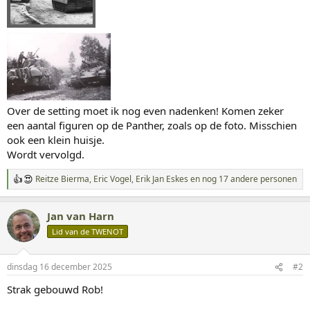
Over de setting moet ik nog even nadenken! Komen zeker
een aantal figuren op de Panther, zoals op de foto. Misschien
ook een klein huisje.
Wordt vervolgd.
Reitze Bierma
,
Eric Vogel
,
Erik Jan Eskes
en nog 17 andere personen
W
a
a
Jan van Harn
r
d
Lid van de TWENOT
e
r
i
dinsdag 16 december 2025
#2
n
g
Strak gebouwd Rob!
e
n