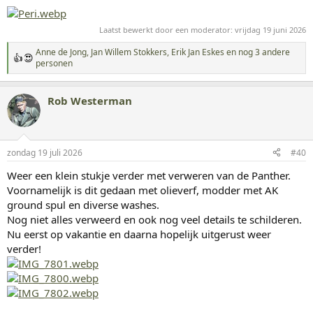
Laatst bewerkt door een moderator:
vrijdag 19 juni 2026
Anne de Jong
,
Jan Willem Stokkers
,
Erik Jan Eskes
en nog 3 andere
W
personen
a
a
r
Rob Westerman
d
e
r
i
n
zondag 19 juli 2026
#40
g
Weer een klein stukje verder met verweren van de Panther.
e
n
Voornamelijk is dit gedaan met olieverf, modder met AK
:
ground spul en diverse washes.
Nog niet alles verweerd en ook nog veel details te schilderen.
Nu eerst op vakantie en daarna hopelijk uitgerust weer
verder!