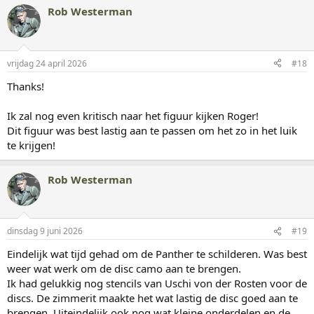
a
Rob Westerman
r
d
e
r
i
vrijdag 24 april 2026
#18
n
g
Thanks!
e
n
:
Ik zal nog even kritisch naar het figuur kijken Roger!
Dit figuur was best lastig aan te passen om het zo in het luik
te krijgen!
Rob Westerman
dinsdag 9 juni 2026
#19
Eindelijk wat tijd gehad om de Panther te schilderen. Was best
weer wat werk om de disc camo aan te brengen.
Ik had gelukkig nog stencils van Uschi von der Rosten voor de
discs. De zimmerit maakte het wat lastig de disc goed aan te
brengen. Uiteindelijk ook nog wat kleine onderdelen en de