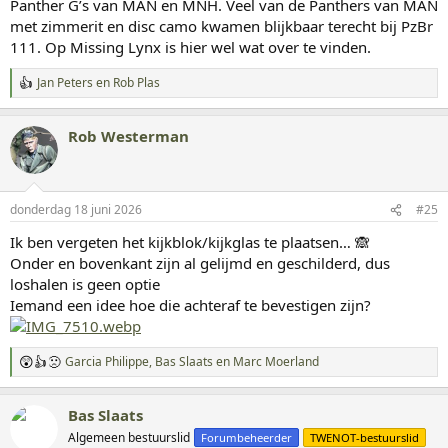
Panther G’s van MAN en MNH. Veel van de Panthers van MAN
met zimmerit en disc camo kwamen blijkbaar terecht bij PzBr
111. Op Missing Lynx is hier wel wat over te vinden.
Jan Peters
en
Rob Plas
W
a
a
Rob Westerman
r
d
e
r
i
donderdag 18 juni 2026
#25
n
g
Ik ben vergeten het kijkblok/kijkglas te plaatsen… 🙈
e
Onder en bovenkant zijn al gelijmd en geschilderd, dus
n
:
loshalen is geen optie
Iemand een idee hoe die achteraf te bevestigen zijn?
Garcia Philippe
,
Bas Slaats
en
Marc Moerland
W
a
a
Bas Slaats
r
d
Algemeen bestuurslid
Forumbeheerder
TWENOT-bestuurslid