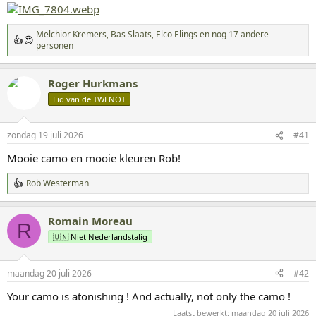
Melchior Kremers
,
Bas Slaats
,
Elco Elings
en nog 17 andere
W
personen
a
a
r
Roger Hurkmans
d
Lid van de TWENOT
e
r
i
n
zondag 19 juli 2026
#41
g
Mooie camo en mooie kleuren Rob!
e
n
:
Rob Westerman
W
a
a
Romain Moreau
r
R
d
🇺🇳 Niet Nederlandstalig
e
r
i
maandag 20 juli 2026
#42
n
g
Your camo is atonishing ! And actually, not only the camo !
e
n
Laatst bewerkt:
maandag 20 juli 2026