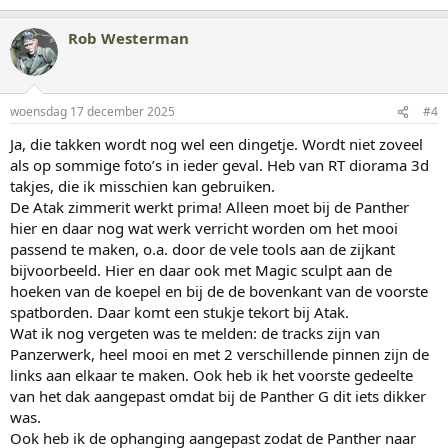
a
a
Rob Westerman
r
d
e
r
i
woensdag 17 december 2025
#4
n
g
Ja, die takken wordt nog wel een dingetje. Wordt niet zoveel
e
als op sommige foto’s in ieder geval. Heb van RT diorama 3d
n
:
takjes, die ik misschien kan gebruiken.
De Atak zimmerit werkt prima! Alleen moet bij de Panther
hier en daar nog wat werk verricht worden om het mooi
passend te maken, o.a. door de vele tools aan de zijkant
bijvoorbeeld. Hier en daar ook met Magic sculpt aan de
hoeken van de koepel en bij de de bovenkant van de voorste
spatborden. Daar komt een stukje tekort bij Atak.
Wat ik nog vergeten was te melden: de tracks zijn van
Panzerwerk, heel mooi en met 2 verschillende pinnen zijn de
links aan elkaar te maken. Ook heb ik het voorste gedeelte
van het dak aangepast omdat bij de Panther G dit iets dikker
was.
Ook heb ik de ophanging aangepast zodat de Panther naar