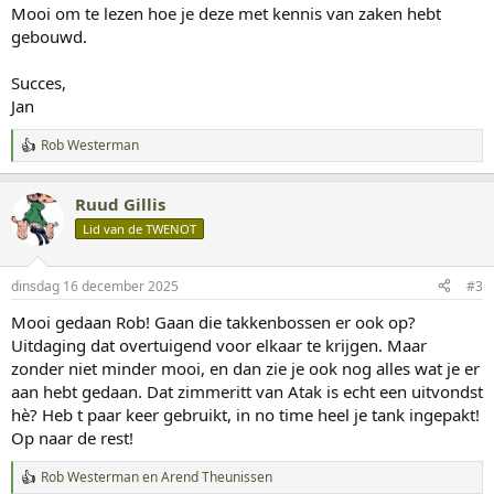
:
Mooi om te lezen hoe je deze met kennis van zaken hebt
gebouwd.
Succes,
Jan
Rob Westerman
W
a
a
Ruud Gillis
r
d
Lid van de TWENOT
e
r
i
dinsdag 16 december 2025
#3
n
g
Mooi gedaan Rob! Gaan die takkenbossen er ook op?
e
Uitdaging dat overtuigend voor elkaar te krijgen. Maar
n
:
zonder niet minder mooi, en dan zie je ook nog alles wat je er
aan hebt gedaan. Dat zimmeritt van Atak is echt een uitvondst
hè? Heb t paar keer gebruikt, in no time heel je tank ingepakt!
Op naar de rest!
Rob Westerman
en
Arend Theunissen
W