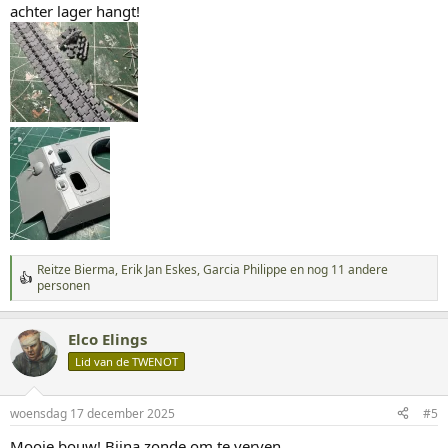
achter lager hangt!
Reitze Bierma
,
Erik Jan Eskes
,
Garcia Philippe
en nog 11 andere
W
personen
a
a
r
Elco Elings
d
Lid van de TWENOT
e
r
i
n
woensdag 17 december 2025
#5
g
Mooie bouw! Bijna zonde om te verven..
e