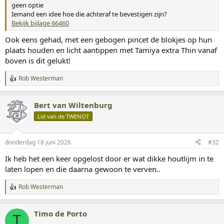
geen optie
Iemand een idee hoe die achteraf te bevestigen zijn?
Bekijk bijlage 66460
Ook eens gehad, met een gebogen pincet de blokjes op hun
plaats houden en licht aantippen met Tamiya extra Thin vanaf
boven is dit gelukt!
Rob Westerman
W
a
a
Bert van Wiltenburg
r
d
Lid van de TWENOT
e
r
i
donderdag 18 juni 2026
#32
n
g
Ik heb het een keer opgelost door er wat dikke houtlijm in te
e
laten lopen en die daarna gewoon te verven..
n
:
Rob Westerman
W
a
a
Timo de Porto
r
T
d