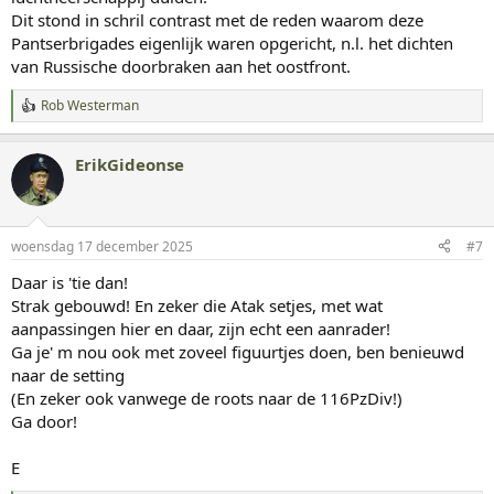
Dit stond in schril contrast met de reden waarom deze
Pantserbrigades eigenlijk waren opgericht, n.l. het dichten
van Russische doorbraken aan het oostfront.
Rob Westerman
W
a
a
ErikGideonse
r
d
e
r
i
woensdag 17 december 2025
#7
n
g
Daar is 'tie dan!
e
Strak gebouwd! En zeker die Atak setjes, met wat
n
:
aanpassingen hier en daar, zijn echt een aanrader!
Ga je' m nou ook met zoveel figuurtjes doen, ben benieuwd
naar de setting
(En zeker ook vanwege de roots naar de 116PzDiv!)
Ga door!
E