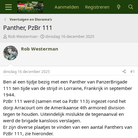
Aanmelden
Registreren
Voertuigen en Diorama’s
Panther, PzBr 111
O
S
Rob Westerman
dinsdag 16 december 2025
n
t
d
a
Rob Westerman
e
r
r
t
w
d
e
a
dinsdag 16 december 2025
#1
r
t
p
u
Ben al een tijdje bezig met een Panther van PanzerBrigade
s
m
111 ten tijde van de strijd in Lorraine, Frankrijk in september
t
1944.
a
PzBr 111 werd (samen met oa PzBr 113) ingezet rond het
r
dorp Arracourt om de Amerikaanse 4th armored division
t
tegen te houden. Uiteindelijk mislukte de tegenaanval en
e
r
werd de brigade kansloos verslagen.
Er zijn diverse plaatjes te vinden van een aantal Panthers van
PzBr 111, zie hieronder.