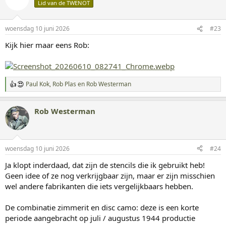
Lid van de TWENOT
e
r
i
woensdag 10 juni 2026
#23
n
g
Kijk hier maar eens Rob:
e
n
:
Paul Kok
,
Rob Plas
en
Rob Westerman
W
a
a
Rob Westerman
r
d
e
r
i
woensdag 10 juni 2026
#24
n
g
Ja klopt inderdaad, dat zijn de stencils die ik gebruikt heb!
e
Geen idee of ze nog verkrijgbaar zijn, maar er zijn misschien
n
:
wel andere fabrikanten die iets vergelijkbaars hebben.
De combinatie zimmerit en disc camo: deze is een korte
periode aangebracht op juli / augustus 1944 productie