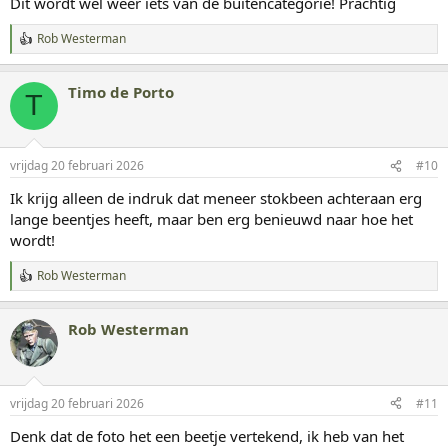
Dit wordt wel weer iets van de buitencategorie! Prachtig
e
n
Rob Westerman
:
W
a
a
Timo de Porto
r
T
d
e
r
i
vrijdag 20 februari 2026
#10
n
g
Ik krijg alleen de indruk dat meneer stokbeen achteraan erg
e
lange beentjes heeft, maar ben erg benieuwd naar hoe het
n
:
wordt!
Rob Westerman
W
a
a
Rob Westerman
r
d
e
r
i
vrijdag 20 februari 2026
#11
n
g
Denk dat de foto het een beetje vertekend, ik heb van het
e