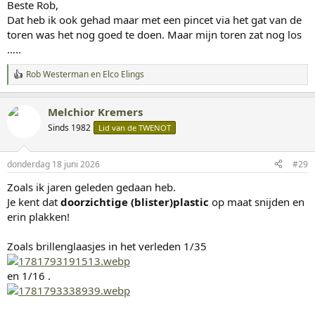
Beste Rob,
Dat heb ik ook gehad maar met een pincet via het gat van de
toren was het nog goed te doen. Maar mijn toren zat nog los
…..
Rob Westerman
en
Elco Elings
W
a
a
Melchior Kremers
r
d
Sinds 1982
Lid van de TWENOT
e
r
i
donderdag 18 juni 2026
#29
n
g
Zoals ik jaren geleden gedaan heb.
e
Je kent dat
doorzichtige (blister)plastic
op maat snijden en
n
:
erin plakken!
Zoals brillenglaasjes in het verleden 1/35
en 1/16 .