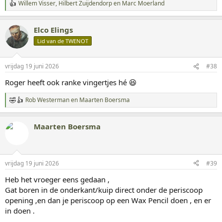
Willem Visser
,
Hilbert Zuijdendorp
en
Marc Moerland
W
a
a
Elco Elings
r
d
Lid van de TWENOT
e
r
i
vrijdag 19 juni 2026
#38
n
g
Roger heeft ook ranke vingertjes hé 😆
e
n
Rob Westerman
en
Maarten Boersma
:
W
a
a
Maarten Boersma
r
d
e
r
i
vrijdag 19 juni 2026
#39
n
g
Heb het vroeger eens gedaan ,
e
Gat boren in de onderkant/kuip direct onder de periscoop
n
:
opening ,en dan je periscoop op een Wax Pencil doen , en er
in doen .