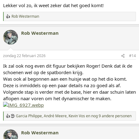
g
Lekker vol zo, ik weet zeker dat het goed komt!
e
n
Rob Westerman
:
W
a
a
Rob Westerman
r
d
e
r
i
zondag 22 februari 2026
#14
n
g
Ik zal ook nog even dit figuur bekijken Roger! Denk dat ik de
e
schoenen wel op de spatborden krijg.
n
:
Was ook al begonnen aan een huisje wat op het dio komt.
Deze is inmiddels op een paar details na zo goed als af.
Volgende stap is verder met de base, hier en daar schuin laten
aflopen naar voren om het dynamischer te maken.
Garcia Philippe
,
André Meere
,
Kevin Vos
en nog 9 andere personen
W
a
a
Rob Westerman
r
d