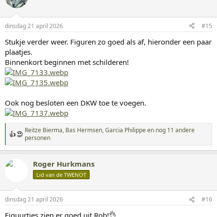
e
r
i
dinsdag 21 april 2026
#15
n
g
Stukje verder weer. Figuren zo goed als af, hieronder een paar
e
plaatjes.
n
:
Binnenkort beginnen met schilderen!
Ook nog besloten een DKW toe te voegen.
Reitze Bierma
,
Bas Hermsen
,
Garcia Philippe
en nog 11 andere
W
personen
a
a
r
Roger Hurkmans
d
Lid van de TWENOT
e
r
i
n
dinsdag 21 april 2026
#16
g
Figuurtjes zien er goed uit Rob!👌
e