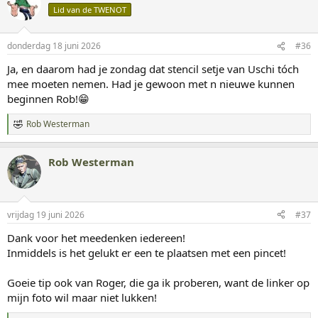
d
Lid van de TWENOT
e
r
i
donderdag 18 juni 2026
#36
n
g
Ja, en daarom had je zondag dat stencil setje van Uschi tóch
e
mee moeten nemen. Had je gewoon met n nieuwe kunnen
n
:
beginnen Rob!😁
Rob Westerman
W
a
a
Rob Westerman
r
d
e
r
i
vrijdag 19 juni 2026
#37
n
g
Dank voor het meedenken iedereen!
e
Inmiddels is het gelukt er een te plaatsen met een pincet!
n
:
Goeie tip ook van Roger, die ga ik proberen, want de linker op
mijn foto wil maar niet lukken!