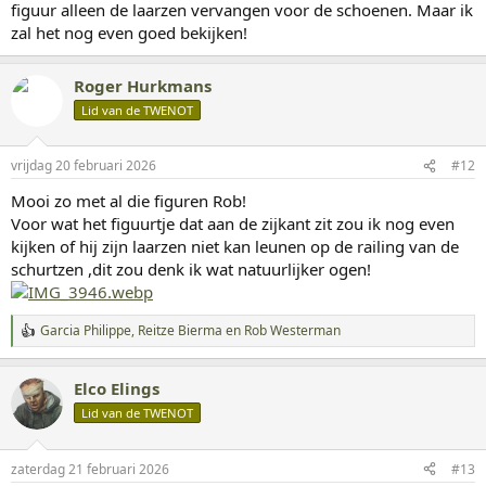
figuur alleen de laarzen vervangen voor de schoenen. Maar ik
n
:
zal het nog even goed bekijken!
Roger Hurkmans
Lid van de TWENOT
vrijdag 20 februari 2026
#12
Mooi zo met al die figuren Rob!
Voor wat het figuurtje dat aan de zijkant zit zou ik nog even
kijken of hij zijn laarzen niet kan leunen op de railing van de
schurtzen ,dit zou denk ik wat natuurlijker ogen!
Garcia Philippe
,
Reitze Bierma
en
Rob Westerman
W
a
a
Elco Elings
r
d
Lid van de TWENOT
e
r
i
zaterdag 21 februari 2026
#13
n