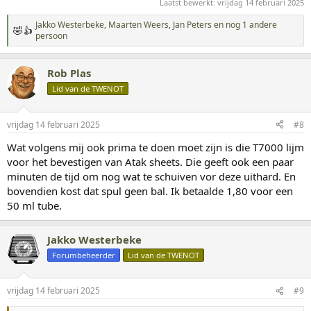
Laatst bewerkt:
vrijdag 14 februari 2025
Jakko Westerbeke
,
Maarten Weers
,
Jan Peters
en nog 1 andere
W
persoon
a
a
r
Rob Plas
d
Lid van de TWENOT
e
r
i
n
vrijdag 14 februari 2025
#8
g
Wat volgens mij ook prima te doen moet zijn is die T7000 lijm
e
n
voor het bevestigen van Atak sheets. Die geeft ook een paar
:
minuten de tijd om nog wat te schuiven vor deze uithard. En
bovendien kost dat spul geen bal. Ik betaalde 1,80 voor een
50 ml tube.
Jakko Westerbeke
Forumbeheerder
Lid van de TWENOT
vrijdag 14 februari 2025
#9