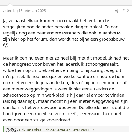
r
i
zaterdag 15 februari 2025
#12
n
g
Ja, ze naast elkaar kunnen zien maakt het leuk om te
e
vergelijken hoe de ander bepaalde dingen oplost. En dan
n
:
tegelijk nog een paar andere Panthers die ook in aanbouw
zijn hier op het forum, dan wordt het bijna een groepsbouw
🙂
Maar ik ben nu even niet zo heel blij met dit model. Ik had net
de handgreep voor boven het ladersluik schoongemaakt,
wilde hem op z’n plek zetten, en ping … hij springt weg uit
m’n pincet. Ik heb niet gezien welke kant op en hoorde hem
ook niet ergens tegenaan tikken, dus of hij tien centimeter of
een meter weggevlogen is weet ik niet eens. Gezien de
schroothoop op m’n werkblad is hij daar al amper te vinden
(áls hij daar ligt), maar mocht hij een meter weggevlogen zijn
dan kan ik het wel gewoon opgeven. De ellende hier is dat die
handgreep een moeilijke vorm heeft, je vervangt hem niet
even door een stukje koperdraad.
Erik Jan Eskes
,
Eric de Vetter
en
Peter van Dijk