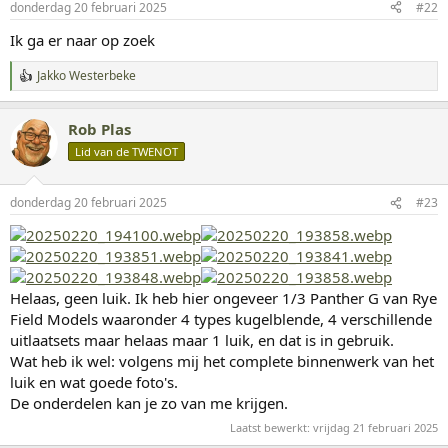
donderdag 20 februari 2025
#22
Ik ga er naar op zoek
Jakko Westerbeke
W
a
a
Rob Plas
r
d
Lid van de TWENOT
e
r
i
donderdag 20 februari 2025
#23
n
g
e
n
:
Helaas, geen luik. Ik heb hier ongeveer 1/3 Panther G van Rye
Field Models waaronder 4 types kugelblende, 4 verschillende
uitlaatsets maar helaas maar 1 luik, en dat is in gebruik.
Wat heb ik wel: volgens mij het complete binnenwerk van het
luik en wat goede foto's.
De onderdelen kan je zo van me krijgen.
Laatst bewerkt:
vrijdag 21 februari 2025