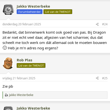
Jakko Westerbeke
Forumbeheerder
Lid van de TWENOT
donderdag 20 februari 2025
#24
Bedankt, dat binnenwerk komt ook goed van pas. Bij Dragon
zit er niet echt veel daar, afgezien van het scharnier, dus dat
scheelt me toch werk om dát allemaal ook te moeten bouwen
🙂
Heb je m’n adres nog ergens?
Rob Plas
Lid van de TWENOT
vrijdag 21 februari 2025
#25
Zie pb
Jakko Westerbeke
W
a
a
Jakko Westerbeke
r