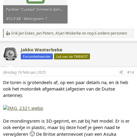
Panther “Cuckoo” Zimmerit damage.pdf
452,9 KB · Weergaven: 7
Erik Jan Eskes
,
Jan Peters
,
Arjan Wiskerke
en nog 6 andere personen
W
a
a
Jakko Westerbeke
r
d
Forumbeheerder
Lid van de TWENOT
e
r
i
dinsdag 18 februari 2025
#14
n
g
De toren is grotendeels af, op een paar details na, en ik heb
e
ook het motordek afgemaakt (afgezien van de Duitse
n
:
antenne):
De mondingsrem is 3D-geprint, en zat bij het model. Er is er
ook eentje in plastic, maar bij deze hoef je geen naad te
🙂
verwijderen
De Britse antennevoet (van een Asuka