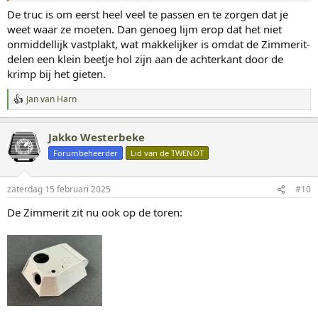
De truc is om eerst heel veel te passen en te zorgen dat je
weet waar ze moeten. Dan genoeg lijm erop dat het niet
onmiddellijk vastplakt, wat makkelijker is omdat de Zimmerit-
delen een klein beetje hol zijn aan de achterkant door de
krimp bij het gieten.
Jan van Harn
W
a
a
Jakko Westerbeke
r
d
Forumbeheerder
Lid van de TWENOT
e
r
i
zaterdag 15 februari 2025
#10
n
g
De Zimmerit zit nu ook op de toren:
e
n
: