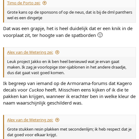
Timo de Porto zei:
Grote kans op de sponsons of op de neus, dat is bij de dml panthers
wel es een dingetje
Dat was een grapje, het is heel duidelijk dat er een knik in de
🙂
voorplaat zit, ter hoogte van de spatborden
Alex van de Wetering zei:
Leuk project Jakko en ik ben heel benieuwd wat je ervan gaat
maken. Ik zag je voorlopige ster-sjablonen in het andere draadje,
dus dat gaat vast goed komen.
Ik begreep van iemand op de Armorama-forums dat Kagero
decals voor
Cuckoo
heeft. Misschien eens kijken of ik die te
pakken kan krijgen, wanneer ik erachter ben in welke kleur de
naam waarschijnlijk geschilderd was.
Alex van de Wetering zei:
Grote stukken resin plakken met secondenlijm; ik heb respect dat je
dat goed voor elkaar krijgt.