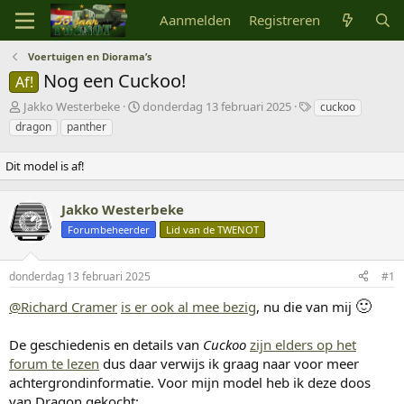
Aanmelden
Registreren
Voertuigen en Diorama’s
Nog een Cuckoo!
Af!
O
S
T
Jakko Westerbeke
donderdag 13 februari 2025
cuckoo
n
t
r
dragon
panther
d
a
e
e
r
f
Dit model is af!
r
t
w
w
d
o
e
a
o
Jakko Westerbeke
r
t
r
Forumbeheerder
Lid van de TWENOT
p
u
d
s
m
e
t
n
donderdag 13 februari 2025
#1
a
r
🙂
@Richard Cramer
is er ook al mee bezig
, nu die van mij
t
e
De geschiedenis en details van
Cuckoo
zijn elders op het
r
forum te lezen
dus daar verwijs ik graag naar voor meer
achtergrondinformatie. Voor mijn model heb ik deze doos
van Dragon gekocht: