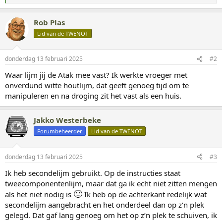
a
a
Rob Plas
r
d
Lid van de TWENOT
e
r
i
donderdag 13 februari 2025
#2
n
g
Waar lijm jij de Atak mee vast? Ik werkte vroeger met
e
onverdund witte houtlijm, dat geeft genoeg tijd om te
n
:
manipuleren en na droging zit het vast als een huis.
Jakko Westerbeke
Forumbeheerder
Lid van de TWENOT
donderdag 13 februari 2025
#3
Ik heb secondelijm gebruikt. Op de instructies staat
tweecomponentenlijm, maar dat ga ik echt niet zitten mengen
🙂
als het niet nodig is
Ik heb op de achterkant redelijk wat
secondelijm aangebracht en het onderdeel dan op z’n plek
gelegd. Dat gaf lang genoeg om het op z’n plek te schuiven, ik