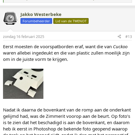
W
a
a
Jakko Westerbeke
r
d
Forumbeheerder
Lid van de TWENOT
e
r
i
zondag 16 februari 2025
#13
n
g
Eerst moesten de voorspatborden eraf, want die van
Cuckoo
e
waren allebei ingedeukt en die van plastic zullen moeilijk zijn
n
:
om in de juiste vorm te krijgen.
Nadat ik daarna de bovenkant van de romp aan de onderkant
gelijmd had, was de Zimmerit voorop aan de beurt. Op foto’s
is te zien dat het beschadigd is aan de bovenkant, en daarom
heb ik eerst in Photoshop de bekende foto geopend waarop
de tank op het bospad rijdt, zodat ik dan met het perspectief-