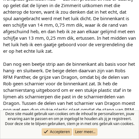
op gelet dat de lijnen in de Zimmerit uitkomen met die
achterop de toren, want ik zou denken dat in het echt, dat
spul aangebracht werd met het luik dicht. De binnenkant is
een schijfje van 14 mm, 0,75 mm dik, waar ik de rand van
afgeschuind heb, en dan heb ik ze aan elkaar gelijmd met een
schijfje van 13 mm, 0,25 mm dik, ertussen. In het midden van
het luik heb ik een gaatje geboord voor de vergrendeling die
er op het echte luik zat.
Dan nog een beetje strip aan de binnenkant als basis voor het
hang- en sluitwerk. De beige delen daarvan zijn van Robs
RFM Panther, de grijze van Dragon, omdat bij de delen van
Rob geen scharnier voor de binnenkant zat. Ik heb de
scharnierstang uitgeboord om er een stukje plastic staf in te
lijmen als scharnierpen die past in de scharnierdelen van
Dragon. Tussen de delen van het scharnier van Dragon moest
nog wel een dun stukje plastic plaat omdat de stang van RFM
Deze site maakt gebruik van cookies om de inhoud te personaliseren, jouw
een fractie dikker is dan die van Dragon.
ervaring aan te passen en om je ingelogd te houden als jij je registreert.
Door deze site te blijven gebruiken, stem je in met ons gebruik van cookies.
Er moet nog wel een stukje plastic strip op, waar de haak die
Accepteren
Leer meer…
het luik openhoudt, in moet grijpen, maar die zat ook niet bij