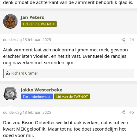
denk omdat de achterkant van de Zimmerit behoorlijk glad is.
Jan Peters
Lid van de TWENOT
donderdag 13 februari 2025
#4
Atak zimmerit laat zich ook prima lijmen met mek, gewoon
erachter laten vloeien, en het zit vast. Eventueel de randjes
nog nawerken met seconden lijm.
Richard Cramer
W
a
a
Jakko Westerbeke
r
d
Forumbeheerder
Lid van de TWENOT
e
r
i
donderdag 13 februari 2025
#5
n
g
Dan zou Bison Ontvetter wellicht ook werken, dat is tot een
e
kwart MEK geloof ik. Maar tot nu toe doet secondelijm het
n
:
goed voor mij.