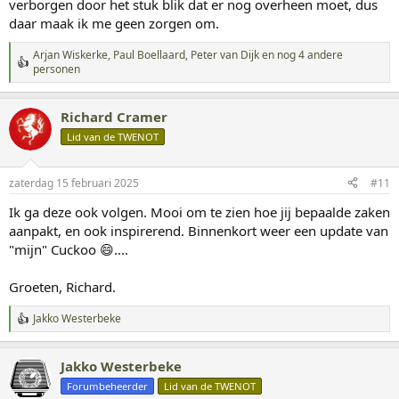
verborgen door het stuk blik dat er nog overheen moet, dus
daar maak ik me geen zorgen om.
Arjan Wiskerke
,
Paul Boellaard
,
Peter van Dijk
en nog 4 andere
W
personen
a
a
r
Richard Cramer
d
Lid van de TWENOT
e
r
i
n
zaterdag 15 februari 2025
#11
g
Ik ga deze ook volgen. Mooi om te zien hoe jij bepaalde zaken
e
n
aanpakt, en ook inspirerend. Binnenkort weer een update van
:
"mijn" Cuckoo 😄....
Groeten, Richard.
Jakko Westerbeke
W
a
a
Jakko Westerbeke
r
d
Forumbeheerder
Lid van de TWENOT
e