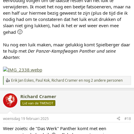
eenvoudig volgen om de laatste resten van het luik te
verwijderen. Ik moet het nog een beetje fatsoeneren, maar na
een half uur hiermee bezig geweest te zijn (plus de tijd die ik
nodig had om te constateren dat het luik eruit drukken of
slaan niet ging lukken), had ik het er wel weer even mee
🙂
gehad
Nu nog een luik maken, maar gelukkig komt Spielberger daar
te hulp met
Der Panzer-Kampfwagen Panther und seine
Abarten
:
Erik Jan Eskes
,
Paul Kok
,
Richard Cramer
en nog 2 andere personen
W
a
a
Richard Cramer
r
d
Lid van de TWENOT
e
r
i
woensdag 19 februari 2025
#18
n
g
Weer zoiets: de "Das Werk" Panther komt met een
e