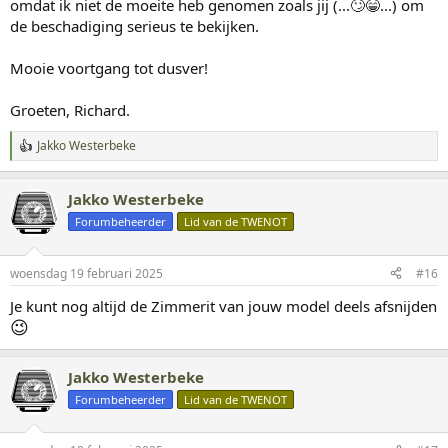
omdat ik niet de moeite heb genomen zoals jij (...🙄😁...) om
de beschadiging serieus te bekijken.
Mooie voortgang tot dusver!
Groeten, Richard.
Jakko Westerbeke
W
a
a
Jakko Westerbeke
r
d
Forumbeheerder
Lid van de TWENOT
e
r
i
woensdag 19 februari 2025
#16
n
g
Je kunt nog altijd de Zimmerit van jouw model deels afsnijden
e
😉
n
:
Jakko Westerbeke
Forumbeheerder
Lid van de TWENOT