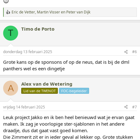
😉
Eric de Vetter
,
Martin Visser
en
Peter van Dijk
W
a
a
Timo de Porto
r
T
d
e
r
i
donderdag 13 februari 2025
#6
n
g
Grote kans op de sponsons of op de neus, dat is bij de dml
e
panthers wel es een dingetje
n
:
Alex van de Wetering
A
Lid van de TWENOT
FOC-begeleider
vrijdag 14 februari 2025
#7
Leuk project Jakko en ik ben heel benieuwd wat je ervan gaat
maken. Ik zag je voorlopige ster-sjablonen in het andere
draadje, dus dat gaat vast goed komen.
Die Zimmerit zit er in ieder geval al lekker op. Grote stukken