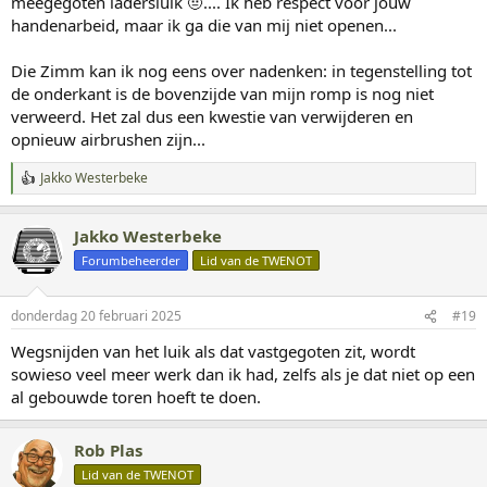
meegegoten ladersluik 🤨.... Ik heb respect voor jouw
n
:
handenarbeid, maar ik ga die van mij niet openen...
Die Zimm kan ik nog eens over nadenken: in tegenstelling tot
de onderkant is de bovenzijde van mijn romp is nog niet
verweerd. Het zal dus een kwestie van verwijderen en
opnieuw airbrushen zijn...
Jakko Westerbeke
W
a
a
Jakko Westerbeke
r
d
Forumbeheerder
Lid van de TWENOT
e
r
i
donderdag 20 februari 2025
#19
n
g
Wegsnijden van het luik als dat vastgegoten zit, wordt
e
sowieso veel meer werk dan ik had, zelfs als je dat niet op een
n
:
al gebouwde toren hoeft te doen.
Rob Plas
Lid van de TWENOT