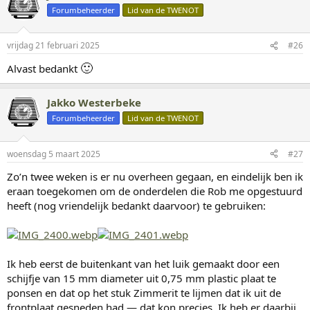
d
Forumbeheerder
Lid van de TWENOT
e
r
i
vrijdag 21 februari 2025
#26
n
g
🙂
Alvast bedankt
e
n
:
Jakko Westerbeke
Forumbeheerder
Lid van de TWENOT
woensdag 5 maart 2025
#27
Zo’n twee weken is er nu overheen gegaan, en eindelijk ben ik
eraan toegekomen om de onderdelen die Rob me opgestuurd
heeft (nog vriendelijk bedankt daarvoor) te gebruiken:
Ik heb eerst de buitenkant van het luik gemaakt door een
schijfje van 15 mm diameter uit 0,75 mm plastic plaat te
ponsen en dat op het stuk Zimmerit te lijmen dat ik uit de
frontplaat gesneden had — dat kon precies. Ik heb er daarbij