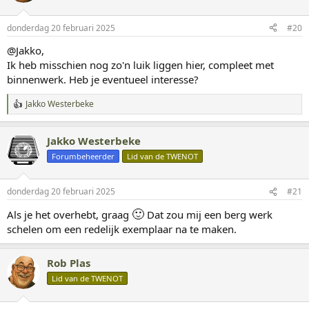
donderdag 20 februari 2025
#20
@Jakko,
Ik heb misschien nog zo'n luik liggen hier, compleet met
binnenwerk. Heb je eventueel interesse?
Jakko Westerbeke
W
a
a
Jakko Westerbeke
r
d
Forumbeheerder
Lid van de TWENOT
e
r
i
donderdag 20 februari 2025
#21
n
g
🙂
Als je het overhebt, graag
Dat zou mij een berg werk
e
schelen om een redelijk exemplaar na te maken.
n
:
Rob Plas
Lid van de TWENOT