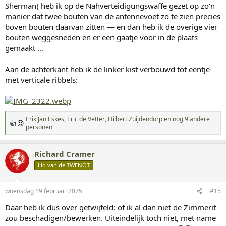
Sherman) heb ik op de Nahverteidigungswaffe gezet op zo’n
manier dat twee bouten van de antennevoet zo te zien precies
boven bouten daarvan zitten — en dan heb ik de overige vier
bouten weggesneden en er een gaatje voor in de plaats
gemaakt …
Aan de achterkant heb ik de linker kist verbouwd tot eentje
met verticale ribbels:
Erik Jan Eskes
,
Eric de Vetter
,
Hilbert Zuijdendorp
en nog 9 andere
W
personen
a
a
r
Richard Cramer
d
Lid van de TWENOT
e
r
i
n
woensdag 19 februari 2025
#15
g
Daar heb ik dus over getwijfeld: of ik al dan niet de Zimmerit
e
n
zou beschadigen/bewerken. Uiteindelijk toch niet, met name
: