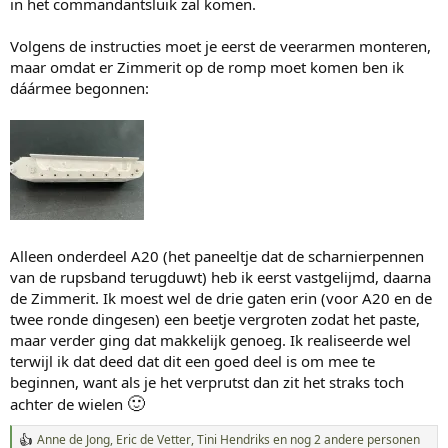
in het commandantsluik zal komen.
Volgens de instructies moet je eerst de veerarmen monteren,
maar omdat er Zimmerit op de romp moet komen ben ik
dáármee begonnen:
Alleen onderdeel A20 (het paneeltje dat de scharnierpennen
van de rupsband terugduwt) heb ik eerst vastgelijmd, daarna
de Zimmerit. Ik moest wel de drie gaten erin (voor A20 en de
twee ronde dingesen) een beetje vergroten zodat het paste,
maar verder ging dat makkelijk genoeg. Ik realiseerde wel
terwijl ik dat deed dat dit een goed deel is om mee te
beginnen, want als je het verprutst dan zit het straks toch
🙂
achter de wielen
Anne de Jong
,
Eric de Vetter
,
Tini Hendriks
en nog 2 andere personen
W