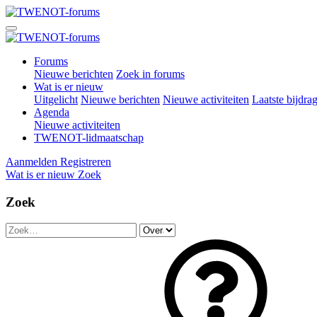
Forums
Nieuwe berichten
Zoek in forums
Wat is er nieuw
Uitgelicht
Nieuwe berichten
Nieuwe activiteiten
Laatste bijdra
Agenda
Nieuwe activiteiten
TWENOT-lidmaatschap
Aanmelden
Registreren
Wat is er nieuw
Zoek
Zoek