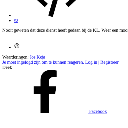
#2
Nooit geweten dat deze dienst heeft gedaan bij de KL. Weer een mooie
Waarderingen:
Jos Keja
Je moet ingelogd zijn om te kunnen reageren. Log in | Registreer
Deel:
Facebook