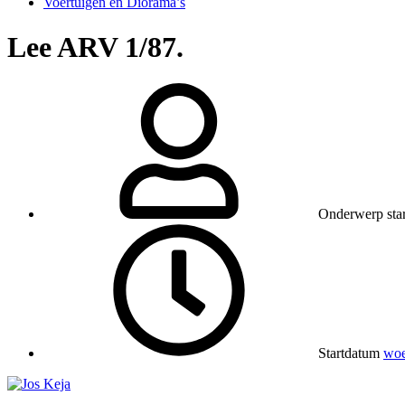
Voertuigen en Diorama’s
Lee ARV 1/87.
Onderwerp star
Startdatum
woe