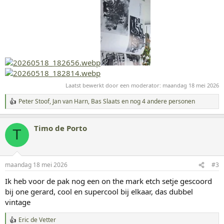
Laatst bewerkt door een moderator:
maandag 18 mei 2026
Peter Stoof
,
Jan van Harn
,
Bas Slaats
en nog 4 andere personen
W
a
a
Timo de Porto
r
T
d
e
r
i
maandag 18 mei 2026
#3
n
g
Ik heb voor de pak nog een on the mark etch setje gescoord
e
bij one gerard, cool en supercool bij elkaar, das dubbel
n
:
vintage
Eric de Vetter
W