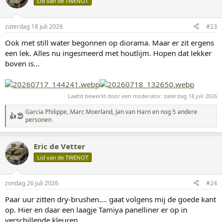
Lid van de TWENOT
e
r
i
n
zaterdag 18 juli 2026
#23
g
Ook met still water begonnen op diorama. Maar er zit ergens
e
n
een lek. Alles nu ingesmeerd met houtlijm. Hopen dat lekker
:
boven is...
Laatst bewerkt door een moderator:
zaterdag 18 juli 2026
Garcia Philippe
,
Marc Moerland
,
Jan van Harn
en nog 5 andere
W
personen
a
a
r
Eric de Vetter
d
Lid van de TWENOT
e
r
i
n
zondag 26 juli 2026
#24
g
Paar uur zitten dry-brushen.... gaat volgens mij de goede kant
e
n
op. Hier en daar een laagje Tamiya panelliner er op in
:
verschillende kleuren.