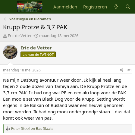
Aanmelden
Registreren
Voertuigen en Diorama’s
Krupp Protze & 3,7 PAK
O
S
Eric de Vetter
maandag 18 mei 2026
n
t
d
a
Eric de Vetter
e
r
Lid van de TWENOT
r
t
w
d
e
a
maandag 18 mei 2026
#1
r
t
p
u
Na mijn Dasburg avontuur weer door.. Ik kijk al heel lang
s
m
tegen 2 oude dozen van Tamiya aan. De Krupp Protze en de
t
3,7 cm PAK. Ik had nog wat PE en een alu loop voor de PAK.
a
Een mooie set van Black Dog voor de Krupp. Setting wordt
r
ergens in de Balkan of Rusland waar een heuvel genomen
t
moet worden. Ik had nog mooi ondergrondje staan... dus dat
e
r
komt ook weer van pas.
Peter Stoof
en
Bas Slaats
W