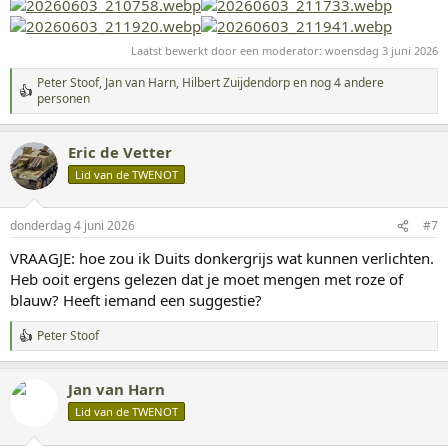
Laatst bewerkt door een moderator:
woensdag 3 juni 2026
Peter Stoof
,
Jan van Harn
,
Hilbert Zuijdendorp
en nog 4 andere
W
personen
a
a
r
Eric de Vetter
d
Lid van de TWENOT
e
r
i
n
donderdag 4 juni 2026
#7
g
VRAAGJE: hoe zou ik Duits donkergrijs wat kunnen verlichten.
e
n
Heb ooit ergens gelezen dat je moet mengen met roze of
:
blauw? Heeft iemand een suggestie?
Peter Stoof
W
a
a
Jan van Harn
r
d
Lid van de TWENOT
e
r