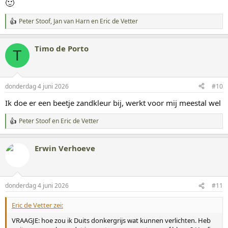
🙂
Peter Stoof
,
Jan van Harn
en
Eric de Vetter
W
a
a
Timo de Porto
r
T
d
e
r
i
donderdag 4 juni 2026
#10
n
g
Ik doe er een beetje zandkleur bij, werkt voor mij meestal wel
e
n
Peter Stoof
en
Eric de Vetter
:
W
a
a
Erwin Verhoeve
r
d
e
r
i
donderdag 4 juni 2026
#11
n
g
Eric de Vetter zei:
e
n
VRAAGJE: hoe zou ik Duits donkergrijs wat kunnen verlichten. Heb
: