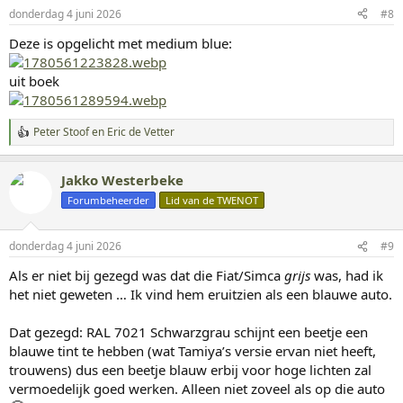
i
donderdag 4 juni 2026
#8
n
g
Deze is opgelicht met medium blue:
e
n
:
uit boek
Peter Stoof
en
Eric de Vetter
W
a
a
Jakko Westerbeke
r
d
Forumbeheerder
Lid van de TWENOT
e
r
i
donderdag 4 juni 2026
#9
n
g
Als er niet bij gezegd was dat die Fiat/Simca
grijs
was, had ik
e
het niet geweten … Ik vind hem eruitzien als een blauwe auto.
n
:
Dat gezegd: RAL 7021 Schwarzgrau schijnt een beetje een
blauwe tint te hebben (wat Tamiya’s versie ervan niet heeft,
trouwens) dus een beetje blauw erbij voor hoge lichten zal
vermoedelijk goed werken. Alleen niet zoveel als op die auto