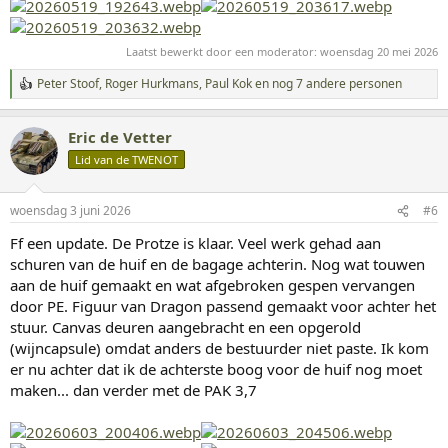
Laatst bewerkt door een moderator:
woensdag 20 mei 2026
Peter Stoof
,
Roger Hurkmans
,
Paul Kok
en nog 7 andere personen
W
a
a
Eric de Vetter
r
d
Lid van de TWENOT
e
r
i
woensdag 3 juni 2026
#6
n
g
Ff een update. De Protze is klaar. Veel werk gehad aan
e
schuren van de huif en de bagage achterin. Nog wat touwen
n
:
aan de huif gemaakt en wat afgebroken gespen vervangen
door PE. Figuur van Dragon passend gemaakt voor achter het
stuur. Canvas deuren aangebracht en een opgerold
(wijncapsule) omdat anders de bestuurder niet paste. Ik kom
er nu achter dat ik de achterste boog voor de huif nog moet
maken... dan verder met de PAK 3,7