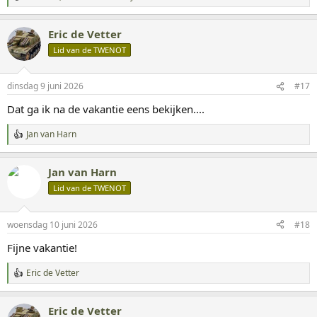
W
a
a
Eric de Vetter
r
d
Lid van de TWENOT
e
r
i
dinsdag 9 juni 2026
#17
n
g
Dat ga ik na de vakantie eens bekijken....
e
n
Jan van Harn
:
W
a
a
Jan van Harn
r
d
Lid van de TWENOT
e
r
i
woensdag 10 juni 2026
#18
n
g
Fijne vakantie!
e
n
Eric de Vetter
:
W
a
a
Eric de Vetter
r