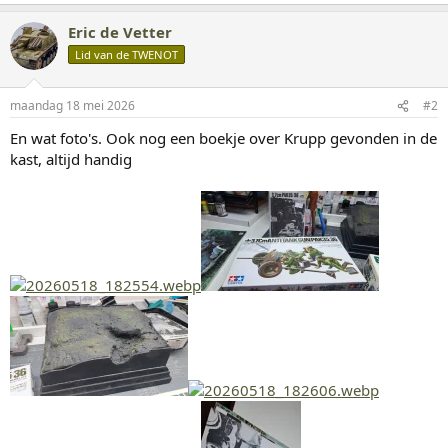
a
a
Eric de Vetter
r
d
Lid van de TWENOT
e
r
i
maandag 18 mei 2026
#2
n
g
En wat foto's. Ook nog een boekje over Krupp gevonden in de
e
kast, altijd handig
n
: