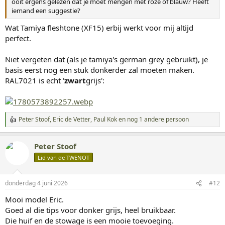
ooit ergens gelezen dat je moet mengen met roze of blauw? Heeft
iemand een suggestie?
Wat Tamiya fleshtone (XF15) erbij werkt voor mij altijd
perfect.
Niet vergeten dat (als je tamiya's german grey gebruikt), je
basis eerst nog een stuk donkerder zal moeten maken.
RAL7021 is echt '
zwart
grijs':
Peter Stoof
,
Eric de Vetter
,
Paul Kok
en nog 1 andere persoon
W
a
a
Peter Stoof
r
d
Lid van de TWENOT
e
r
i
donderdag 4 juni 2026
#12
n
g
Mooi model Eric.
e
Goed al die tips voor donker grijs, heel bruikbaar.
n
:
Die huif en de stowage is een mooie toevoeging.