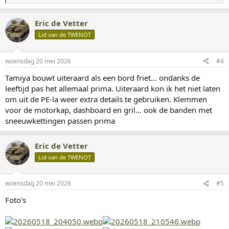
a
a
Eric de Vetter
r
d
Lid van de TWENOT
e
r
i
woensdag 20 mei 2026
#4
n
g
Tamiya bouwt uiteraard als een bord friet... ondanks de
e
leeftijd pas het allemaal prima. Uiteraard kon ik het niet laten
n
:
om uit de PE-la weer extra details te gebruiken. Klemmen
voor de motorkap, dashboard en gril... ook de banden met
sneeuwkettingen passen prima
Eric de Vetter
Lid van de TWENOT
woensdag 20 mei 2026
#5
Foto's