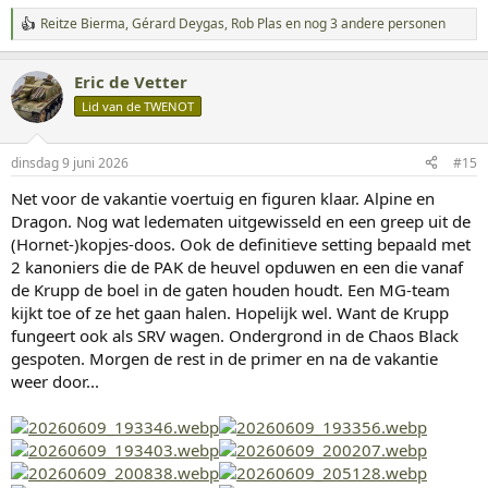
Reitze Bierma
,
Gérard Deygas
,
Rob Plas
en nog 3 andere personen
W
a
a
Eric de Vetter
r
d
Lid van de TWENOT
e
r
i
dinsdag 9 juni 2026
#15
n
g
Net voor de vakantie voertuig en figuren klaar. Alpine en
e
Dragon. Nog wat ledematen uitgewisseld en een greep uit de
n
:
(Hornet-)kopjes-doos. Ook de definitieve setting bepaald met
2 kanoniers die de PAK de heuvel opduwen en een die vanaf
de Krupp de boel in de gaten houden houdt. Een MG-team
kijkt toe of ze het gaan halen. Hopelijk wel. Want de Krupp
fungeert ook als SRV wagen. Ondergrond in de Chaos Black
gespoten. Morgen de rest in de primer en na de vakantie
weer door...