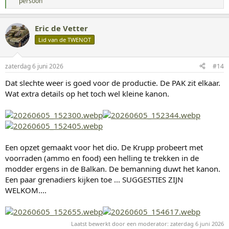
W
persoon
a
a
r
Eric de Vetter
d
Lid van de TWENOT
e
r
i
n
zaterdag 6 juni 2026
#14
g
Dat slechte weer is goed voor de productie. De PAK zit elkaar.
e
n
Wat extra details op het toch wel kleine kanon.
:
Een opzet gemaakt voor het dio. De Krupp probeert met
voorraden (ammo en food) een helling te trekken in de
modder ergens in de Balkan. De bemanning duwt het kanon.
Een paar grenadiers kijken toe ... SUGGESTIES ZIJN
WELKOM....
Laatst bewerkt door een moderator:
zaterdag 6 juni 2026