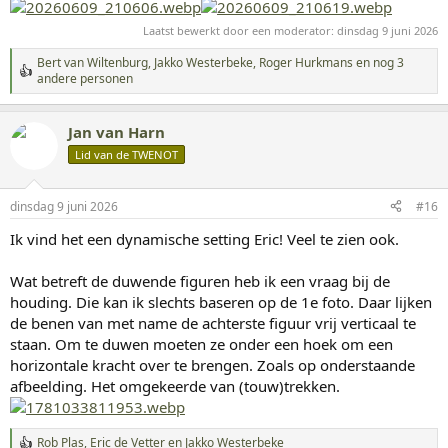
Laatst bewerkt door een moderator:
dinsdag 9 juni 2026
Bert van Wiltenburg
,
Jakko Westerbeke
,
Roger Hurkmans
en nog 3
W
andere personen
a
a
r
Jan van Harn
d
Lid van de TWENOT
e
r
i
n
dinsdag 9 juni 2026
#16
g
Ik vind het een dynamische setting Eric! Veel te zien ook.
e
n
:
Wat betreft de duwende figuren heb ik een vraag bij de
houding. Die kan ik slechts baseren op de 1e foto. Daar lijken
de benen van met name de achterste figuur vrij verticaal te
staan. Om te duwen moeten ze onder een hoek om een
horizontale kracht over te brengen. Zoals op onderstaande
afbeelding. Het omgekeerde van (touw)trekken.
Rob Plas
,
Eric de Vetter
en
Jakko Westerbeke