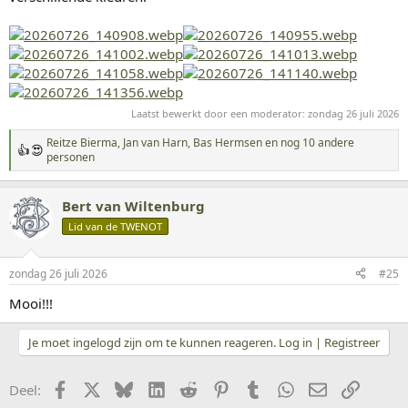
Laatst bewerkt door een moderator:
zondag 26 juli 2026
Reitze Bierma
,
Jan van Harn
,
Bas Hermsen
en nog 10 andere
W
personen
a
a
r
Bert van Wiltenburg
d
Lid van de TWENOT
e
r
i
n
zondag 26 juli 2026
#25
g
Mooi!!!
e
n
:
Je moet ingelogd zijn om te kunnen reageren. Log in | Registreer
Facebook
X
Bluesky
LinkedIn
Reddit
Pinterest
Tumblr
WhatsApp
E-mail
koppeli
Deel: