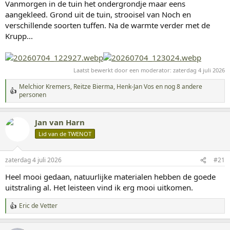
Vanmorgen in de tuin het ondergrondje maar eens
e
n
aangekleed. Grond uit de tuin, strooisel van Noch en
:
verschillende soorten tuffen. Na de warmte verder met de
Krupp...
Laatst bewerkt door een moderator:
zaterdag 4 juli 2026
Melchior Kremers
,
Reitze Bierma
,
Henk-Jan Vos
en nog 8 andere
W
personen
a
a
r
Jan van Harn
d
Lid van de TWENOT
e
r
i
n
zaterdag 4 juli 2026
#21
g
Heel mooi gedaan, natuurlijke materialen hebben de goede
e
n
uitstraling al. Het leisteen vind ik erg mooi uitkomen.
:
Eric de Vetter
W
a
a