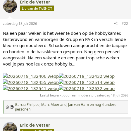
Eric de Vetter
r
d
Lid van de TWENOT
e
r
i
zaterdag 18 juli 2026
#22
n
g
Na een paar weken is het weer te doen op de hobbykamer.
e
Gisteravond en vanmorgen de Krupp en PAK in verschillende
n
:
kleuren gemoduleerd. Schaduwen aangebracht en de bagage
en banden in de basiskleuren gespoten. Nog geen penseel
aangeraakt. Na een vakantie en een paar tropische weken
voel je pas hoe leuk onze hobby is....
Laatst bewerkt door een moderator:
zaterdag 18 juli 2026
Garcia Philippe
,
Marc Moerland
,
Jan van Harn
en nog 4 andere
W
personen
a
a
r
Eric de Vetter
d