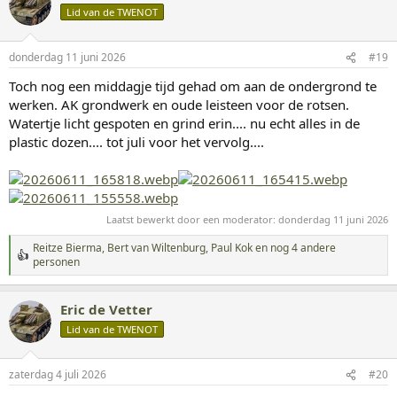
d
Lid van de TWENOT
e
r
i
donderdag 11 juni 2026
#19
n
g
Toch nog een middagje tijd gehad om aan de ondergrond te
e
werken. AK grondwerk en oude leisteen voor de rotsen.
n
:
Watertje licht gespoten en grind erin.... nu echt alles in de
plastic dozen.... tot juli voor het vervolg....
Laatst bewerkt door een moderator:
donderdag 11 juni 2026
Reitze Bierma
,
Bert van Wiltenburg
,
Paul Kok
en nog 4 andere
W
personen
a
a
r
Eric de Vetter
d
Lid van de TWENOT
e
r
i
n
zaterdag 4 juli 2026
#20
g