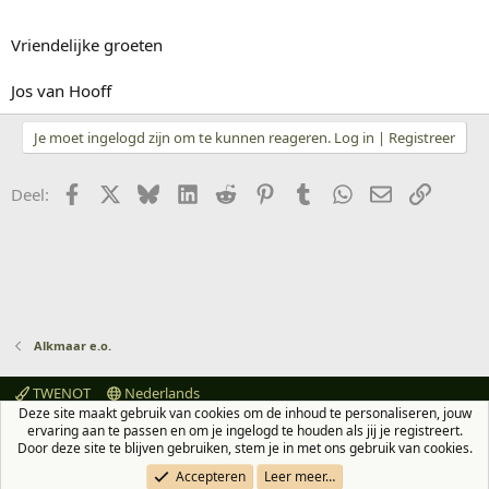
Vriendelijke groeten
Jos van Hooff
Je moet ingelogd zijn om te kunnen reageren. Log in | Registreer
Facebook
X
Bluesky
LinkedIn
Reddit
Pinterest
Tumblr
WhatsApp
E-mail
koppeli
Deel:
Alkmaar e.o.
TWENOT
Nederlands
Deze site maakt gebruik van cookies om de inhoud te personaliseren, jouw
Contact
Voorwaarden en regels
Privacybeleid
Help
ervaring aan te passen en om je ingelogd te houden als jij je registreert.
Hoofdpagina
R
Door deze site te blijven gebruiken, stem je in met ons gebruik van cookies.
S
S
Accepteren
Leer meer…
®
Community platform by XenForo
© 2010-2026 XenForo Ltd.