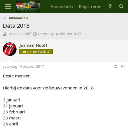
Aanmelden
Registreren
Alkmaar e.o.
Data 2018
O
S
Jos van Hooff
zaterdag 14 oktober 2017
n
t
d
a
Jos van Hooff
e
r
Lid van de TWENOT
r
t
w
d
e
a
zaterdag 14 oktober 2017
#1
r
t
p
u
Beste mensen,
s
m
t
Hierbij de data voor de bouwavonden in 2018.
a
r
3 januari
t
31 januari
e
r
28 februari
28 maart
25 april