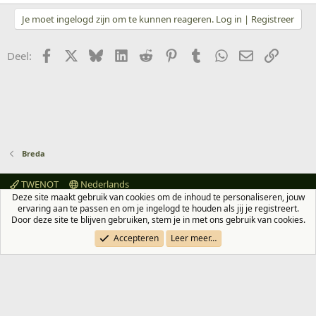
Je moet ingelogd zijn om te kunnen reageren. Log in | Registreer
Facebook
X
Bluesky
LinkedIn
Reddit
Pinterest
Tumblr
WhatsApp
E-mail
koppeli
Deel:
Breda
TWENOT
Nederlands
Deze site maakt gebruik van cookies om de inhoud te personaliseren, jouw
Contact
Voorwaarden en regels
Privacybeleid
Help
ervaring aan te passen en om je ingelogd te houden als jij je registreert.
Hoofdpagina
R
Door deze site te blijven gebruiken, stem je in met ons gebruik van cookies.
S
S
Accepteren
Leer meer…
®
Community platform by XenForo
© 2010-2026 XenForo Ltd.