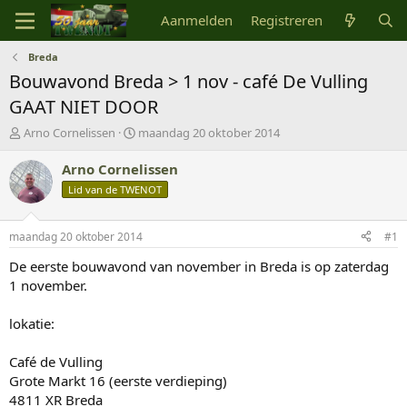
Aanmelden
Registreren
Breda
Bouwavond Breda > 1 nov - café De Vulling
GAAT NIET DOOR
O
S
Arno Cornelissen
maandag 20 oktober 2014
n
t
d
a
Arno Cornelissen
e
r
Lid van de TWENOT
r
t
w
d
e
a
maandag 20 oktober 2014
#1
r
t
p
u
De eerste bouwavond van november in Breda is op zaterdag
s
m
1 november.
t
a
lokatie:
r
t
Café de Vulling
e
r
Grote Markt 16 (eerste verdieping)
4811 XR Breda