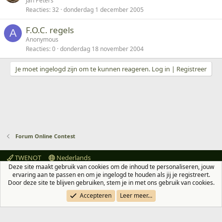
Jan Peters
t
Reacties
32
donderdag 1 december 2005
e
n
F.O.C. regels
A
Anonymous
Reacties
0
donderdag 18 november 2004
Je moet ingelogd zijn om te kunnen reageren. Log in | Registreer
Forum Online Contest
TWENOT
Nederlands
Deze site maakt gebruik van cookies om de inhoud te personaliseren, jouw
Contact
Voorwaarden en regels
Privacybeleid
Help
ervaring aan te passen en om je ingelogd te houden als jij je registreert.
Hoofdpagina
R
Door deze site te blijven gebruiken, stem je in met ons gebruik van cookies.
S
S
Accepteren
Leer meer…
®
Community platform by XenForo
© 2010-2026 XenForo Ltd.