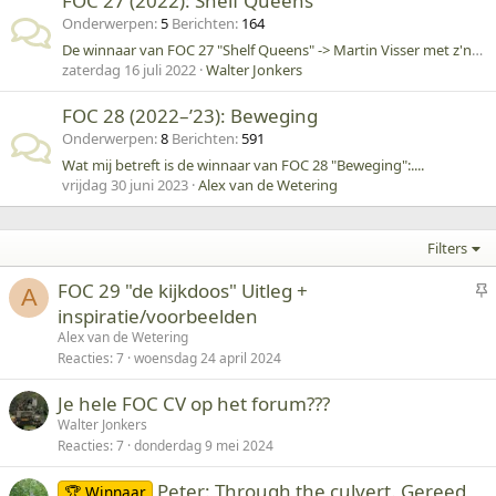
FOC 27 (2022): Shelf Queens
Onderwerpen
5
Berichten
164
De winnaar van FOC 27 "Shelf Queens" -> Martin Visser met z'n Morris C9B!
zaterdag 16 juli 2022
Walter Jonkers
FOC 28 (2022–’23): Beweging
Onderwerpen
8
Berichten
591
Wat mij betreft is de winnaar van FOC 28 "Beweging":....
vrijdag 30 juni 2023
Alex van de Wetering
Filters
V
FOC 29 "de kijkdoos" Uitleg +
A
a
inspiratie/voorbeelden
s
Alex van de Wetering
t
Reacties
7
woensdag 24 april 2024
g
Je hele FOC CV op het forum???
e
Walter Jonkers
p
Reacties
7
donderdag 9 mei 2024
i
n
Peter: Through the culvert. Gereed,
🏆 Winnaar