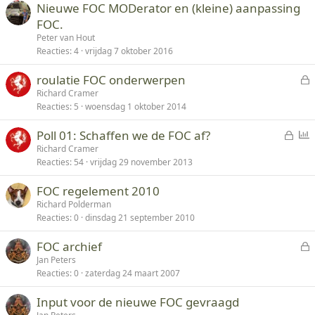
Nieuwe FOC MODerator en (kleine) aanpassing
FOC.
Peter van Hout
Reacties
4
vrijdag 7 oktober 2016
roulatie FOC onderwerpen
e
Richard Cramer
Reacties
5
woensdag 1 oktober 2014
s
l
G
Poll 01: Schaffen we de FOC af?
o
e
p
Richard Cramer
t
Reacties
54
vrijdag 29 november 2013
s
i
e
l
n
n
FOC regelement 2010
o
i
Richard Polderman
t
e
Reacties
0
dinsdag 21 september 2010
e
p
n
e
FOC archief
i
e
Jan Peters
l
Reacties
0
zaterdag 24 maart 2007
s
i
l
n
Input voor de nieuwe FOC gevraagd
o
g