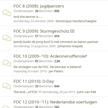
FOC 8 (2008): Jagdpanzers
Onderwerpen
38
Berichten
868
And the winner is......
donderdag 23 oktober 2008
Dominique Vanderschaeghe
FOC 9 (2009): Sturmgeschütz III
Onderwerpen
57
Berichten
954
[eind] Guido de Jong Ausf G met zimmerit en beton pantser
donderdag 13 augustus 2009
Johannes Haspels
FOC 10 (2009–’10): Ardennenoffensief
Onderwerpen
85
Berichten
2,8K
De uitslagen van de FOC. De winnaar is bekend!
maandag 8 maart 2010
Jan Peters
FOC 11 (2010): D-Day
Onderwerpen
33
Berichten
844
The end....of FOC 11
donderdag 29 juli 2010
John van Pelt
FOC 12 (2010–’11): Nederlandse voertuigen
Onderwerpen
32
Berichten
582