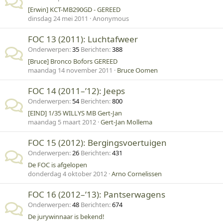
[Erwin] KCT-MB290GD - GEREED
dinsdag 24 mei 2011
Anonymous
FOC 13 (2011): Luchtafweer
Onderwerpen
35
Berichten
388
[Bruce] Bronco Bofors GEREED
maandag 14 november 2011
Bruce Oomen
FOC 14 (2011–’12): Jeeps
Onderwerpen
54
Berichten
800
[EIND] 1/35 WILLYS MB Gert-Jan
maandag 5 maart 2012
Gert-Jan Mollema
FOC 15 (2012): Bergingsvoertuigen
Onderwerpen
26
Berichten
431
De FOC is afgelopen
donderdag 4 oktober 2012
Arno Cornelissen
FOC 16 (2012–’13): Pantserwagens
Onderwerpen
48
Berichten
674
De jurywinnaar is bekend!