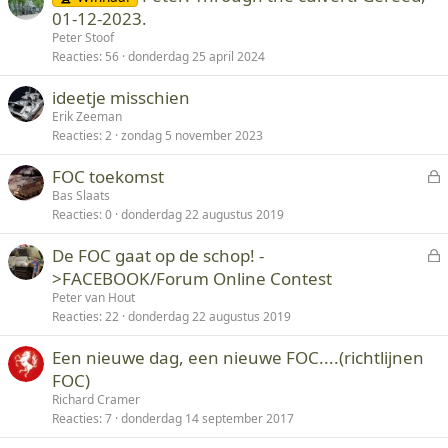
d
01-12-2023.
Peter Stoof
Reacties
56
donderdag 25 april 2024
ideetje misschien
Erik Zeeman
Reacties
2
zondag 5 november 2023
FOC toekomst
e
Bas Slaats
Reacties
0
donderdag 22 augustus 2019
s
l
De FOC gaat op de schop! -
o
e
>FACEBOOK/Forum Online Contest
t
s
Peter van Hout
e
l
Reacties
22
donderdag 22 augustus 2019
n
o
Een nieuwe dag, een nieuwe FOC....(richtlijnen
t
FOC)
e
n
Richard Cramer
Reacties
7
donderdag 14 september 2017