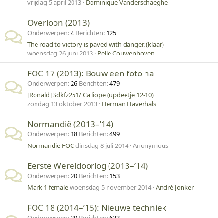
vrijdag 5 april 2013
Dominique Vanderschaeghe
Overloon (2013)
Onderwerpen
4
Berichten
125
The road to victory is paved with danger. (klaar)
woensdag 26 juni 2013
Pelle Couwenhoven
FOC 17 (2013): Bouw een foto na
Onderwerpen
26
Berichten
479
[Ronald] Sdkfz251/ Calliope (updeetje 12-10)
zondag 13 oktober 2013
Herman Haverhals
Normandië (2013–’14)
Onderwerpen
18
Berichten
499
Normandië FOC
dinsdag 8 juli 2014
Anonymous
Eerste Wereldoorlog (2013–’14)
Onderwerpen
20
Berichten
153
Mark 1 female
woensdag 5 november 2014
André Jonker
FOC 18 (2014–’15): Nieuwe techniek
Onderwerpen
30
Berichten
633