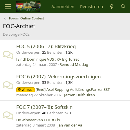
Aanmelden
Registreren
Forum Online Contest
FOC-Archief
De vorige FOCs.
FOC 5 (2006–’7): Blitzkrieg
Onderwerpen
35
Berichten
1,3K
[Eind] Dominique VDS : KV Big Turret
zaterdag 24 maart 2007
Reinoud Middag
FOC 6 (2007): Vekenningsvoertuigen
Onderwerpen
53
Berichten
1,3K
[Eind] Axel Repping AufklärungsPanzer 38T
🏆 Winnaar
maandag 22 oktober 2007
Jeroen Duifhuizen
FOC 7 (2007–’8): Softskin
Onderwerpen
46
Berichten
981
De winnaar van FOC #7 is.....
zaterdag 8 maart 2008
Jan van der Aa