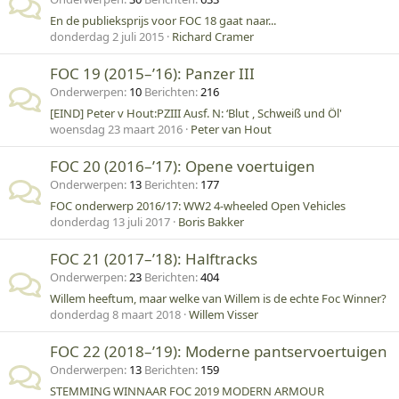
En de publieksprijs voor FOC 18 gaat naar...
donderdag 2 juli 2015
Richard Cramer
FOC 19 (2015–’16): Panzer III
Onderwerpen
10
Berichten
216
[EIND] Peter v Hout:PZIII Ausf. N: ‘Blut , Schweiß und Öl'
woensdag 23 maart 2016
Peter van Hout
FOC 20 (2016–’17): Opene voertuigen
Onderwerpen
13
Berichten
177
FOC onderwerp 2016/17: WW2 4-wheeled Open Vehicles
donderdag 13 juli 2017
Boris Bakker
FOC 21 (2017–’18): Halftracks
Onderwerpen
23
Berichten
404
Willem heeftum, maar welke van Willem is de echte Foc Winner?
donderdag 8 maart 2018
Willem Visser
FOC 22 (2018–’19): Moderne pantservoertuigen
Onderwerpen
13
Berichten
159
STEMMING WINNAAR FOC 2019 MODERN ARMOUR