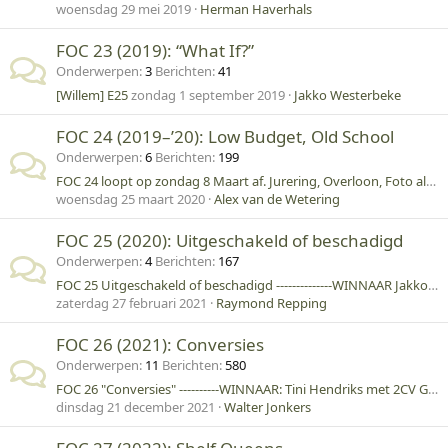
woensdag 29 mei 2019
Herman Haverhals
FOC 23 (2019): “What If?”
Onderwerpen
3
Berichten
41
[Willem] E25
zondag 1 september 2019
Jakko Westerbeke
FOC 24 (2019–’20): Low Budget, Old School
Onderwerpen
6
Berichten
199
FOC 24 loopt op zondag 8 Maart af. Jurering, Overloon, Foto album
woensdag 25 maart 2020
Alex van de Wetering
FOC 25 (2020): Uitgeschakeld of beschadigd
Onderwerpen
4
Berichten
167
FOC 25 Uitgeschakeld of beschadigd --------------WINNAAR Jakko Westerbeke, ARVN M113
zaterdag 27 februari 2021
Raymond Repping
FOC 26 (2021): Conversies
Onderwerpen
11
Berichten
580
FOC 26 "Conversies" ----------WINNAAR: Tini Hendriks met 2CV GHAN "Jules" !!
dinsdag 21 december 2021
Walter Jonkers